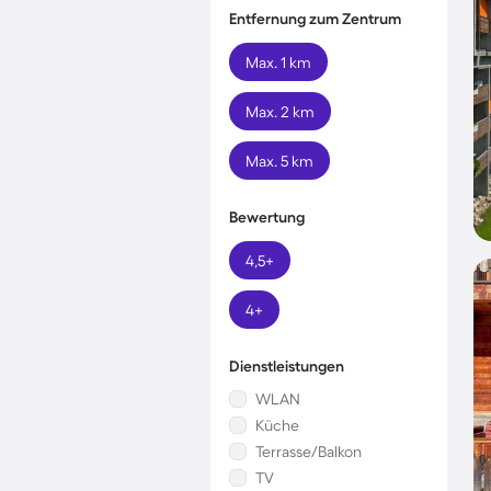
Entfernung zum Zentrum
Max. 1 km
Max. 2 km
Max. 5 km
Bewertung
4,5+
4+
Dienstleistungen
WLAN
Küche
Terrasse/Balkon
TV