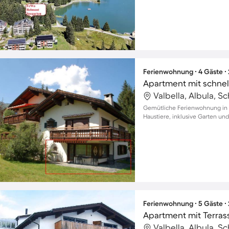
Ferienwohnung ∙ 4 Gäste ∙
Valbella, Albula, S
Gemütliche Ferienwohnung in L
Haustiere, inklusive Garten u
Ferienwohnung ∙ 5 Gäste ∙
Apartment mit Terras
Valbella, Albula, S