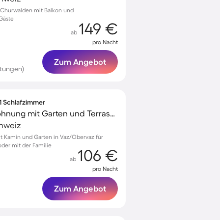
Churwalden mit Balkon und
 Gäste
149 €
ab
pro Nacht
Zum Angebot
tungen)
 1 Schlafzimmer
Kinderfreundliche Wohnung mit Garten und Terrasse | Naturblick | Skifahren in der Nähe
chweiz
 Kamin und Garten in Vaz/Obervaz für
der mit der Familie
106 €
ab
pro Nacht
Zum Angebot