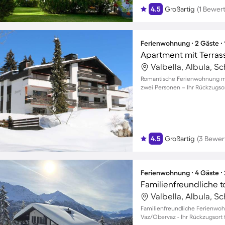
4.5
Großartig
(1 Bewer
Ferienwohnung ∙ 2 Gäste ∙
Apartment mit Terras
Valbella, Albula, S
Romantische Ferienwohnung mi
zwei Personen – Ihr Rückzugsor
4.5
Großartig
(3 Bewer
Ferienwohnung ∙ 4 Gäste ∙
Valbella, Albula, S
Familienfreundliche Ferienwoh
Vaz/Obervaz - Ihr Rückzugsort