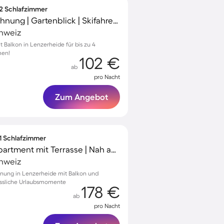
 2 Schlafzimmer
Voll ausgestattete Wohnung | Gartenblick | Skifahren in der Nähe | Haustiere erlaubt
chweiz
Balkon in Lenzerheide für bis zu 4
men!
102 €
ab
pro Nacht
Zum Angebot
 1 Schlafzimmer
Kinderfreundliches Apartment mit Terrasse | Nah am Skifahren
chweiz
hnung in Lenzerheide mit Balkon und
essliche Urlaubsmomente
178 €
ab
pro Nacht