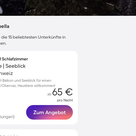
ella
 die 15 beliebtesten Unterkünfte in
gen.
 1 Schlafzimmer
 | Seeblick
chweiz
 Balkon und Seeblick für einen
z/Obervaz, Haustiere willkommen!
65 €
ab
pro Nacht
Zum Angebot
tungen)