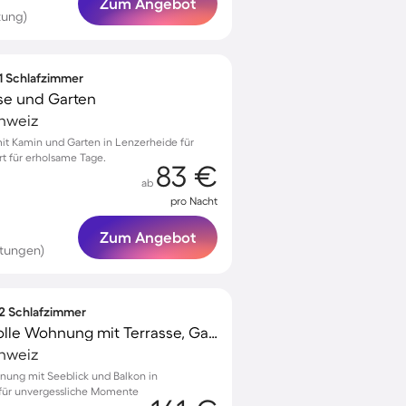
Zum Angebot
tung)
 1 Schlafzimmer
se und Garten
chweiz
t Kamin und Garten in Lenzerheide für
t für erholsame Tage.
83 €
ab
pro Nacht
Zum Angebot
tungen)
 2 Schlafzimmer
Familienfreundliche tolle Wohnung mit Terrasse, Garten und Grill | Seeblick | Skifahren in der Nähe
chweiz
nung mit Seeblick und Balkon in
 für unvergessliche Momente