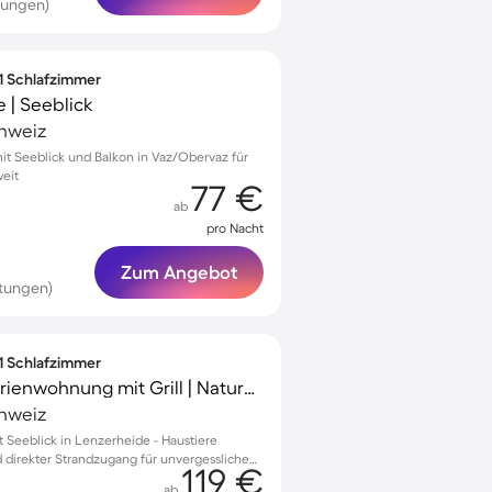
tungen)
 1 Schlafzimmer
 | Seeblick
chweiz
t Seeblick und Balkon in Vaz/Obervaz für
eit
77 €
ab
pro Nacht
Zum Angebot
tungen)
 1 Schlafzimmer
Familienorientierte Ferienwohnung mit Grill | Naturblick | Skifahren in der Nähe | Haustiere erlaubt
chweiz
Seeblick in Lenzerheide - Haustiere
direkter Strandzugang für unvergessliche
119 €
ab