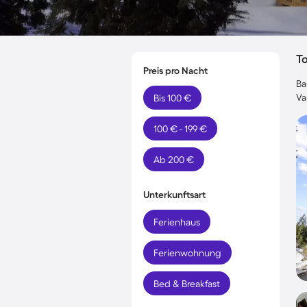
T
Preis pro Nacht
Ba
Va
Bis 100 €
100 € - 199 €
Ab 200 €
Unterkunftsart
Ferienhaus
Ferienwohnung
Bed & Breakfast