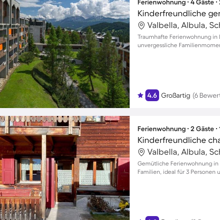
Ferienwohnung ∙ 4 Gäste ∙
Valbella, Albula, S
Traumhafte Ferienwohnung in 
unvergessliche Familienmomen
4.6
Großartig
(6 Bewer
Ferienwohnung ∙ 2 Gäste ∙
Valbella, Albula, S
Gemütliche Ferienwohnung in 
Familien, ideal für 3 Personen