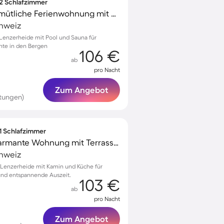
 2 Schlafzimmer
Kinderfreundliche gemütliche Ferienwohnung mit Sauna und Pool | Skifahren in der Nähe
chweiz
Lenzerheide mit Pool und Sauna für
te in den Bergen
106 €
ab
pro Nacht
Zum Angebot
tungen)
 1 Schlafzimmer
Kinderfreundliche charmante Wohnung mit Terrasse | Skifahren in der Nähe
chweiz
Lenzerheide mit Kamin und Küche für
 und entspannende Auszeit.
103 €
ab
pro Nacht
Zum Angebot