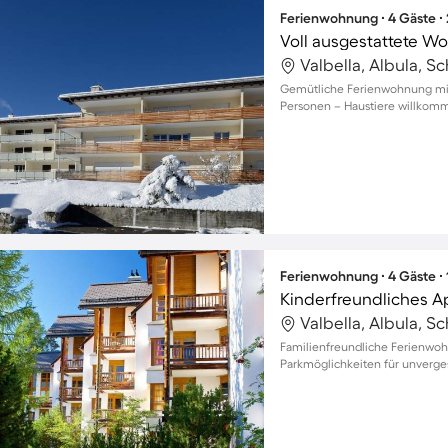
Ferienwohnung ∙ 4 Gäste ∙
Valbella, Albula, S
Gemütliche Ferienwohnung mit 
Personen – Haustiere willkom
Ferienwohnung ∙ 4 Gäste ∙
Valbella, Albula, S
Familienfreundliche Ferienwo
Parkmöglichkeiten für unverg