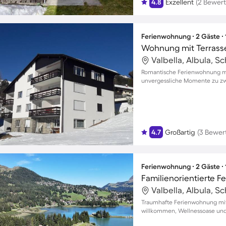
4.8
Exzellent
(2 Bewer
Ferienwohnung ∙ 2 Gäste ∙
Wohnung mit Terrasse
Valbella, Albula, S
Romantische Ferienwohnung mi
unvergessliche Momente zu zw
4.7
Großartig
(3 Bewer
Ferienwohnung ∙ 2 Gäste ∙
Valbella, Albula, S
Traumhafte Ferienwohnung mit 
willkommen, Wellnessoase und 
Auszeiten