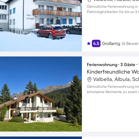
Gemütliche Ferienwohnung in 
Parkmöglichkeiten für bis zu 5
4.5
Großartig
(4 Bewer
Ferienwohnung ∙ 3 Gäste ∙
Valbella, Albula, S
Gemütliche Ferienwohnung mit
erholsame Momente zu zweit o