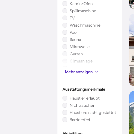
Kamin/Ofen
Spülmaschine
TV
Waschmaschine
Pool
Sauna
Mikrowelle
Garten
Klimaanlage
Kinderbett
Mehr anzeigen
Whirlpool
Ausstattungsmerkmale
Haustier erlaubt
Nichtraucher
Haustiere nicht gestattet
Barrierefrei
Aktivitäten