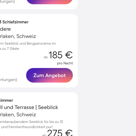
rtungen)
 3 Schlafzimmer
edere
terlaken, Schweiz
em Seeblick und Bergpanorama im
is zu 7 Gäste
185 €
ab
pro Nacht
Zum Angebot
rtungen)
fzimmer
ll und Terrasse | Seeblick
terlaken, Schweiz
atemberaubendem Seeblick für bis zu 12
und Familienfreundlichkeit pur!
275 €
ab