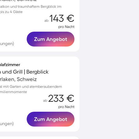
Balkon und traumhaftem Bergblick im
bis zu 4 Gäste
143 €
ab
pro Nacht
Zum Angebot
tungen)
chlafzimmer
und Grill | Bergblick
terlaken, Schweiz
lital mit Garten und atemberaubendem
 Familienmomente
233 €
ab
pro Nacht
Zum Angebot
tungen)