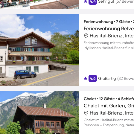
4.4
Sehr gut
(57 Bewe
Ferienwohnung ∙ 7 Gäste ∙
Ferienwohnung Belv
Haslital-Brienz, In
Ferienwohnung mit traumhaft
idyllischen Haslital-Brienz für b
4.6
Großartig
(82 Bewe
Chalet ∙ 12 Gäste ∙ 4 Schla
Chalet mit Garten, Gri
Haslital-Brienz, In
Chalet im Haslital-Brienz mit 
Personen – Entspannung, Natur 