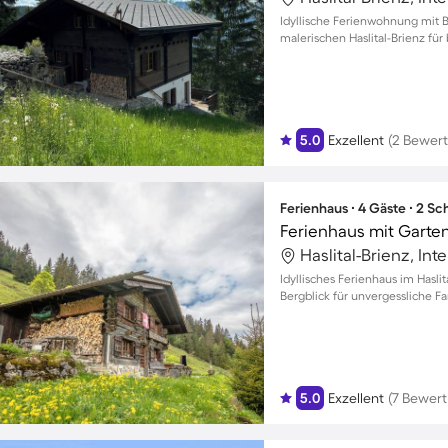
Idyllische Ferienwohnung mit 
malerischen Haslital-Brienz für 
5.0
Exzellent
(2 Bewer
Ferienhaus ∙ 4 Gäste ∙ 2 S
Ferienhaus mit Garten 
Haslital-Brienz, In
Idyllisches Ferienhaus im Has
Bergblick für unvergessliche
5.0
Exzellent
(7 Bewer