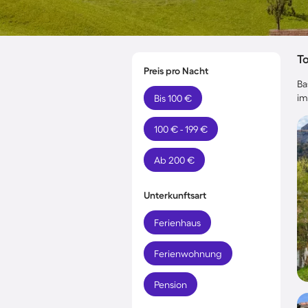
T
Preis pro Nacht
Ba
im
Bis 100 €
100 € - 199 €
Ab 200 €
Unterkunftsart
Ferienhaus
Ferienwohnung
Pension