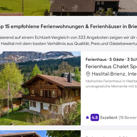
op 15 empfohlene Ferienwohnungen & Ferienhäuser in Brien
sierend auf einem Echtzeit-Vergleich von 333 Angeboten zeigen wir dir d
 Haslital mit dem besten Verhältnis aus Qualität, Preis und Gästebewert
Ferienhaus ∙ 5 Gäste ∙ 3 S
Ferienhaus Chalet Sp
Haslital-Brienz, In
Idyllisches Ferienhaus in Hasli
unvergessliche Momente mit bi
4.8
Exzellent
(18 Bewe