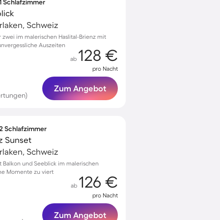
 1 Schlafzimmer
lick
terlaken, Schweiz
zwei im malerischen Haslital-Brienz mit
unvergessliche Auszeiten
128 €
ab
pro Nacht
Zum Angebot
rtungen)
 2 Schlafzimmer
z Sunset
terlaken, Schweiz
 Balkon und Seeblick im malerischen
iche Momente zu viert
126 €
ab
pro Nacht
Zum Angebot