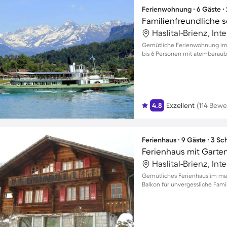
Ferienwohnung ∙ 6 Gäste ∙
Haslital-Brienz, In
Gemütliche Ferienwohnung im H
bis 6 Personen mit atemberau
4.8
Exzellent
(114 Bew
Ferienhaus ∙ 9 Gäste ∙ 3 S
Ferienhaus mit Garte
Haslital-Brienz, In
Gemütliches Ferienhaus im mal
Balkon für unvergessliche Fam