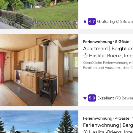
4.7
Großartig
(36 Bewe
Ferienwohnung ∙ 5 Gäste ∙
Apartment | Bergblick
Haslital-Brienz, In
Gemütliche Ferienwohnung mit 
Familien und Haustiere, ideal f
5.0
Exzellent
(70 Bewe
Ferienwohnung ∙ 4 Gäste ∙
Ferienwohnung | Berg
Haslital-Brienz, In