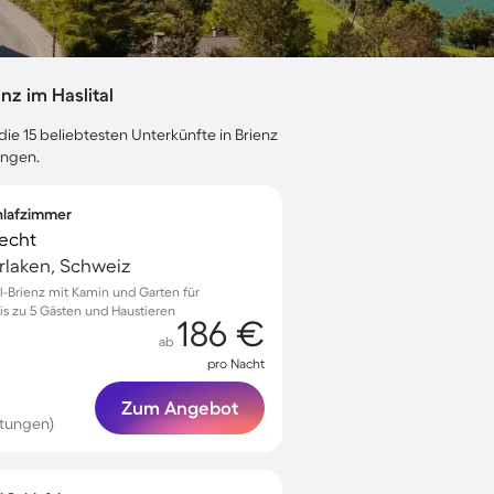
z im Haslital
ie 15 beliebtesten Unterkünfte in Brienz
ungen.
chlafzimmer
echt
terlaken, Schweiz
tal-Brienz mit Kamin und Garten für
s zu 5 Gästen und Haustieren
186 €
ab
pro Nacht
Zum Angebot
rtungen)