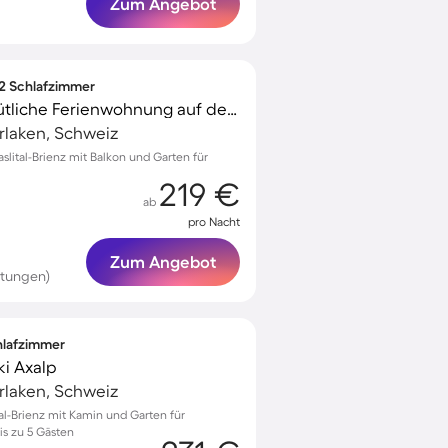
Zum Angebot
 2 Schlafzimmer
Ferienwohnung Gemütliche Ferienwohnung auf der Axalp
terlaken, Schweiz
slital-Brienz mit Balkon und Garten für
219 €
ab
pro Nacht
Zum Angebot
rtungen)
chlafzimmer
ki Axalp
terlaken, Schweiz
tal-Brienz mit Kamin und Garten für
s zu 5 Gästen