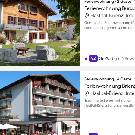
Ferienwohnung ∙ 2 Gäste ∙
Ferienwohnung Burgb
Haslital-Brienz, In
Gemütliche Ferienwohnung für 
Garten und eigener Küche für 
4.6
Großartig
(24 Bewe
Ferienwohnung ∙ 4 Gäste ∙
Ferienwohnung Brien
Haslital-Brienz, In
Traumhafte Ferienwohnung mit
Haslital-Brienz für unvergessl