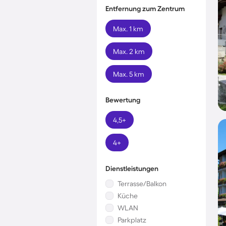
Entfernung zum Zentrum
Max. 1 km
Max. 2 km
Max. 5 km
Bewertung
4,5+
4+
Dienstleistungen
Terrasse/Balkon
Küche
WLAN
Parkplatz