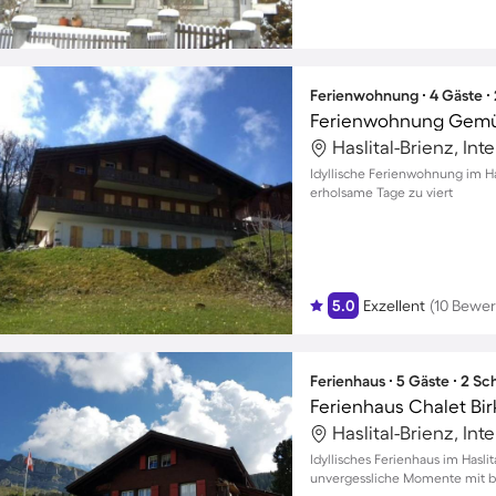
Ferienwohnung ∙ 4 Gäste ∙
Haslital-Brienz, In
Idyllische Ferienwohnung im Ha
erholsame Tage zu viert
5.0
Exzellent
(10 Bewe
Ferienhaus ∙ 5 Gäste ∙ 2 S
Ferienhaus Chalet Bir
Haslital-Brienz, In
Idyllisches Ferienhaus im Hasli
unvergessliche Momente mit bi