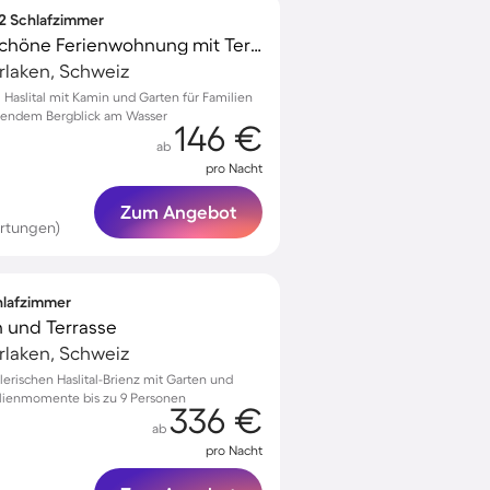
 2 Schlafzimmer
Familienfreundliche schöne Ferienwohnung mit Terrasse, Garten und Grill | Bergblick
terlaken, Schweiz
aslital mit Kamin und Garten für Familien
bendem Bergblick am Wasser
146 €
ab
pro Nacht
Zum Angebot
ertungen)
chlafzimmer
n und Terrasse
terlaken, Schweiz
erischen Haslital-Brienz mit Garten und
ilienmomente bis zu 9 Personen
336 €
ab
pro Nacht