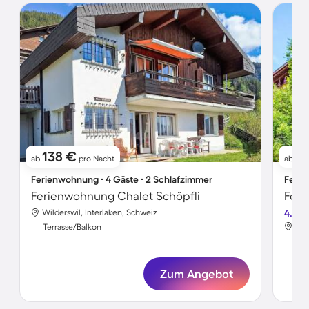
138 €
2
ab
pro Nacht
ab
Ferienwohnung ∙ 4 Gäste ∙ 2 Schlafzimmer
Ferie
Ferienwohnung Chalet Schöpfli
Feri
Wilderswil, Interlaken, Schweiz
4.6
Wil
Terrasse/Balkon
Ter
Zum Angebot