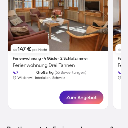
147 €
1
ab
pro Nacht
ab
Ferienwohnung ∙ 4 Gäste ∙ 2 Schlafzimmer
Ferie
Ferienwohnung Drei Tannen
Feri
4.7
Großartig
(65 Bewertungen)
4.7
Wilderswil, Interlaken, Schweiz
Wil
Zum Angebot