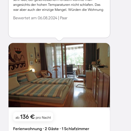
angesichts der hohen Temparaturen nicht schlafen. Das
war aber auch der einzige Mangel. Würden die Wohnung
sichre wieder mieten, am besten im Winter (da kann man
Bewertet am 06.08.2024 | Paar
beigeschlossenen Fenstern schlafen)
136 €
ab
pro Nacht
Ferienwohnung ∙ 2 Gäste ∙ 1 Schlafzimmer