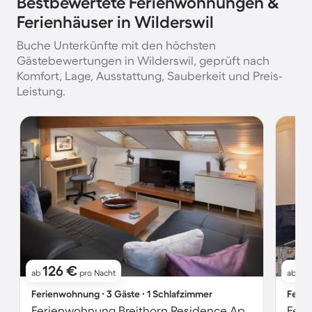
Bestbewertete Ferienwohnungen &
Ferienhäuser in Wilderswil
Buche Unterkünfte mit den höchsten
Gästebewertungen in Wilderswil, geprüft nach
Komfort, Lage, Ausstattung, Sauberkeit und Preis-
Leistung.
126 €
1
ab
pro Nacht
ab
Ferienwohnung ∙ 3 Gäste ∙ 1 Schlafzimmer
Ferie
Ferienwohnung Breithorn Residence Apt.09
Feri