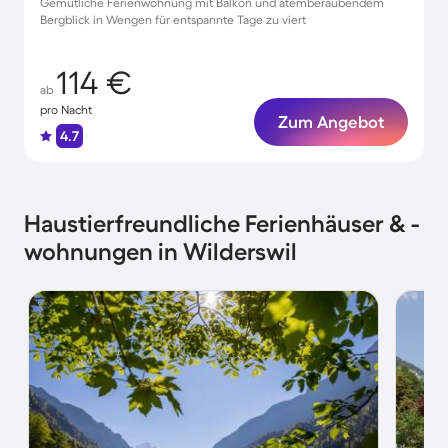
Gemütliche Ferienwohnung mit Balkon und atemberaubendem
Bergblick in Wengen für entspannte Tage zu viert
114 €
ab
pro Nacht
Zum Angebot
4.7
Haustierfreundliche Ferienhäuser & -
wohnungen in Wilderswil