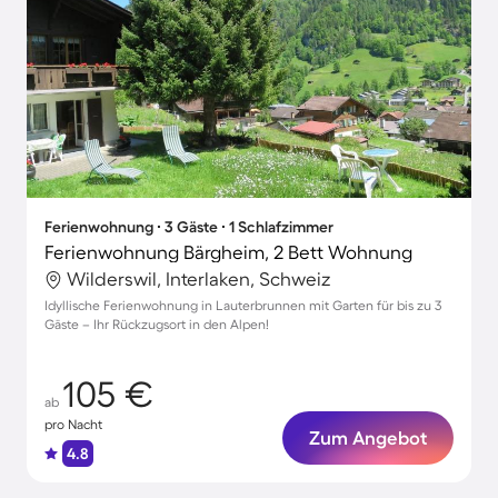
Ferienwohnung ∙ 3 Gäste ∙ 1 Schlafzimmer
Ferienwohnung Bärgheim, 2 Bett Wohnung
Wilderswil, Interlaken, Schweiz
Idyllische Ferienwohnung in Lauterbrunnen mit Garten für bis zu 3
Gäste – Ihr Rückzugsort in den Alpen!
105 €
ab
pro Nacht
Zum Angebot
4.8