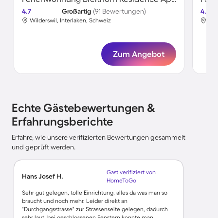
4.7
Großartig
(91 Bewertungen)
4.8
Wilderswil, Interlaken, Schweiz
Wil
Zum Angebot
Echte Gästebewertungen &
Erfahrungsberichte
Erfahre, wie unsere verifizierten Bewertungen gesammelt
und geprüft werden.
Gast verifiziert von
Hans Josef H.
HomeToGo
Sehr gut gelegen, tolle Einrichtung, alles da was man so
braucht und noch mehr. Leider direkt an
"Durchgangsstrasse" zur Strassenseite gelegen, dadurch
sehr laut, bei geschlossenen Fenstern konnte man