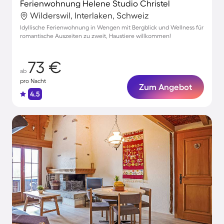
Ferienwohnung Helene Studio Christel
Wilderswil, Interlaken, Schweiz
Idyllische Ferienwohnung in Wengen mit Bergblick und Wellness für
romantische Auszeiten zu zweit, Haustiere willkommen!
73 €
ab
pro Nacht
Zum Angebot
4.5