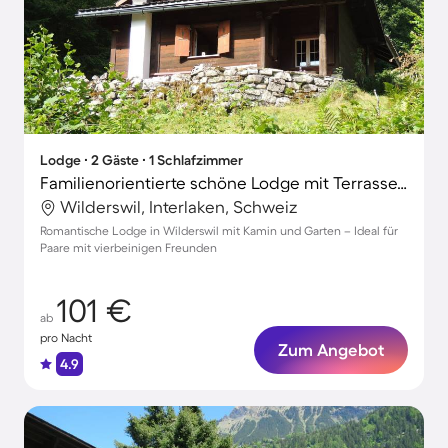
Lodge ∙ 2 Gäste ∙ 1 Schlafzimmer
Familienorientierte schöne Lodge mit Terrasse, Grill und Garten | Hunde erlaubt
Wilderswil, Interlaken, Schweiz
Romantische Lodge in Wilderswil mit Kamin und Garten – Ideal für
Paare mit vierbeinigen Freunden
101 €
ab
pro Nacht
Zum Angebot
4.9