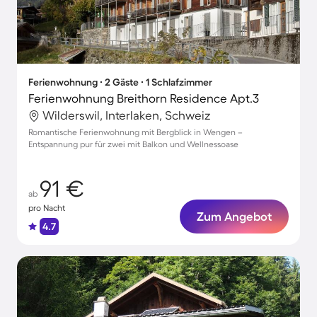
Ferienwohnung ∙ 2 Gäste ∙ 1 Schlafzimmer
Ferienwohnung Breithorn Residence Apt.3
Wilderswil, Interlaken, Schweiz
Romantische Ferienwohnung mit Bergblick in Wengen –
Entspannung pur für zwei mit Balkon und Wellnessoase
91 €
ab
pro Nacht
Zum Angebot
4.7