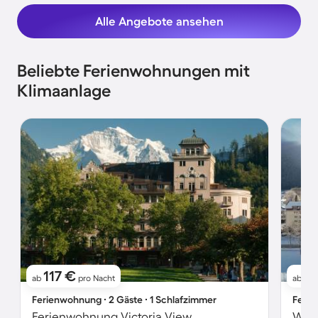
Alle Angebote ansehen
Beliebte Ferienwohnungen mit
Klimaanlage
117 €
14
ab
pro Nacht
ab
Ferienwohnung ∙ 2 Gäste ∙ 1 Schlafzimmer
Ferie
Ferienwohnung Victoria View
Wohn