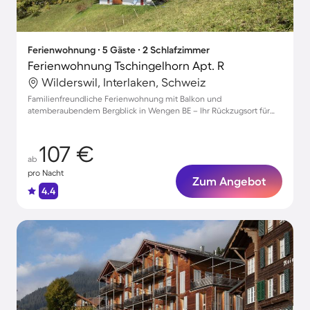
Ferienwohnung ∙ 5 Gäste ∙ 2 Schlafzimmer
Ferienwohnung Tschingelhorn Apt. R
Wilderswil, Interlaken, Schweiz
Familienfreundliche Ferienwohnung mit Balkon und
atemberaubendem Bergblick in Wengen BE – Ihr Rückzugsort für
entspannte Tage
107 €
ab
pro Nacht
Zum Angebot
4.4