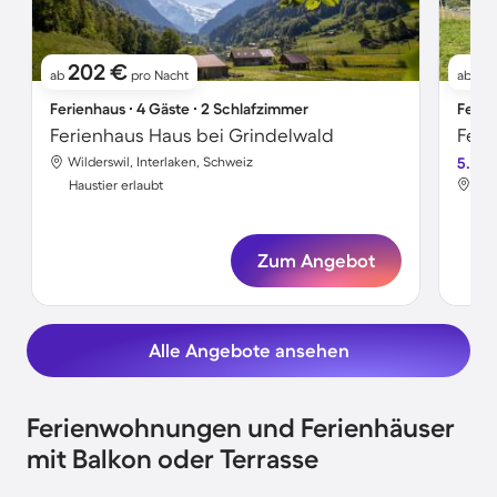
202 €
17
ab
pro Nacht
ab
Ferienhaus ∙ 4 Gäste ∙ 2 Schlafzimmer
Ferie
Ferienhaus Haus bei Grindelwald
Feri
Wilderswil, Interlaken, Schweiz
5.0
Wil
Haustier erlaubt
Hau
Zum Angebot
Alle Angebote ansehen
Ferienwohnungen und Ferienhäuser
mit Balkon oder Terrasse