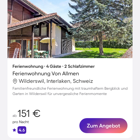
Ferienwohnung ∙ 4 Gäste ∙ 2 Schlafzimmer
Ferienwohnung Von Allmen
Wilderswil, Interlaken, Schweiz
Familienfreundliche Ferienwohnung mit traumhaftem Bergblick und
Garten in Wilderswil für unvergessliche Ferienmomente
151 €
ab
pro Nacht
Zum Angebot
4.6