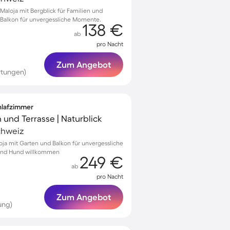
aloja mit Bergblick für Familien und
d Balkon für unvergessliche Momente.
138 €
ab
pro Nacht
Zum Angebot
rtungen)
chlafzimmer
 und Terrasse | Naturblick
chweiz
ja mit Garten und Balkon für unvergessliche
 und Hund willkommen
249 €
ab
pro Nacht
Zum Angebot
ung)