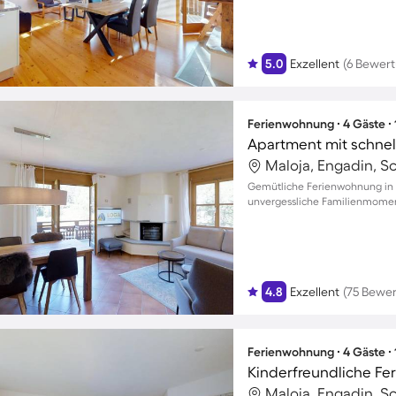
5.0
Exzellent
(6 Bewer
Ferienwohnung ∙ 4 Gäste ∙
Maloja, Engadin, S
Gemütliche Ferienwohnung in M
unvergessliche Familienmomen
4.8
Exzellent
(75 Bewe
Ferienwohnung ∙ 4 Gäste ∙
Maloja, Engadin, S