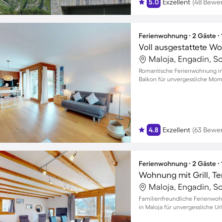
5.0
Exzellent
(48 Bewe
Ferienwohnung ∙ 2 Gäste ∙
Maloja, Engadin, S
Romantische Ferienwohnung in
Balkon für unvergessliche Mom
4.8
Exzellent
(63 Bewe
Ferienwohnung ∙ 2 Gäste ∙
Maloja, Engadin, S
Familienfreundliche Ferienwo
in Maloja für unvergessliche 