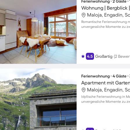
Ferienwohnung ∙ 2 Gäste ∙
Wohnung | Bergblick |
Maloja, Engadin, S
Romantische Ferienwohnung mit
unvergessliche Momente zu zw
4.5
Großartig
(2 Bewer
Ferienwohnung ∙ 4 Gäste ∙
Apartment mit Garten 
Maloja, Engadin, S
Idyllische Ferienwohnung in Ma
unvergessliche Momente zu zwe