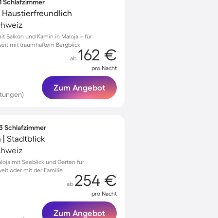
 1 Schlafzimmer
 Haustierfreundlich
chweiz
 Balkon und Kamin in Maloja – für
eit mit traumhaftem Bergblick
162 €
ab
pro Nacht
Zum Angebot
tungen)
 3 Schlafzimmer
| Stadtblick
chweiz
loja mit Seeblick und Garten für
it oder mit der Familie
254 €
ab
pro Nacht
Zum Angebot