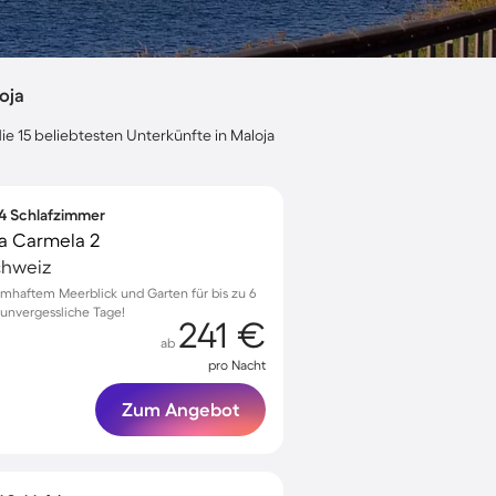
oja
ie 15 beliebtesten Unterkünfte in Maloja
 4 Schlafzimmer
a Carmela 2
chweiz
mhaftem Meerblick und Garten für bis zu 6
 unvergessliche Tage!
241 €
ab
pro Nacht
Zum Angebot