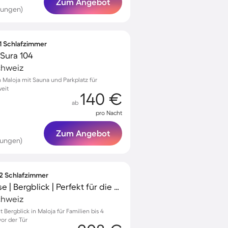
Zum Angebot
tungen)
 1 Schlafzimmer
Sura 104
chweiz
Maloja mit Sauna und Parkplatz für
eit
140 €
ab
pro Nacht
Zum Angebot
tungen)
 2 Schlafzimmer
Apartment mit Terrasse | Bergblick | Perfekt für die Arbeit von Zuhause
chweiz
ergblick in Maloja für Familien bis 4
or der Tür