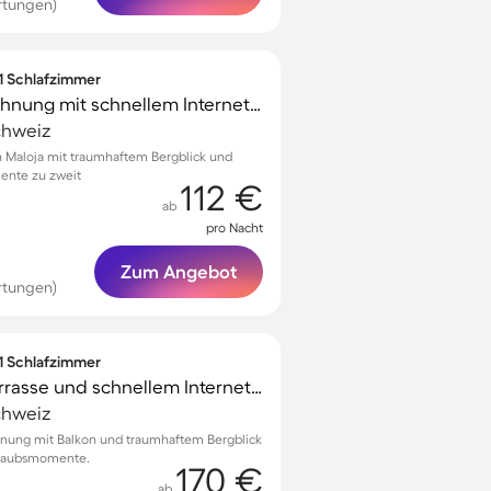
rtungen)
 1 Schlafzimmer
Voll ausgestattete Wohnung mit schnellem Internet und Terrasse | Bergblick | Nah am Skifahren | Ideal für Homeoffice
chweiz
 Maloja mit traumhaftem Bergblick und
ente zu zweit
112 €
ab
pro Nacht
Zum Angebot
rtungen)
 1 Schlafzimmer
Wohnung mit Grill, Terrasse und schnellem Internet | Naturblick | Ideal für Homeoffice
chweiz
hnung mit Balkon und traumhaftem Bergblick
Urlaubsmomente.
170 €
ab