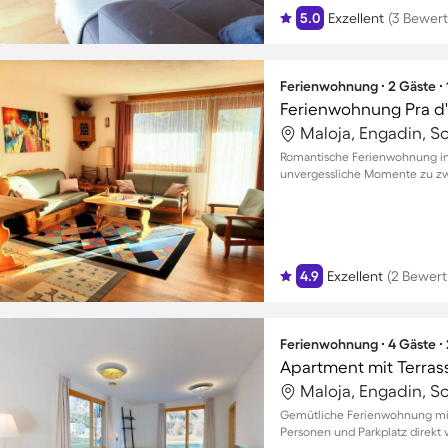
5.0
Exzellent
(3 Bewer
Ferienwohnung ∙ 2 Gäste ∙
Ferienwohnung Pra d'
Maloja, Engadin, S
Romantische Ferienwohnung in 
unvergessliche Momente zu zw
4.9
Exzellent
(2 Bewer
Ferienwohnung ∙ 4 Gäste ∙
Maloja, Engadin, S
Gemütliche Ferienwohnung mit B
Personen und Parkplatz direkt v