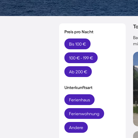
T
Preis pro Nacht
Ba
mi
Bis 100 €
100 € - 199 €
Ab 200 €
Unterkunftsart
Ferienhaus
Ferienwohnung
Andere