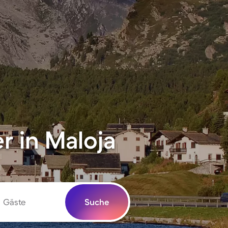
 in Maloja
Gäste
Suche