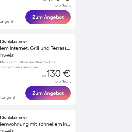
pro Nacht
Zum Angebot
tungen)
 1 Schlafzimmer
Apartment mit schnellem Internet, Grill und Terrasse | Naturblick | Ideal für Homeoffice
chweiz
aloja mit Balkon und Bergblick für
te mit Ihren Haustieren
130 €
ab
pro Nacht
Zum Angebot
rtungen)
 1 Schlafzimmer
Kinderfreundliche Ferienwohnung mit schnellem Internet, Terrasse und Grill | Naturblick | Ideal für Homeoffice | Haustiere sind willkommen
chweiz