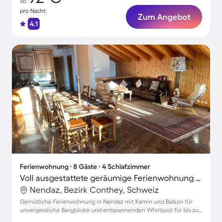
ab
pro Nacht
Zum Angebot
4.1
Ferienwohnung ∙ 8 Gäste ∙ 4 Schlafzimmer
Voll ausgestattete geräumige Ferienwohnung mit Whirlpool und Grill | Naturblick | Nah am Skifahren
Nendaz, Bezirk Conthey, Schweiz
Gemütliche Ferienwohnung in Nendaz mit Kamin und Balkon für
unvergessliche Bergblicke und entspannenden Whirlpool für bis zu
8 Gäste