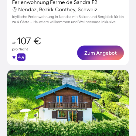
Ferienwohnung Ferme de Sandra F2
Nendaz, Bezirk Conthey, Schweiz
Idyllische Ferienwohnung in Nendaz mit Balkon und Bergblick für bis
zu 4 Gäste – Haustiere willkommen und Wellnessoase inklusive!
107 €
ab
pro Nacht
Zum Angebot
4.4