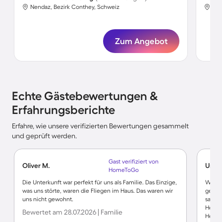
Nendaz, Bezirk Conthey, Schweiz
Nen
Zum Angebot
Echte Gästebewertungen &
Erfahrungsberichte
Erfahre, wie unsere verifizierten Bewertungen gesammelt
und geprüft werden.
Gast verifiziert von
Oliver M.
Ursul
HomeToGo
Die Unterkunft war perfekt für uns als Familie. Das Einzige,
Wir h
was uns störte, waren die Fliegen im Haus. Das waren wir
genoss
uns nicht gewohnt.
sauber
Heizu
Bewertet am 28.07.2026 | Familie
Heizr