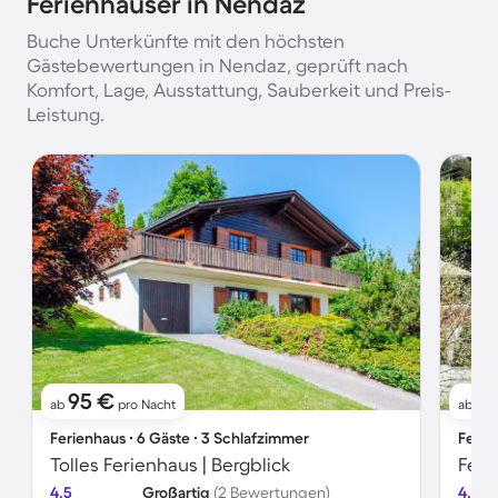
Ferienhäuser in Nendaz
Buche Unterkünfte mit den höchsten
Gästebewertungen in Nendaz, geprüft nach
Komfort, Lage, Ausstattung, Sauberkeit und Preis-
Leistung.
95 €
2
ab
pro Nacht
ab
Ferienhaus ∙ 6 Gäste ∙ 3 Schlafzimmer
Ferie
Tolles Ferienhaus | Bergblick
Feri
4.5
Großartig
(2 Bewertungen)
4.6