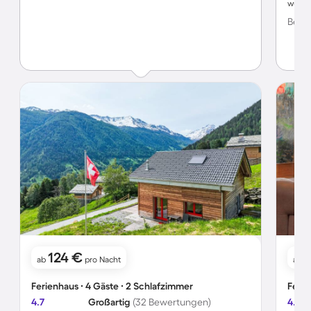
wurde
Bewer
124 €
ab
pro Nacht
ab
Ferienhaus ∙ 4 Gäste ∙ 2 Schlafzimmer
Ferie
4.7
Großartig
(32 Bewertungen)
4.6