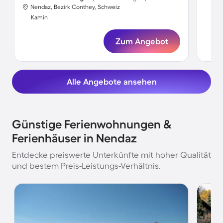
Nendaz, Bezirk Conthey, Schweiz
Ka
Kamin
Zum Angebot
Alle Angebote ansehen
Günstige Ferienwohnungen &
Ferienhäuser in Nendaz
Entdecke preiswerte Unterkünfte mit hoher Qualität
und bestem Preis-Leistungs-Verhältnis.