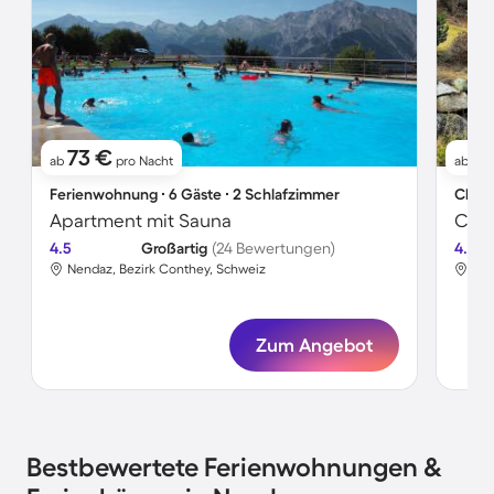
73 €
2
ab
pro Nacht
ab
Ferienwohnung ∙ 6 Gäste ∙ 2 Schlafzimmer
Chale
Apartment mit Sauna
4.5
Großartig
(24 Bewertungen)
4.8
Nendaz, Bezirk Conthey, Schweiz
Nen
Zum Angebot
Bestbewertete Ferienwohnungen &