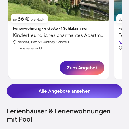
36 €
1
ab
pro Nacht
ab
Ferienwohnung ∙ 4 Gäste ∙ 1 Schlafzimmer
Ferie
Kinderfreundliches charmantes Apartment mit Sauna | Bergblick | Skifahren in der Nähe | Haustiere sind willkommen
Feri
Nendaz, Bezirk Conthey, Schweiz
4.8
Nen
Haustier erlaubt
Hau
Zum Angebot
Alle Angebote ansehen
Ferienhäuser & Ferienwohnungen
mit Pool