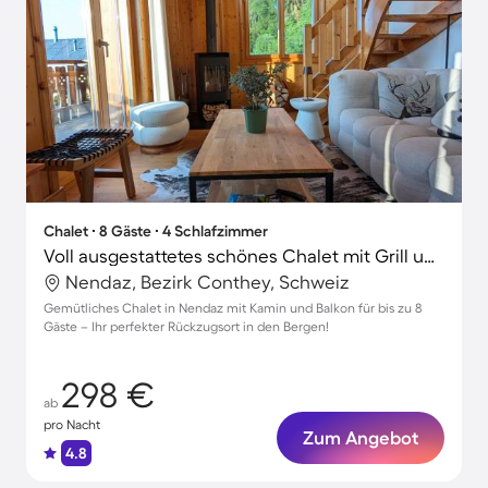
Chalet ∙ 8 Gäste ∙ 4 Schlafzimmer
Voll ausgestattetes schönes Chalet mit Grill und Garten | Ideal für Homeoffice
Nendaz, Bezirk Conthey, Schweiz
Gemütliches Chalet in Nendaz mit Kamin und Balkon für bis zu 8
Gäste – Ihr perfekter Rückzugsort in den Bergen!
298 €
ab
pro Nacht
Zum Angebot
4.8