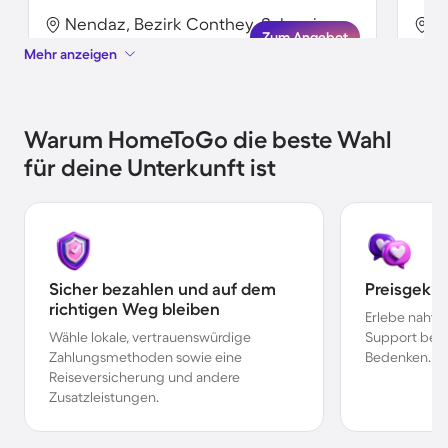
Nendaz, Bezirk Conthey, Schweiz
N
Zum Angebot
Mehr anzeigen
Warum HomeToGo die beste Wahl
für deine Unterkunft ist
Sicher bezahlen und auf dem
Preisgekr
richtigen Weg bleiben
Erlebe nahtl
Wähle lokale, vertrauenswürdige
Support bei 
Zahlungsmethoden sowie eine
Bedenken.
Reiseversicherung und andere
Zusatzleistungen.