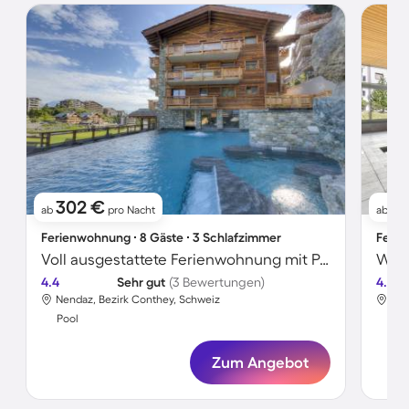
302 €
9
ab
pro Nacht
ab
Ferienwohnung ∙ 8 Gäste ∙ 3 Schlafzimmer
Ferie
Voll ausgestattete Ferienwohnung mit Pool, Sauna und Whirlpool | Skifahren in der Nähe | Haustierfreundlich
Wohn
4.4
Sehr gut
(3 Bewertungen)
4.0
Nendaz, Bezirk Conthey, Schweiz
Nen
Pool
Poo
Zum Angebot