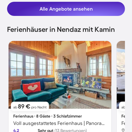
Alle Angebote ansehen
Ferienhäuser in Nendaz mit Kamin
89 €
1
ab
pro Nacht
ab
Ferienhaus ∙ 8 Gäste ∙ 3 Schlafzimmer
Ferie
Voll ausgestattetes Ferienhaus | Panoramablick
Feri
4.2
Sehr gut
(13 Bewertungen)
Nen