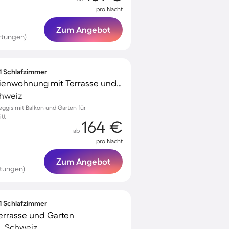
pro Nacht
Zum Angebot
rtungen)
 1 Schlafzimmer
Voll ausgestattete Ferienwohnung mit Terrasse und Garten
chweiz
ggis mit Balkon und Garten für
itt
164 €
ab
pro Nacht
Zum Angebot
rtungen)
 1 Schlafzimmer
Terrasse und Garten
, Schweiz