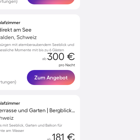
rtungen)
chlafzimmer
direkt am See
alden, Schweiz
etbürgen mit atemberaubendem Seeblick und
essliche Momente mit bis zu 6 Gästen
300 €
ab
pro Nacht
Zum Angebot
rtungen)
chlafzimmer
Ferienhaus mit Grill, Terrasse und Garten | Bergblick | Ideal für Homeoffice
chweiz
s mit Seeblick, Garten und Balkon für
nte am Wasser
181 €
ab