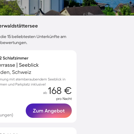
erwaldstättersee
 die 15 beliebtesten Unterkünfte am
stebewertungen.
 2 Schlafzimmer
rrasse | Seeblick
lden, Schweiz
hnung mit atemberaubendem Seeblick in
men und Parkplatz inklusive!
168 €
ab
pro Nacht
Zum Angebot
tungen)