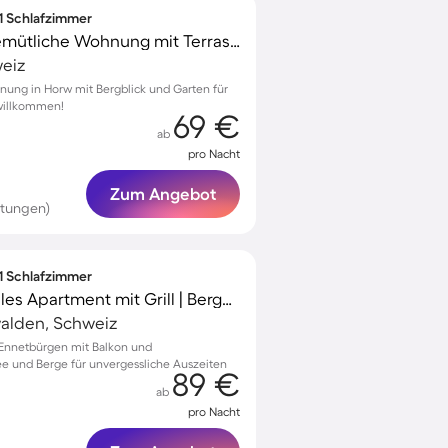
 1 Schlafzimmer
Familienorientierte gemütliche Wohnung mit Terrasse und Garten | Bergblick | Ideal für Homeoffice | Haustiere erlaubt
weiz
nung in Horw mit Bergblick und Garten für
 willkommen!
69 €
ab
pro Nacht
Zum Angebot
rtungen)
 1 Schlafzimmer
Voll ausgestattetes tolles Apartment mit Grill | Bergblick
alden, Schweiz
Ennetbürgen mit Balkon und
e und Berge für unvergessliche Auszeiten
89 €
ab
pro Nacht