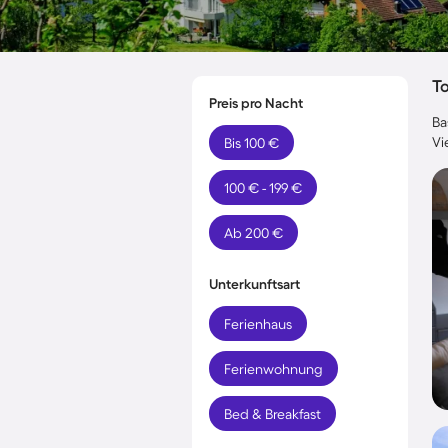
T
Preis pro Nacht
Ba
Vi
Bis 100 €
100 € - 199 €
Ab 200 €
Unterkunftsart
Ferienhaus
Ferienwohnung
Bed & Breakfast