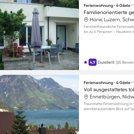
Ferienwohnung ∙ 4 Gäste ∙
Horw, Luzern, Sch
Familienfreundliche Ferienwoh
bis zu 4 Personen – Haustiere
4.9
Exzellent
(65 Bewe
Ferienwohnung ∙ 4 Gäste ∙
Ennetbürgen, Nidw
Traumhafte Ferienwohnung in 
atemberaubendem Blick auf Se