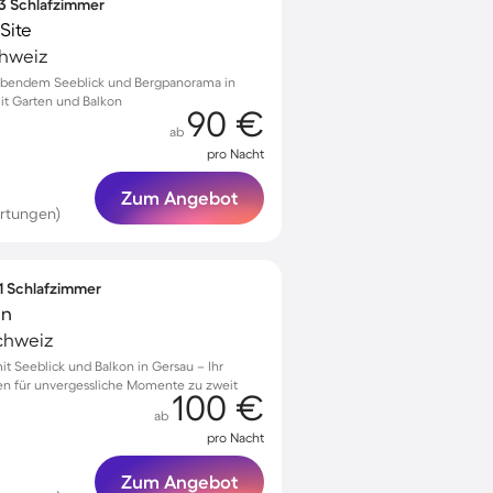
 3 Schlafzimmer
Site
chweiz
bendem Seeblick und Bergpanorama in
it Garten und Balkon
90 €
ab
pro Nacht
Zum Angebot
ertungen)
 1 Schlafzimmer
en
chweiz
 Seeblick und Balkon in Gersau – Ihr
en für unvergessliche Momente zu zweit
100 €
ab
pro Nacht
Zum Angebot