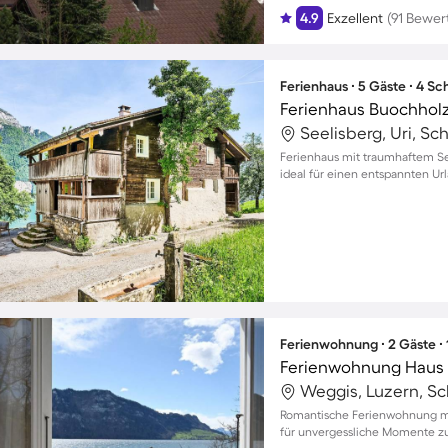
4.9
Exzellent
(91 Bewe
Ferienhaus ∙ 5 Gäste ∙ 4 S
Ferienhaus Buochhol
Seelisberg, Uri, Sc
Ferienhaus mit traumhaftem See
ideal für einen entspannten Ur
Ferienwohnung ∙ 2 Gäste ∙
Ferienwohnung Haus
Weggis, Luzern, S
Romantische Ferienwohnung mi
für unvergessliche Momente z