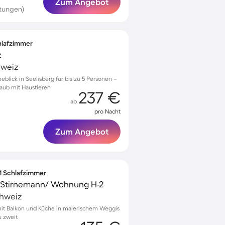
Zum Angebot
rtungen)
chlafzimmer
z
hweiz
blick in Seelisberg für bis zu 5 Personen –
laub mit Haustieren
237 €
ab
pro Nacht
Zum Angebot
 1 Schlafzimmer
 Stirnemann/ Wohnung H-2
chweiz
t Balkon und Küche in malerischem Weggis
u zweit