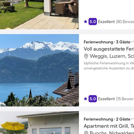
5.0
Exzellent
(80 Bewe
Ferienwohnung ∙ 3 Gäste ∙
Weggis, Luzern, S
Idyllische Ferienwohnung in We
unvergessliche Auszeiten zu dr
5.0
Exzellent
(15 Bewe
Ferienwohnung ∙ 2 Gäste ∙
Apartment mit Grill, 
Buochs, Nidwalden