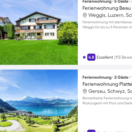
Ferienwohnung ∙ 5 Gäste ∙
Ferienwohnung Beau 
Weggis, Luzern, S
Ferienwohnung mit atemberau
Weggis für bis zu 5 Personen m
4.8
Exzellent
(113 Bew
Ferienwohnung ∙ 2 Gäste ∙
Ferienwohnung Platt
Gersau, Schwyz, S
Romantische Ferienwohnung mit
Rückzugsort mit Pool und Gart