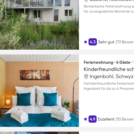
Romantische Ferienwohnung am
für unvergessliche Momente z
4.3
Sehr gut
(79 Bewe
Ferienwohnung ∙ 4 Gäste ∙
Ingenbohl, Schwyz
Familienfreundliche Ferienwoh
Ingenbohl für bis zu 4 Person
4.9
Exzellent
(10 Bewe