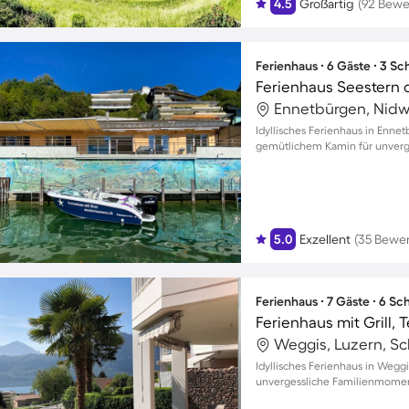
4.5
Großartig
(92 Bewe
Ferienhaus ∙ 6 Gäste ∙ 3 S
Ferienhaus Seestern 
Ennetbürgen, Nidw
Idyllisches Ferienhaus in Enn
gemütlichem Kamin für unverg
5.0
Exzellent
(35 Bewe
Ferienhaus ∙ 7 Gäste ∙ 6 S
Weggis, Luzern, S
Idyllisches Ferienhaus in Weggi
unvergessliche Familienmome