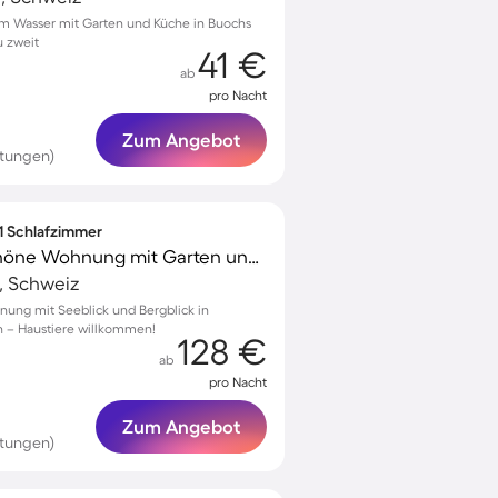
 Wasser mit Garten und Küche in Buochs
u zweit
41 €
ab
pro Nacht
Zum Angebot
rtungen)
 1 Schlafzimmer
Kinderfreundliche schöne Wohnung mit Garten und Terrasse | Seeblick | Haustiere erlaubt
, Schweiz
nung mit Seeblick und Bergblick in
en – Haustiere willkommen!
128 €
ab
pro Nacht
Zum Angebot
rtungen)