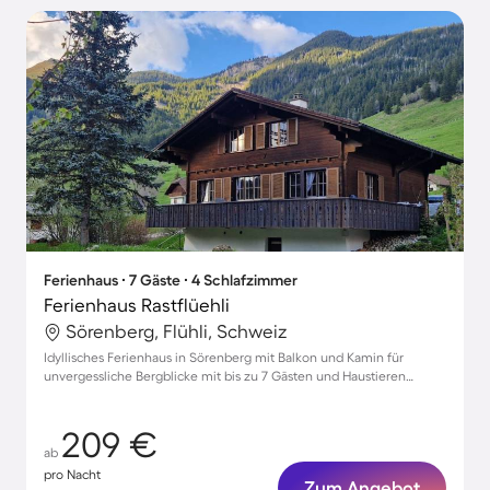
Ferienhaus ∙ 7 Gäste ∙ 4 Schlafzimmer
Ferienhaus Rastflüehli
Sörenberg, Flühli, Schweiz
Idyllisches Ferienhaus in Sörenberg mit Balkon und Kamin für
unvergessliche Bergblicke mit bis zu 7 Gästen und Haustieren
willkommen!
209 €
ab
pro Nacht
Zum Angebot