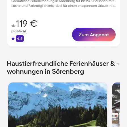
Gemütliche Ferienwohnung in Sörenberg für bis zu 5 Personen mit
Küche und Parkmöglichkeit, ideal für einen entspannten Urlaub mit
Haustieren
119 €
ab
pro Nacht
Zum Angebot
4.6
Haustierfreundliche Ferienhäuser & -
wohnungen in Sörenberg