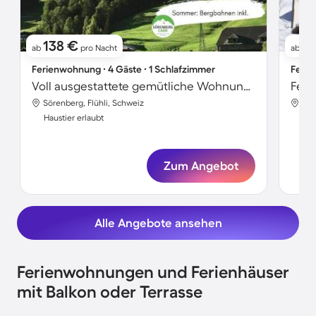
138 €
17
ab
pro Nacht
ab
Ferienwohnung ∙ 4 Gäste ∙ 1 Schlafzimmer
Ferie
Voll ausgestattete gemütliche Wohnung mit Grill und Garten | Skifahren in der Nähe | Haustiere erlaubt
Feri
Sörenberg, Flühli, Schweiz
Sör
Haustier erlaubt
Hau
Zum Angebot
Alle Angebote ansehen
Ferienwohnungen und Ferienhäuser
mit Balkon oder Terrasse