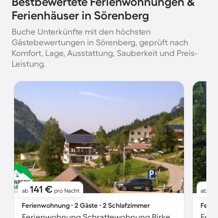
Bestbewertete Ferienwohnungen &
Ferienhäuser in Sörenberg
Buche Unterkünfte mit den höchsten
Gästebewertungen in Sörenberg, geprüft nach
Komfort, Lage, Ausstattung, Sauberkeit und Preis-
Leistung.
141 €
1
ab
pro Nacht
ab
Ferienwohnung ∙ 2 Gäste ∙ 2 Schlafzimmer
Ferie
Ferienwohnung Schrattewohnung Birkenhof (4-Bett)