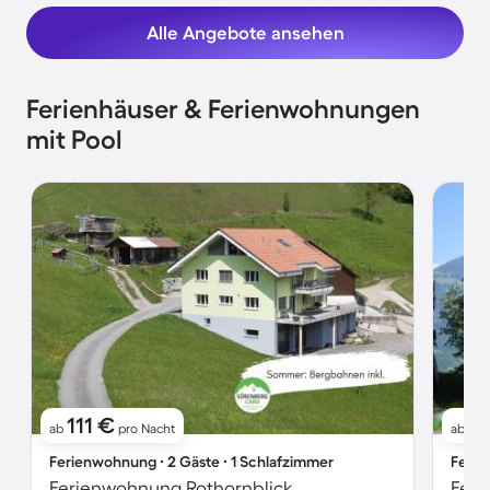
Alle Angebote ansehen
Ferienhäuser & Ferienwohnungen
mit Pool
111 €
7
ab
pro Nacht
ab
Ferienwohnung ∙ 2 Gäste ∙ 1 Schlafzimmer
Ferie
Ferienwohnung Rothornblick
Feri