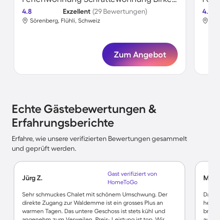
4.8
Exzellent
(29 Bewertungen)
4.8
Sörenberg, Flühli, Schweiz
Sör
Zum Angebot
Echte Gästebewertungen &
Erfahrungsberichte
Erfahre, wie unsere verifizierten Bewertungen gesammelt
und geprüft werden.
Gast verifiziert von
Jürg Z.
Maria
HomeToGo
Sehr schmuckes Chalet mit schönem Umschwung. Der
Das Ha
direkte Zugang zur Waldemme ist ein grosses Plus an
heimel
warmen Tagen. Das untere Geschoss ist stets kühl und
brauch
angenehm zum Verweilen. Preis- Leistung ist top. Wir
ausge