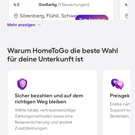
4.5
Großartig
(9 Bewertungen)
4.5
Sörenberg, Flühli, Schweiz
S
Zum Angebot
Mehr anzeigen
Warum HomeToGo die beste Wahl
für deine Unterkunft ist
Sicher bezahlen und auf dem
Preisgekr
richtigen Weg bleiben
Erlebe nahtl
Wähle lokale, vertrauenswürdige
Support bei 
Zahlungsmethoden sowie eine
Bedenken.
Reiseversicherung und andere
Zusatzleistungen.