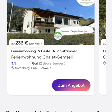
233 €
3
ab
pro Nacht
ab
Ferienwohnung ∙ 9 Gäste ∙ 4 Schlafzimmer
Ferie
Ferienwohnung Chalet-Gemseli
3.5
Gut
(2 Bewertungen)
Sör
Sörenberg, Flühli, Schweiz
Zum Angebot