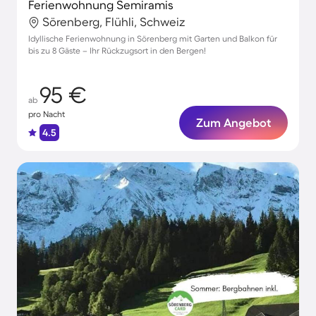
Ferienwohnung Semiramis
Sörenberg, Flühli, Schweiz
Idyllische Ferienwohnung in Sörenberg mit Garten und Balkon für
bis zu 8 Gäste – Ihr Rückzugsort in den Bergen!
95 €
ab
pro Nacht
Zum Angebot
4.5