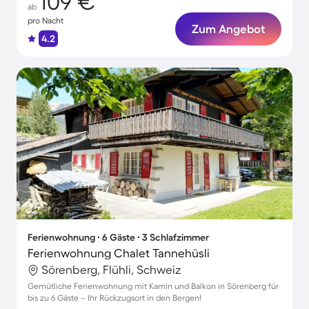
109 €
ab
pro Nacht
Zum Angebot
4.2
Ferienwohnung ∙ 6 Gäste ∙ 3 Schlafzimmer
Ferienwohnung Chalet Tannehüsli
Sörenberg, Flühli, Schweiz
Gemütliche Ferienwohnung mit Kamin und Balkon in Sörenberg für
bis zu 6 Gäste – Ihr Rückzugsort in den Bergen!