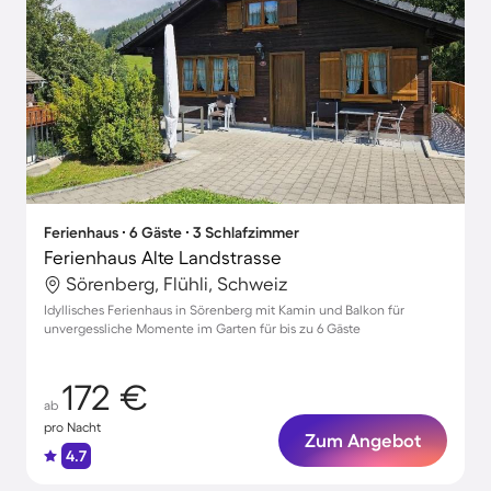
Ferienhaus ∙ 6 Gäste ∙ 3 Schlafzimmer
Ferienhaus Alte Landstrasse
Sörenberg, Flühli, Schweiz
Idyllisches Ferienhaus in Sörenberg mit Kamin und Balkon für
unvergessliche Momente im Garten für bis zu 6 Gäste
172 €
ab
pro Nacht
Zum Angebot
4.7