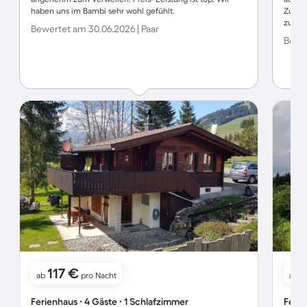
haben uns im Bambi sehr wohl gefühlt.
Zustan
zum S
Bewertet am 30.06.2026 | Paar
Bewer
117 €
ab
pro Nacht
ab
Ferienhaus ∙ 4 Gäste ∙ 1 Schlafzimmer
Ferie