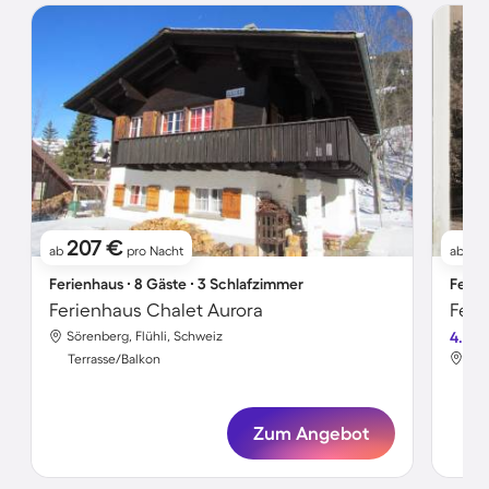
207 €
1
ab
pro Nacht
ab
Ferienhaus ∙ 8 Gäste ∙ 3 Schlafzimmer
Ferie
Ferienhaus Chalet Aurora
Feri
Sörenberg, Flühli, Schweiz
4.0
Sör
Terrasse/Balkon
Ter
Zum Angebot