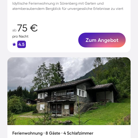
Idyllische Ferienwohnung in Sörenberg mit Garten und
atemberaubendem Bergblick für unvergessliche Erlebnisse zu viert
75 €
ab
pro Nacht
Zum Angebot
4.5
Ferienwohnung ∙ 8 Gäste ∙ 4 Schlafzimmer