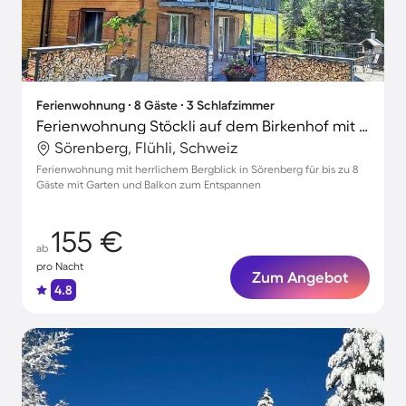
Ferienwohnung ∙ 8 Gäste ∙ 3 Schlafzimmer
Ferienwohnung Stöckli auf dem Birkenhof mit Zusatzzimmer
Sörenberg, Flühli, Schweiz
Ferienwohnung mit herrlichem Bergblick in Sörenberg für bis zu 8
Gäste mit Garten und Balkon zum Entspannen
155 €
ab
pro Nacht
Zum Angebot
4.8