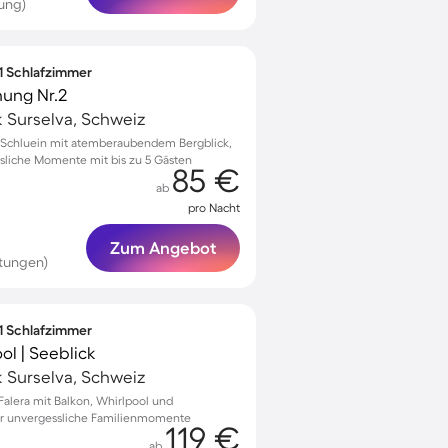
ung)
 1 Schlafzimmer
ung Nr.2
k Surselva, Schweiz
Schluein mit atemberaubendem Bergblick,
sliche Momente mit bis zu 5 Gästen
85 €
ab
pro Nacht
Zum Angebot
tungen)
 1 Schlafzimmer
l | Seeblick
k Surselva, Schweiz
alera mit Balkon, Whirlpool und
r unvergessliche Familienmomente
119 €
ab