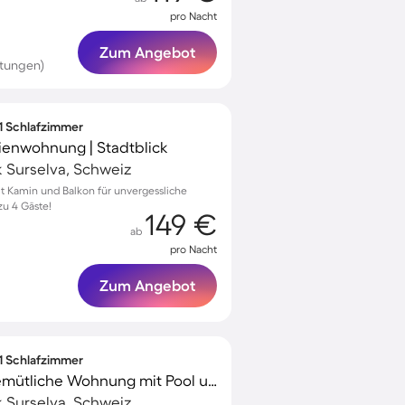
pro Nacht
Zum Angebot
rtungen)
 1 Schlafzimmer
rienwohnung | Stadtblick
k Surselva, Schweiz
 Kamin und Balkon für unvergessliche
zu 4 Gäste!
149 €
ab
pro Nacht
Zum Angebot
 1 Schlafzimmer
Familienorientierte gemütliche Wohnung mit Pool und Garten | Haustiere erlaubt
k Surselva, Schweiz