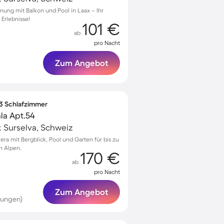
ung mit Balkon und Pool in Laax – Ihr
 Erlebnisse!
101 €
ab
pro Nacht
Zum Angebot
 3 Schlafzimmer
la Apt.54
k Surselva, Schweiz
era mit Bergblick, Pool und Garten für bis zu
n Alpen.
170 €
ab
pro Nacht
Zum Angebot
tungen)