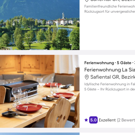
Familienfreundliche Ferienwohn
Rückzugsort für unvergessliche
Ferienwohnung ∙ 5 Gäste ∙
Ferienwohnung La Sia
Safiental GR, Bezir
Idyllische Ferienwohnung in Fal
5 Gäste – Ihr Rückzugsort in de
5.0
Exzellent
(2 Bewer