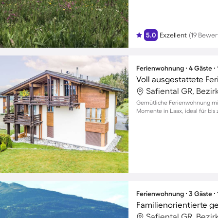
5.0
Exzellent
(19 Bewe
Ferienwohnung ∙ 4 Gäste ∙
Voll ausgestattete Fe
Safiental GR, Bezir
Gemütliche Ferienwohnung mit
Momente in Laax, ideal für bis 
Ferienwohnung ∙ 3 Gäste ∙
Safiental GR, Bezir