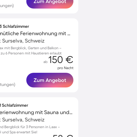
Zum Angebot
tungen)
 3 Schlafzimmer
Voll ausgestattete gemütliche Ferienwohnung mit Garten | Naturblick | Haustierfreundlich
k Surselva, Schweiz
ax mit Bergblick, Garten und Balkon –
zu 6 Personen mit Haustieren erlaubt
150 €
ab
pro Nacht
Zum Angebot
rtungen)
 1 Schlafzimmer
Familienfreundliche Ferienwohnung mit Sauna und beheiztem Pool | Seeblick
k Surselva, Schweiz
 Bergblick für 3 Personen in Laax –
 und Spa erwartet Sie!