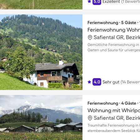
5.0
Exzellent
(1 Bewert
Ferienwohnung ∙ 5 Gäste ∙
Ferienwohnung Wohn
Safiental GR, Bezir
Gemütliche Ferienwohnung in 
Garten und Sauna für unverges
4.0
Sehr gut
(14 Bewer
Ferienwohnung ∙ 4 Gäste ∙
Wohnung mit Whirlpoo
Safiental GR, Bezir
Traumhafte Ferienwohnung in F
atemberaubendem Seeblick fü