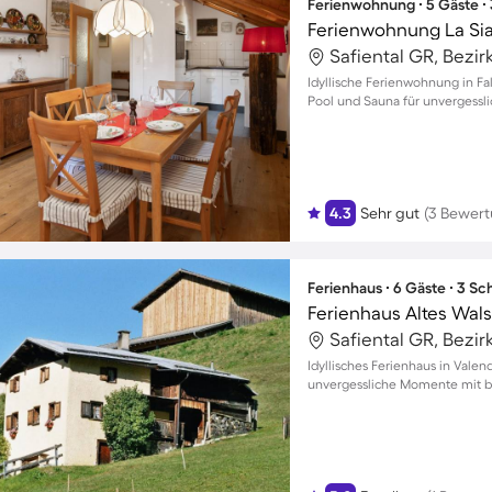
Ferienwohnung ∙ 5 Gäste ∙
Ferienwohnung La Sia
Safiental GR, Bezir
Idyllische Ferienwohnung in Fa
Pool und Sauna für unvergessli
4.3
Sehr gut
(3 Bewer
Ferienhaus ∙ 6 Gäste ∙ 3 S
Ferienhaus Altes Wal
Safiental GR, Bezir
Idyllisches Ferienhaus in Valen
unvergessliche Momente mit bi