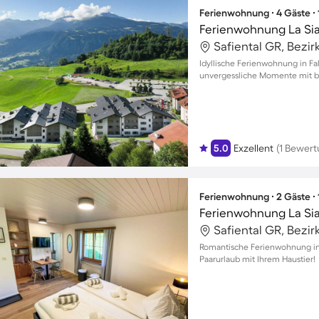
Ferienwohnung ∙ 4 Gäste ∙
Ferienwohnung La Sia
Safiental GR, Bezir
Idyllische Ferienwohnung in Fal
unvergessliche Momente mit bi
5.0
Exzellent
(1 Bewert
Ferienwohnung ∙ 2 Gäste ∙
Ferienwohnung La Sia
Safiental GR, Bezir
Romantische Ferienwohnung in 
Paarurlaub mit Ihrem Haustier!