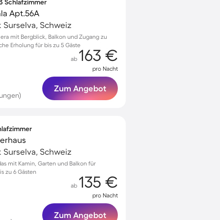
 3 Schlafzimmer
la Apt.56A
k Surselva, Schweiz
lera mit Bergblick, Balkon und Zugang zu
che Erholung für bis zu 5 Gäste
163 €
ab
pro Nacht
Zum Angebot
tungen)
chlafzimmer
serhaus
k Surselva, Schweiz
das mit Kamin, Garten und Balkon für
s zu 6 Gästen
135 €
ab
pro Nacht
Zum Angebot