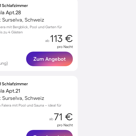
 1 Schlafzimmer
la Apt.28
k Surselva, Schweiz
era mit Bergblick, Pool und Garten für
s zu 4 Gästen
113 €
ab
pro Nacht
Zum Angebot
ung)
 1 Schlafzimmer
la Apt.21
k Surselva, Schweiz
Falera mit Pool und Sauna – ideal für
71 €
ab
pro Nacht