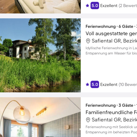
5.0
Exzellent
(2 Bewer
Ferienwohnung ∙ 6 Gäste ∙
Safiental GR, Bezir
Idyllische Ferienwohnung in La
Entspannung am Wasser für bis 
5.0
Exzellent
(10 Bewe
Ferienwohnung ∙ 3 Gäste ∙
Safiental GR, Bezir
Ferienwohnung mit Seeblick und
Entspannung im beheizten Pool