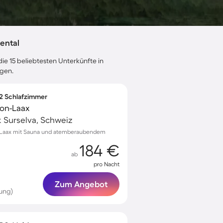
ental
ie 15 beliebtesten Unterkünfte in
ngen.
 2 Schlafzimmer
on-Laax
k Surselva, Schweiz
 Laax mit Sauna und atemberaubendem
184 €
ab
pro Nacht
Zum Angebot
ung)