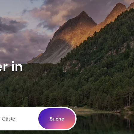
r in
Gäste
Suche