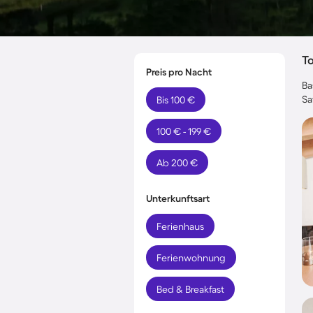
T
Preis pro Nacht
Ba
Sa
Bis 100 €
100 € - 199 €
Ab 200 €
Unterkunftsart
Ferienhaus
Ferienwohnung
Bed & Breakfast