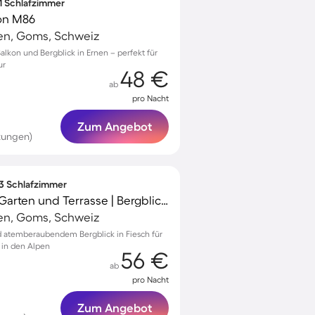
 1 Schlafzimmer
on M86
en, Goms, Schweiz
alkon und Bergblick in Ernen – perfekt für
ur
48 €
ab
pro Nacht
Zum Angebot
tungen)
 3 Schlafzimmer
Tolles Apartment mit Garten und Terrasse | Bergblick | Nah am Skifahren
en, Goms, Schweiz
 atemberaubendem Bergblick in Fiesch für
t in den Alpen
56 €
ab
pro Nacht
Zum Angebot