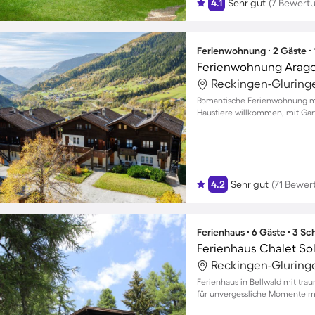
4.1
Sehr gut
(7 Bewert
Ferienwohnung ∙ 2 Gäste ∙
Ferienwohnung Arag
Reckingen-Gluring
Romantische Ferienwohnung mit
Haustiere willkommen, mit Gar
4.2
Sehr gut
(71 Bewer
Ferienhaus ∙ 6 Gäste ∙ 3 S
Ferienhaus Chalet Sol
Reckingen-Gluring
Ferienhaus in Bellwald mit tr
für unvergessliche Momente mi