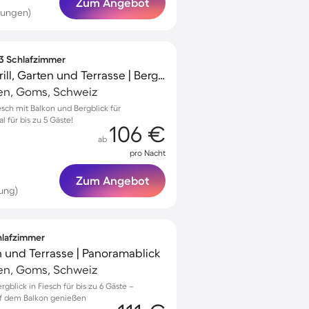
Zum Angebot
tungen)
 3 Schlafzimmer
Ferienwohnung mit Grill, Garten und Terrasse | Bergblick
en, Goms, Schweiz
esch mit Balkon und Bergblick für
 für bis zu 5 Gäste!
106 €
ab
pro Nacht
Zum Angebot
ung)
chlafzimmer
n und Terrasse | Panoramablick
en, Goms, Schweiz
blick in Fiesch für bis zu 6 Gäste –
f dem Balkon genießen