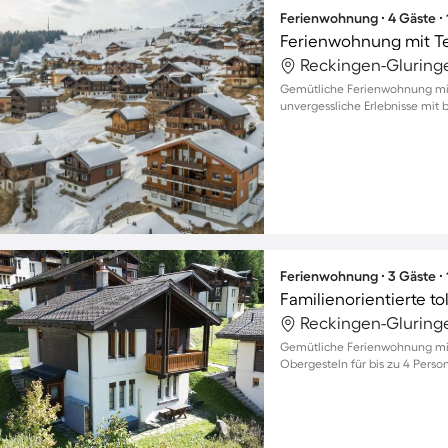
Ferienwohnung ∙ 4 Gäste ∙
Ferienwohnung mit Ter
Reckingen-Gluring
Gemütliche Ferienwohnung mit
unvergessliche Erlebnisse mit b
Ferienwohnung ∙ 3 Gäste ∙
Familienorientierte t
Reckingen-Gluring
Gemütliche Ferienwohnung mi
Obergesteln für bis zu 4 Pers