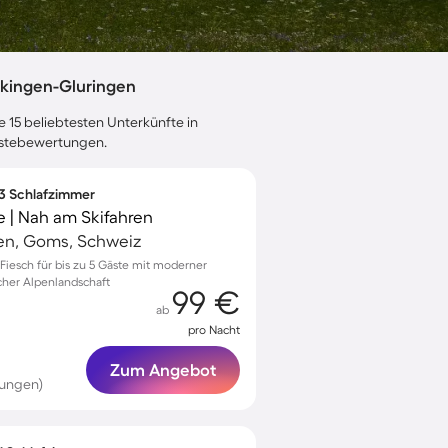
ckingen-Gluringen
e 15 beliebtesten Unterkünfte in
Gästebewertungen.
 3 Schlafzimmer
 | Nah am Skifahren
en, Goms, Schweiz
iesch für bis zu 5 Gäste mit moderner
cher Alpenlandschaft
99 €
ab
pro Nacht
Zum Angebot
tungen)