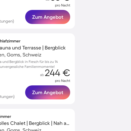
pro Nacht
Zum Angebot
tungen)
Schlafzimmer
Sauna und Terrasse | Bergblick
en, Goms, Schweiz
 und Bergblick in Fiesch für bis zu 14
r unvergessliche Familienmomente!
244 €
ab
pro Nacht
Zum Angebot
rtungen)
fzimmer
Familienorientiertes tolles Chalet | Bergblick | Nah am Skifahren
en, Goms, Schweiz