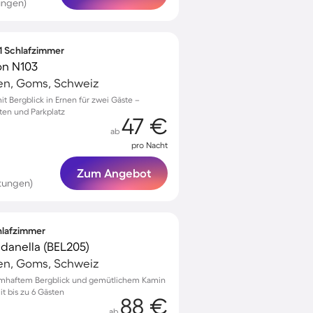
ungen)
 1 Schlafzimmer
on N103
en, Goms, Schweiz
 Bergblick in Ernen für zwei Gäste –
ten und Parkplatz
47 €
ab
pro Nacht
Zum Angebot
tungen)
chlafzimmer
danella (BEL205)
en, Goms, Schweiz
aumhaftem Bergblick und gemütlichem Kamin
t bis zu 6 Gästen
88 €
ab