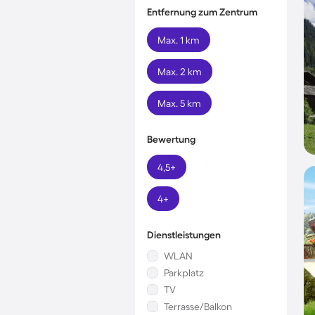
Entfernung zum Zentrum
Max. 1 km
Max. 2 km
Max. 5 km
Bewertung
4,5+
4+
Dienstleistungen
WLAN
Parkplatz
TV
Terrasse/Balkon