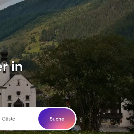
r in
Gäste
Suche