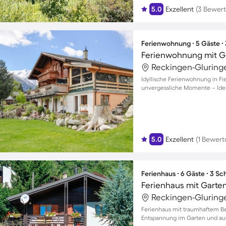
5.0
Exzellent
(3 Bewer
Ferienwohnung ∙ 5 Gäste ∙
Reckingen-Gluring
Idyllische Ferienwohnung in Fi
unvergessliche Momente – Ideal
5.0
Exzellent
(1 Bewert
Ferienhaus ∙ 6 Gäste ∙ 3 S
Ferienhaus mit Garte
Reckingen-Gluring
Ferienhaus mit traumhaftem Berg
Entspannung im Garten und au