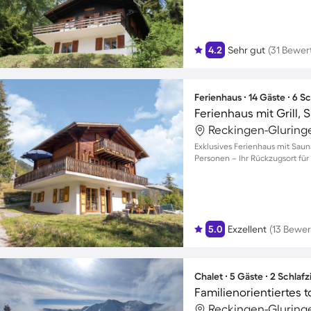
4.2
Sehr gut
(31 Bewer
Ferienhaus ∙ 14 Gäste ∙ 6 
Ferienhaus mit Grill, 
Reckingen-Gluring
Exklusives Ferienhaus mit Sauna
Personen – Ihr Rückzugsort fü
5.0
Exzellent
(13 Bewe
Chalet ∙ 5 Gäste ∙ 2 Schla
Reckingen-Gluring