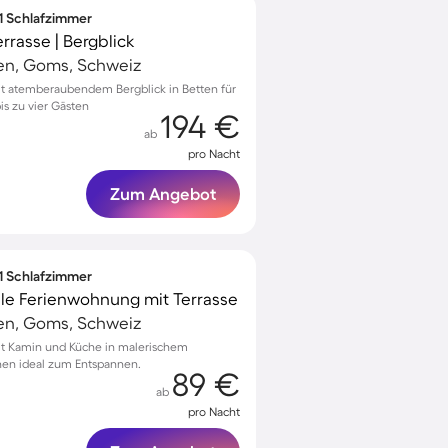
 1 Schlafzimmer
rasse | Bergblick
en, Goms, Schweiz
 atemberaubendem Bergblick in Betten für
is zu vier Gästen
194 €
ab
pro Nacht
Zum Angebot
 1 Schlafzimmer
olle Ferienwohnung mit Terrasse
en, Goms, Schweiz
t Kamin und Küche in malerischem
onen ideal zum Entspannen.
89 €
ab
pro Nacht