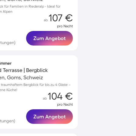
 für Familien in Riederalp - Ideal für
n Alpen
107 €
ab
pro Nacht
Zum Angebot
rtungen)
fzimmer
 Terrasse | Bergblick
en, Goms, Schweiz
 traumhaftem Bergblick für bis zu 4 Gäste –
ene Küche!
104 €
ab
pro Nacht
Zum Angebot
rtungen)