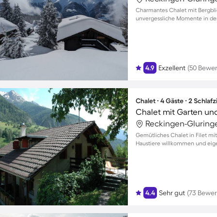
Charmantes Chalet mit Bergblick
unvergessliche Momente in de
4.9
Exzellent
(50 Bewe
Chalet ∙ 4 Gäste ∙ 2 Schla
Chalet mit Garten und
Reckingen-Gluring
Gemütliches Chalet in Filet mit
Haustiere willkommen und eig
4.4
Sehr gut
(73 Bewe