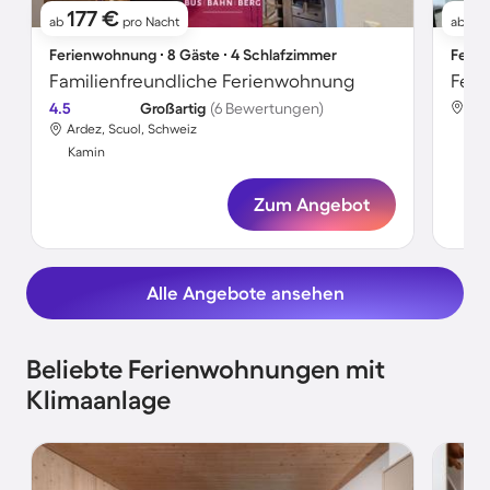
177 €
1
ab
pro Nacht
ab
Ferienwohnung ∙ 8 Gäste ∙ 4 Schlafzimmer
Ferie
Familienfreundliche Ferienwohnung
Feri
4.5
Großartig
(6 Bewertungen)
Ard
Ardez, Scuol, Schweiz
Ka
Kamin
Zum Angebot
Alle Angebote ansehen
Beliebte Ferienwohnungen mit
Klimaanlage