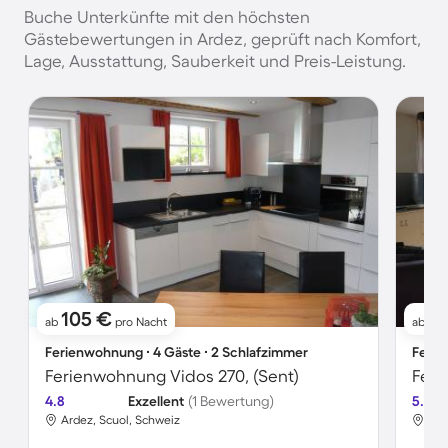
Buche Unterkünfte mit den höchsten
Gästebewertungen in Ardez, geprüft nach Komfort,
Lage, Ausstattung, Sauberkeit und Preis-Leistung.
105 €
76
ab
pro Nacht
ab
Ferienwohnung ∙ 4 Gäste ∙ 2 Schlafzimmer
Ferie
Ferienwohnung Vidos 270, (Sent)
Feri
4.8
Exzellent
(1 Bewertung)
5.0
Ardez, Scuol, Schweiz
Ard