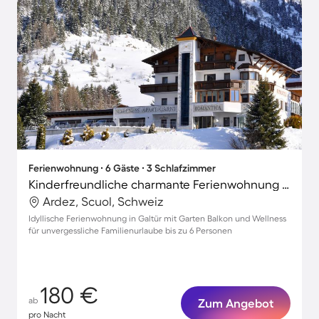
Ferienwohnung ∙ 6 Gäste ∙ 3 Schlafzimmer
Kinderfreundliche charmante Ferienwohnung mit Terrasse, Grill und Sauna | Ideal für Homeoffice
Ardez, Scuol, Schweiz
Idyllische Ferienwohnung in Galtür mit Garten Balkon und Wellness
für unvergessliche Familienurlaube bis zu 6 Personen
180 €
ab
Zum Angebot
pro Nacht