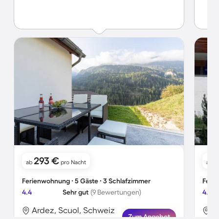
293 €
ab
pro Nacht
ab
Ferienwohnung ∙ 5 Gäste ∙ 3 Schlafzimmer
Ferie
4.4
Sehr gut
(9 Bewertungen)
4.5
Ardez, Scuol, Schweiz
A
Zum Angebot