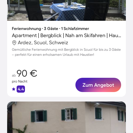
Ferienwohnung ∙ 3 Gäste ∙ 1 Schlafzimmer
Apartment | Bergblick | Nah am Skifahren | Haustiere erlaubt
Ardez, Scuol, Schweiz
Gemütliche Ferienwohnung mit Bergblick in Scuol für bis zu 3 Gäste
– perfekt für einen erholsamen Urlaub mit Haustier!
90 €
ab
pro Nacht
Zum Angebot
4.4