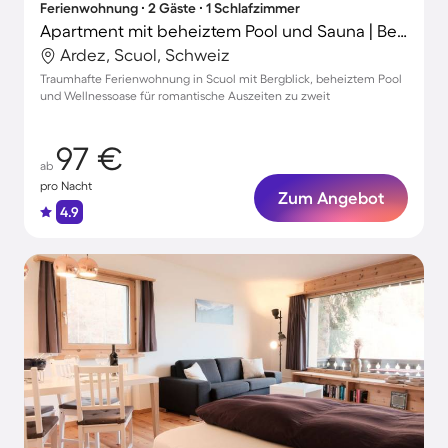
Ferienwohnung ∙ 2 Gäste ∙ 1 Schlafzimmer
Apartment mit beheiztem Pool und Sauna | Bergblick
Ardez, Scuol, Schweiz
Traumhafte Ferienwohnung in Scuol mit Bergblick, beheiztem Pool
und Wellnessoase für romantische Auszeiten zu zweit
97 €
ab
pro Nacht
Zum Angebot
4.9