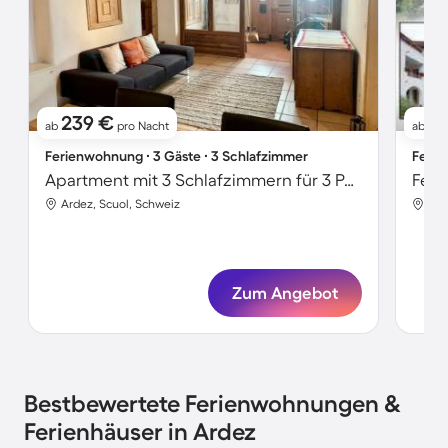
239 €
9
ab
pro Nacht
ab
Ferienwohnung ∙ 3 Gäste ∙ 3 Schlafzimmer
Ferie
Apartment mit 3 Schlafzimmern für 3 Personen
Feri
Ardez, Scuol, Schweiz
Ard
Zum Angebot
Bestbewertete Ferienwohnungen &
Ferienhäuser in Ardez