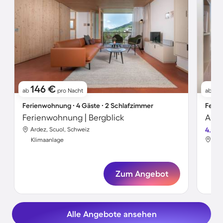
146 €
1
ab
pro Nacht
ab
Ferienwohnung ∙ 4 Gäste ∙ 2 Schlafzimmer
Ferie
Ferienwohnung | Bergblick
Apar
Ardez, Scuol, Schweiz
4.7
Ard
Klimaanlage
Kli
Zum Angebot
Alle Angebote ansehen