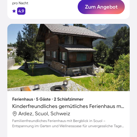
pro Nacht
Zum Angebot
4.9
Ferienhaus ∙ 5 Gäste ∙ 2 Schlafzimmer
Kinderfreundliches gemütliches Ferienhaus mit Terrasse, Grill und Garten | Bergblick | Skifahren in der Nähe | Ideal für Homeoffice | Haustiere erlaubt
Ardez, Scuol, Schweiz
Familienfreundliches Ferienhaus mit Bergblick in Scuol –
Entspannung im Garten und Wellnessoase für unvergessliche Tage
mit Haustieren