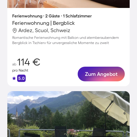
Ferienwohnung ∙ 2 Gäste ∙ 1 Schlafzimmer
Ferienwohnung | Bergblick
Ardez, Scuol, Schweiz
Romantische Ferienwohnung mit Balkon und atemberaubendem
Bergblick in Tschierv für unvergessliche Momente zu zweit
114 €
ab
pro Nacht
Zum Angebot
5.0