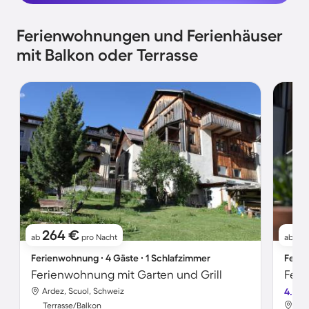
Ferienwohnungen und Ferienhäuser
mit Balkon oder Terrasse
264 €
8
ab
pro Nacht
ab
Ferienwohnung ∙ 4 Gäste ∙ 1 Schlafzimmer
Ferie
Ferienwohnung mit Garten und Grill
Feri
Ardez, Scuol, Schweiz
4.3
Ard
Terrasse/Balkon