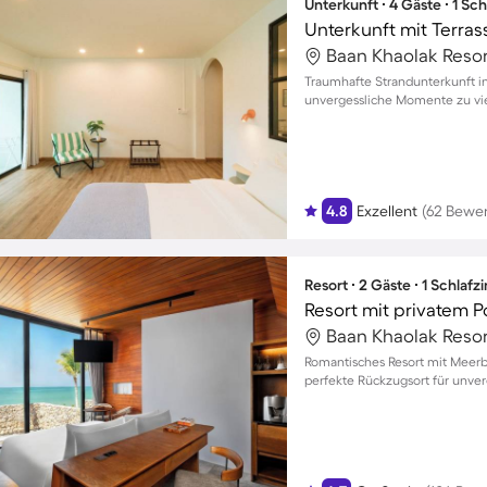
Unterkunft ∙ 4 Gäste ∙ 1 Sc
Unterkunft mit Terras
Baan Khaolak Resor
Traumhafte Strandunterkunft i
unvergessliche Momente zu vi
4.8
Exzellent
(62 Bewe
Resort ∙ 2 Gäste ∙ 1 Schlaf
Baan Khaolak Resor
Romantisches Resort mit Meerb
perfekte Rückzugsort für unv