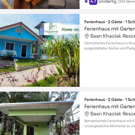
4.7
Großartig
(104 Bew
Ferienhaus ∙ 2 Gäste ∙ 1 Sc
Ferienhaus mit Garte
Baan Khaolak Resor
Gemütliches Ferienhaus in Khue
ausgestatteter Küche und Park
Ferienhaus ∙ 2 Gäste ∙ 1 Sc
Ferienhaus mit Garte
Baan Khaolak Resor
Romantisches Ferienhaus mit K
unvergessliche Momente zu zw