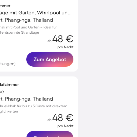
zimmer
Gemütliche Ferienanlage mit Garten, Whirlpool und Grill | Gartenblick
t, Phang-nga, Thailand
ak mit Pool und Garten – Ideal für
d entspannte Strandtage
48 €
ab
pro Nacht
Zum Angebot
rtungen)
hlafzimmer
se
t, Phang-nga, Thailand
Khuekkhak für bis zu 3 Gäste mit direktem
lichkeiten
48 €
ab
pro Nacht