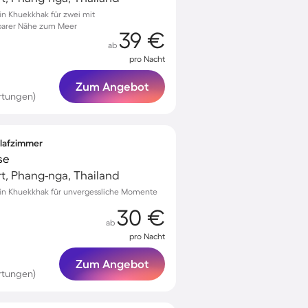
in Khuekkhak für zwei mit
lbarer Nähe zum Meer
39 €
ab
pro Nacht
Zum Angebot
rtungen)
hlafzimmer
se
t, Phang-nga, Thailand
 in Khuekkhak für unvergessliche Momente
30 €
ab
pro Nacht
Zum Angebot
rtungen)