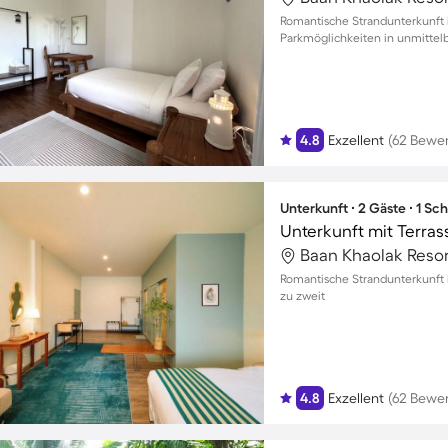
Romantische Strandunterkunft 
Parkmöglichkeiten in unmitte
4.8
Exzellent
(62 Bewe
Unterkunft ∙ 2 Gäste ∙ 1 Sc
Unterkunft mit Terras
Baan Khaolak Resor
Romantische Strandunterkunft
zu zweit
4.8
Exzellent
(62 Bewe