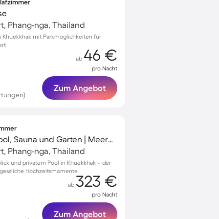
hlafzimmer
se
t, Phang-nga, Thailand
n Khuekkhak mit Parkmöglichkeiten für
ert
46 €
ab
pro Nacht
Zum Angebot
rtungen)
zimmer
Resort mit privatem Pool, Sauna und Garten | Meerblick | Neben dem Strand
t, Phang-nga, Thailand
lick und privatem Pool in Khuekkhak – der
ergessliche Hochzeitsmomente
323 €
ab
pro Nacht
Zum Angebot