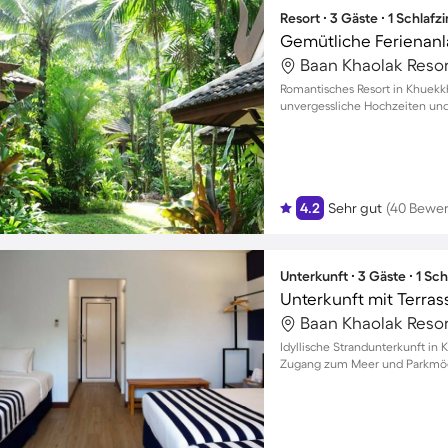
Resort ∙ 3 Gäste ∙ 1 Schlaf
Baan Khaolak Resor
Romantisches Resort in Khuekkh
unvergessliche Hochzeiten un
4.2
Sehr gut
(40 Bewe
Unterkunft ∙ 3 Gäste ∙ 1 Sc
Unterkunft mit Terras
Baan Khaolak Resor
Idyllische Strandunterkunft in 
Zugang zum Meer und Parkmög