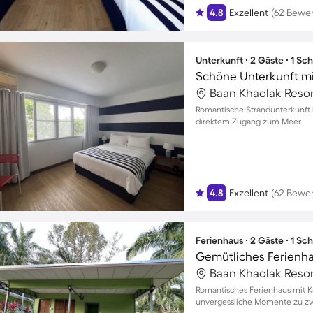
4.8
Exzellent
(62 Bewe
Unterkunft ∙ 2 Gäste ∙ 1 Sc
Schöne Unterkunft mi
Baan Khaolak Resor
Romantische Strandunterkunft 
direktem Zugang zum Meer
4.8
Exzellent
(62 Bewe
Ferienhaus ∙ 2 Gäste ∙ 1 Sc
Gemütliches Ferienha
Baan Khaolak Resor
Romantisches Ferienhaus mit K
unvergessliche Momente zu zw