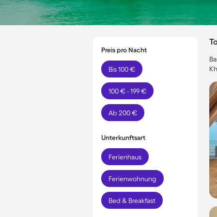
T
Preis pro Nacht
Ba
Kh
Bis 100 €
100 € - 199 €
Ab 200 €
Unterkunftsart
Ferienhaus
Ferienwohnung
Bed & Breakfast