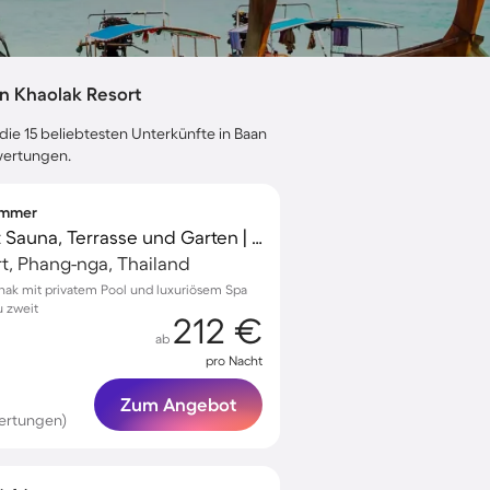
n Khaolak Resort
die 15 beliebtesten Unterkünfte in Baan
ewertungen.
zimmer
Tolle Ferienanlage mit Sauna, Terrasse und Garten | Gartenblick | Nah am Strand
t, Phang-nga, Thailand
hak mit privatem Pool und luxuriösem Spa
u zweit
212 €
ab
pro Nacht
Zum Angebot
ertungen)