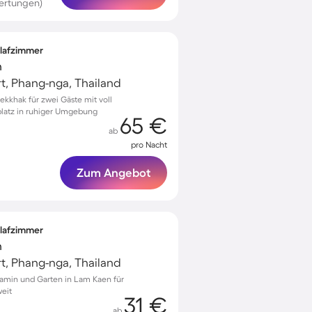
ertungen)
hlafzimmer
n
t, Phang-nga, Thailand
kkhak für zwei Gäste mit voll
platz in ruhiger Umgebung
65 €
ab
pro Nacht
Zum Angebot
hlafzimmer
n
t, Phang-nga, Thailand
amin und Garten in Lam Kaen für
eit
31 €
ab