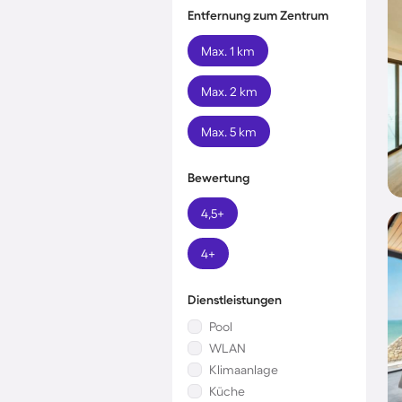
Entfernung zum Zentrum
Max. 1 km
Max. 2 km
Max. 5 km
Bewertung
4,5+
4+
Dienstleistungen
Pool
WLAN
Klimaanlage
Küche