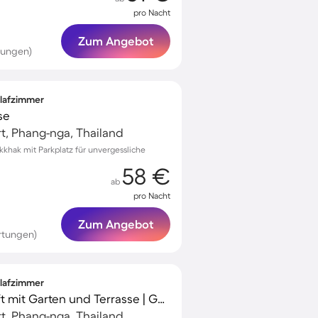
pro Nacht
Zum Angebot
tungen)
hlafzimmer
se
t, Phang-nga, Thailand
khak mit Parkplatz für unvergessliche
58 €
ab
pro Nacht
Zum Angebot
rtungen)
hlafzimmer
Charmante Unterkunft mit Garten und Terrasse | Gartenblick
t, Phang-nga, Thailand