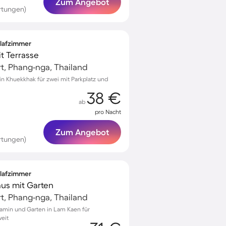
Zum Angebot
rtungen)
hlafzimmer
t Terrasse
t, Phang-nga, Thailand
in Khuekkhak für zwei mit Parkplatz und
38 €
ab
pro Nacht
Zum Angebot
rtungen)
hlafzimmer
us mit Garten
t, Phang-nga, Thailand
amin und Garten in Lam Kaen für
eit