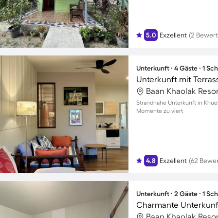
5.0
Exzellent
(2 Bewer
Unterkunft ∙ 4 Gäste ∙ 1 Sc
Unterkunft mit Terras
Baan Khaolak Resor
Strandnahe Unterkunft in Khuek
Momente zu viert
4.8
Exzellent
(62 Bewe
Unterkunft ∙ 2 Gäste ∙ 1 Sc
Baan Khaolak Resor