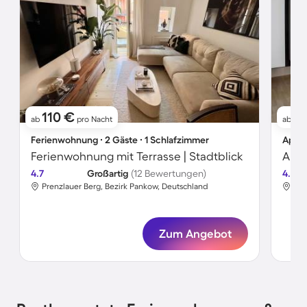
110 €
1
ab
pro Nacht
ab
Ferienwohnung ∙ 2 Gäste ∙ 1 Schlafzimmer
Apart
Ferienwohnung mit Terrasse | Stadtblick
Apar
4.7
Großartig
(12 Bewertungen)
4.6
Prenzlauer Berg, Bezirk Pankow, Deutschland
Pre
Zum Angebot