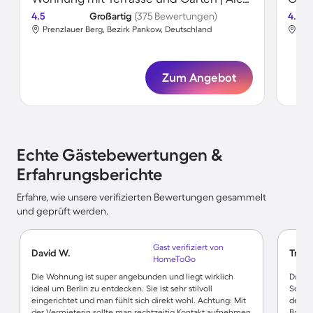
4.5
Großartig
(375 Bewertungen)
4.5
Prenzlauer Berg, Bezirk Pankow, Deutschland
Pre
Zum Angebot
Echte Gästebewertungen &
Erfahrungsberichte
Erfahre, wie unsere verifizierten Bewertungen gesammelt
und geprüft werden.
Gast verifiziert von
David W.
Traud
HomeToGo
Die Wohnung ist super angebunden und liegt wirklich
Das Z
ideal um Berlin zu entdecken. Sie ist sehr stilvoll
Schran
eingerichtet und man fühlt sich direkt wohl. Achtung: Mit
der S
der Vermieterin sollte man rechtzeitig Kontakt aufnehmen
Bad w