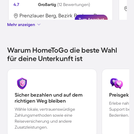
4.7
Großartig
(12 Bewertungen)
Prenzlauer Berg, Bezirk Pankow, Deutschland
Zum Angebot
Mehr anzeigen
Warum HomeToGo die beste Wahl
für deine Unterkunft ist
Sicher bezahlen und auf dem
Preisgekr
richtigen Weg bleiben
Erlebe nahtl
Wähle lokale, vertrauenswürdige
Support bei 
Zahlungsmethoden sowie eine
Bedenken.
Reiseversicherung und andere
Zusatzleistungen.