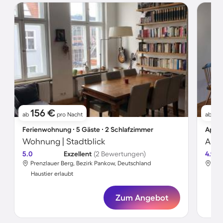
156 €
11
ab
pro Nacht
ab
Ferienwohnung ∙ 5 Gäste ∙ 2 Schlafzimmer
Apart
Wohnung | Stadtblick
Apar
5.0
Exzellent
(2 Bewertungen)
4.9
Prenzlauer Berg, Bezirk Pankow, Deutschland
Pre
Haustier erlaubt
Hau
Zum Angebot