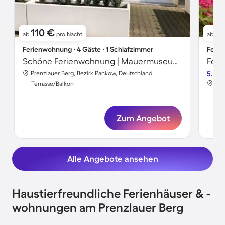
110 €
1
ab
pro Nacht
ab
Ferienwohnung ∙ 4 Gäste ∙ 1 Schlafzimmer
Ferie
Schöne Ferienwohnung | Mauermuseum-Nähe
Prenzlauer Berg, Bezirk Pankow, Deutschland
5.0
Pre
Terrasse/Balkon
Ter
Zum Angebot
Alle Angebote ansehen
Haustierfreundliche Ferienhäuser & -
wohnungen am Prenzlauer Berg