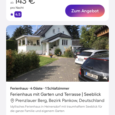
143 €
ab
pro Nacht
Zum Angebot
4.5
Ferienhaus ∙ 4 Gäste ∙ 1 Schlafzimmer
Ferienhaus mit Garten und Terrasse | Seeblick
Prenzlauer Berg, Bezirk Pankow, Deutschland
Idyllisches Ferienhaus in Heinersdorf mit traumhaftem Seeblick für
die ganze Familie und eigenem Garten