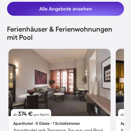
Alle Angebote ansehen
Ferienhäuser & Ferienwohnungen
mit Pool
374 €
31
ab
pro Nacht
ab
Aparthotel ∙ 5 Gäste ∙ 1 Schlafzimmer
Apart
Aparthotel mit Terrasse, Sauna und Pool | Gendarmenmarkt in der Nähe | Perfekt für die Arbeit von Zuhause