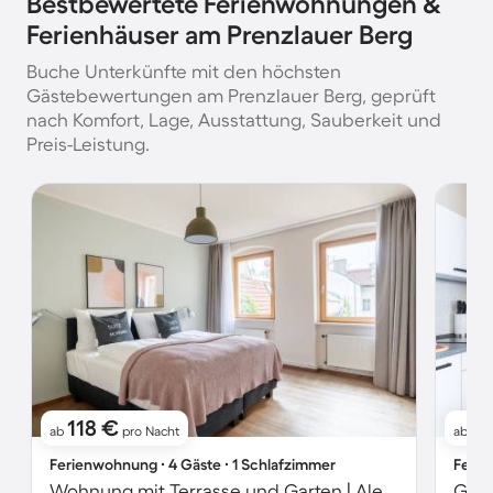
Bestbewertete Ferienwohnungen &
Ferienhäuser am Prenzlauer Berg
Buche Unterkünfte mit den höchsten
Gästebewertungen am Prenzlauer Berg, geprüft
nach Komfort, Lage, Ausstattung, Sauberkeit und
Preis-Leistung.
118 €
11
ab
pro Nacht
ab
Ferienwohnung ∙ 4 Gäste ∙ 1 Schlafzimmer
Ferie
Wohnung mit Terrasse und Garten | Alexanderplatz-Nähe | Perfekt für die Arbeit von Zuhause