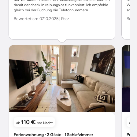
damit der check in reibungslos funktioniert. Ich empfehle
Wohnun
gleich bei der Buchung die Telefonnummern
schon 
auzutauschen. Sehr zu empfehlen. - Gerne wieder!
Anbind
Bewertet am 07.10.2025 | Paar
Bewe
Wohnun
Insge
dort.
110 €
ab
pro Nacht
ab
Ferienwohnung ∙ 2 Gäste ∙ 1 Schlafzimmer
Priva