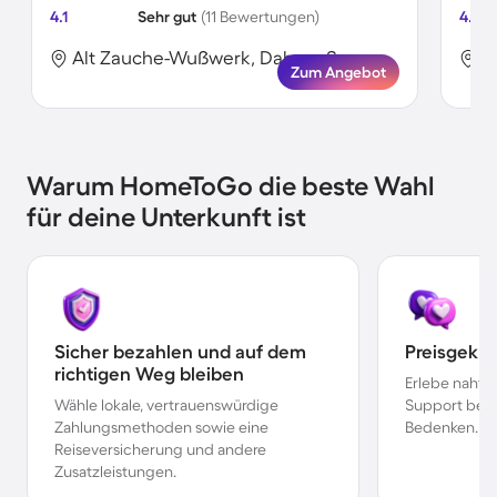
4.1
Sehr gut
(11 Bewertungen)
4.7
Alt Zauche-Wußwerk, Dahme-Spreewald, Deutschland
Zum Angebot
Warum HomeToGo die beste Wahl
für deine Unterkunft ist
Sicher bezahlen und auf dem
Preisgekr
richtigen Weg bleiben
Erlebe nahtl
Wähle lokale, vertrauenswürdige
Support bei 
Zahlungsmethoden sowie eine
Bedenken.
Reiseversicherung und andere
Zusatzleistungen.