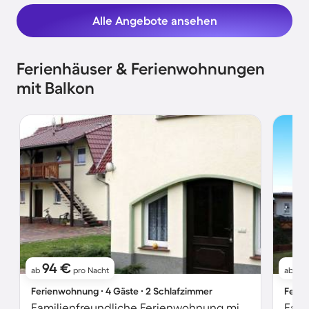
Alle Angebote ansehen
Ferienhäuser & Ferienwohnungen
mit Balkon
94 €
5
ab
pro Nacht
ab
Ferienwohnung ∙ 4 Gäste ∙ 2 Schlafzimmer
Ferie
Familienfreundliche Ferienwohnung mit Garten und Terrasse