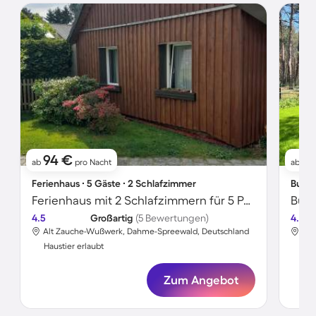
94 €
9
ab
pro Nacht
ab
Ferienhaus ∙ 5 Gäste ∙ 2 Schlafzimmer
Bunga
Ferienhaus mit 2 Schlafzimmern für 5 Personen
4.5
Großartig
(5 Bewertungen)
4.6
Alt Zauche-Wußwerk, Dahme-Spreewald, Deutschland
Alt
Haustier erlaubt
Hau
Zum Angebot