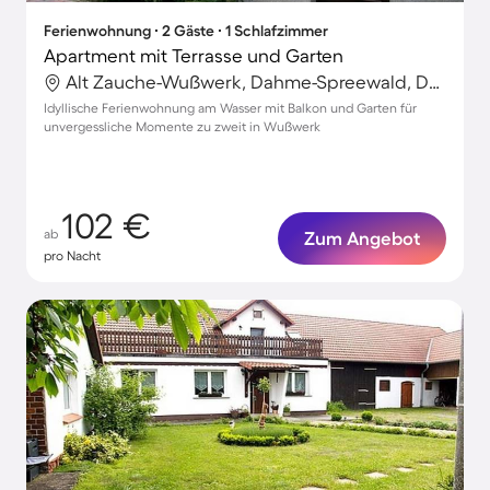
Ferienwohnung ∙ 2 Gäste ∙ 1 Schlafzimmer
Apartment mit Terrasse und Garten
Alt Zauche-Wußwerk, Dahme-Spreewald, Deutschland
Idyllische Ferienwohnung am Wasser mit Balkon und Garten für
unvergessliche Momente zu zweit in Wußwerk
102 €
ab
Zum Angebot
pro Nacht