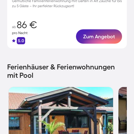
Gemütliche Familienferienwohnung mit Garten in Alt Zauche für bis
zu 5 Gäste – Ihr perfekter Rückzugsort!
86 €
ab
pro Nacht
Zum Angebot
5.0
Ferienhäuser & Ferienwohnungen
mit Pool