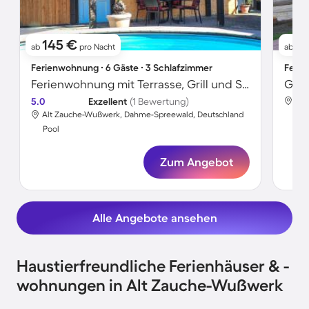
145 €
17
ab
pro Nacht
ab
Ferienwohnung ∙ 6 Gäste ∙ 3 Schlafzimmer
Ferie
Ferienwohnung mit Terrasse, Grill und Sauna
5.0
Exzellent
(1 Bewertung)
Alt
Alt Zauche-Wußwerk, Dahme-Spreewald, Deutschland
Poo
Pool
Zum Angebot
Alle Angebote ansehen
Haustierfreundliche Ferienhäuser & -
wohnungen in Alt Zauche-Wußwerk