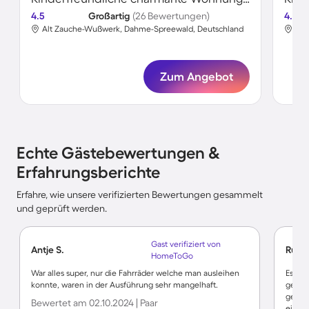
4.5
Großartig
(26 Bewertungen)
4.5
Alt Zauche-Wußwerk, Dahme-Spreewald, Deutschland
Alt
Zum Angebot
Echte Gästebewertungen &
Erfahrungsberichte
Erfahre, wie unsere verifizierten Bewertungen gesammelt
und geprüft werden.
Gast verifiziert von
Antje S.
Rüdi
HomeToGo
War alles super, nur die Fahrräder welche man ausleihen
Es hat
konnte, waren in der Ausführung sehr mangelhaft.
gefühl
gepfl
Bewertet am 02.10.2024 | Paar
einge