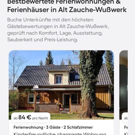
Bestbewertete Ferienwohnungen &
Ferienhäuser in Alt Zauche-Wußwerk
Buche Unterkünfte mit den höchsten
Gästebewertungen in Alt Zauche-Wußwerk,
geprüft nach Komfort, Lage, Ausstattung,
Sauberkeit und Preis-Leistung.
84 €
9
ab
pro Nacht
ab
Ferienwohnung ∙ 3 Gäste ∙ 2 Schlafzimmer
Ferie
Kinderfreundliche charmante Wohnung mit Terrasse, Grill und Garten