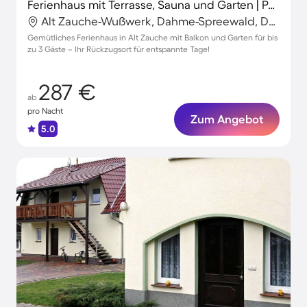
Ferienhaus mit Terrasse, Sauna und Garten | Perfekt für die Arbeit von Zuhause
Alt Zauche-Wußwerk, Dahme-Spreewald, Deutschland
Gemütliches Ferienhaus in Alt Zauche mit Balkon und Garten für bis
zu 3 Gäste – Ihr Rückzugsort für entspannte Tage!
287 €
ab
pro Nacht
Zum Angebot
5.0