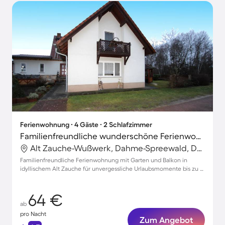
Ferienwohnung ∙ 4 Gäste ∙ 2 Schlafzimmer
Familienfreundliche wunderschöne Ferienwohnung mit Terrasse, Grill und Garten
Alt Zauche-Wußwerk, Dahme-Spreewald, Deutschland
Familienfreundliche Ferienwohnung mit Garten und Balkon in
idyllischem Alt Zauche für unvergessliche Urlaubsmomente bis zu 4
Personen
64 €
ab
pro Nacht
Zum Angebot