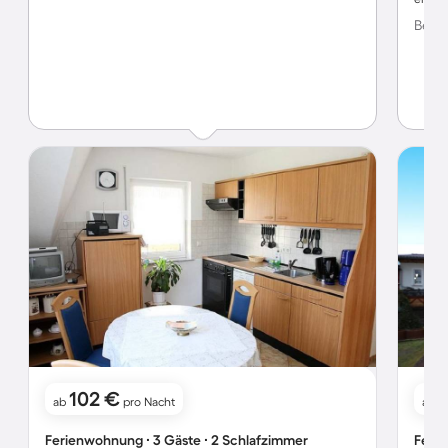
Bewer
102 €
ab
pro Nacht
ab
Ferienwohnung ∙ 3 Gäste ∙ 2 Schlafzimmer
Ferie