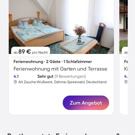
89 €
8
ab
pro Nacht
ab
Ferienwohnung ∙ 2 Gäste ∙ 1 Schlafzimmer
Ferie
Ferienwohnung mit Garten und Terrasse
4.1
Sehr gut
(9 Bewertungen)
4.0
Alt Zauche-Wußwerk, Dahme-Spreewald, Deutschland
Alt
Zum Angebot