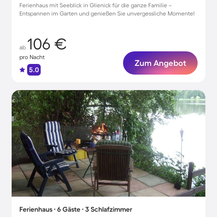
Ferienhaus mit Seeblick in Glienick für die ganze Familie –
Entspannen im Garten und genießen Sie unvergessliche Momente!
106 €
ab
pro Nacht
Zum Angebot
5.0
Ferienhaus ∙ 6 Gäste ∙ 3 Schlafzimmer