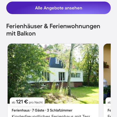
Alle Angebote ansehen
Ferienhäuser & Ferienwohnungen
mit Balkon
121 €
1
ab
pro Nacht
ab
Ferienhaus ∙ 7 Gäste ∙ 3 Schlafzimmer
Ferie
Kinderfreundliches Ferienhaus mit Terrasse, Garten und Grill | Flussblick | Haustiere sind willkommen