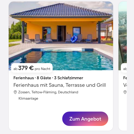
379 €
1
ab
pro Nacht
ab
Ferienhaus ∙ 8 Gäste ∙ 3 Schlafzimmer
Ferie
Ferienhaus mit Sauna, Terrasse und Grill
Zossen, Teltow-Fläming, Deutschland
Zos
Klimaanlage
Kli
Zum Angebot