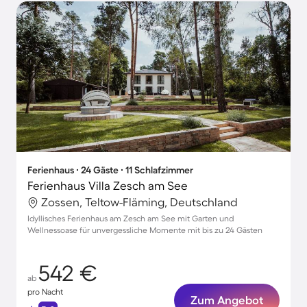
Ferienhaus ∙ 24 Gäste ∙ 11 Schlafzimmer
Ferienhaus Villa Zesch am See
Zossen, Teltow-Fläming, Deutschland
Idyllisches Ferienhaus am Zesch am See mit Garten und
Wellnessoase für unvergessliche Momente mit bis zu 24 Gästen
542 €
ab
pro Nacht
Zum Angebot