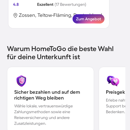
4.8
Exzellent
(17 Bewertungen)
Zossen, Teltow-Fläming, Deutschland
Zum Angebot
Warum HomeToGo die beste Wahl
für deine Unterkunft ist
Sicher bezahlen und auf dem
Preisgekr
richtigen Weg bleiben
Erlebe nahtl
Wähle lokale, vertrauenswürdige
Support bei 
Zahlungsmethoden sowie eine
Bedenken.
Reiseversicherung und andere
Zusatzleistungen.