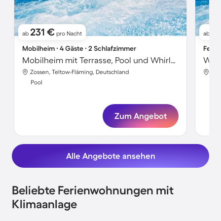
231 €
2
ab
pro Nacht
ab
Mobilheim ∙ 4 Gäste ∙ 2 Schlafzimmer
Ferie
Mobilheim mit Terrasse, Pool und Whirlpool
Wohn
Zossen, Teltow-Fläming, Deutschland
Zos
Pool
Poo
Zum Angebot
Alle Angebote ansehen
Beliebte Ferienwohnungen mit
Klimaanlage