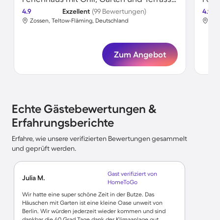
4.9
Exzellent
(99 Bewertungen)
4.9
Zossen, Teltow-Fläming, Deutschland
Zos
Zum Angebot
Echte Gästebewertungen &
Erfahrungsberichte
Erfahre, wie unsere verifizierten Bewertungen gesammelt
und geprüft werden.
Gast verifiziert von
Julia M.
HomeToGo
Wir hatte eine super schöne Zeit in der Butze. Das
Häuschen mit Garten ist eine kleine Oase unweit von
Berlin. Wir würden jederzeit wieder kommen und sind
dankbar die 40 Grad Tage dank der Klimaanlage gut