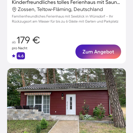
Kinderfreundliches tolles Ferienhaus mit Sauna, Garten und Grill | Naturblick
Zossen, Teltow-Fläming, Deutschland
Familienfreundliches Ferienhaus mit Seeblick in Wünsdorf – Ihr
Rückzugsort am Wasser für bis zu 6 Gäste mit Garten und Parkplatz
179 €
ab
pro Nacht
Zum Angebot
4.6