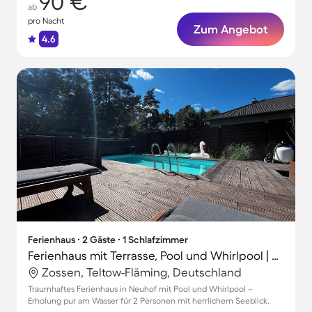
90 €
ab
pro Nacht
Zum Angebot
4.6
Ferienhaus ∙ 2 Gäste ∙ 1 Schlafzimmer
Ferienhaus mit Terrasse, Pool und Whirlpool | Seeblick
Zossen, Teltow-Fläming, Deutschland
Traumhaftes Ferienhaus in Neuhof mit Pool und Whirlpool –
Erholung pur am Wasser für 2 Personen mit herrlichem Seeblick.