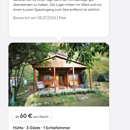
überstanden zu haben. Die Lage mitten im Wald und nur
einen kurzen Spaziergang zum See entfernt ist wirklich
idyllisch. Die Butze hat alles was man braucht und die
Bewertet am 05.07.2026 | Paar
Gastgeber sind jederzeit erreichbar und super lieb. Unser
Hund hat den sicheren Garten auch sehr genossen. Wir
kommen sicher wieder :)
60 €
ab
pro Nacht
Hütte ∙ 3 Gäste ∙ 1 Schlafzimmer