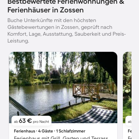
Bestbewertete Ferienwohnungen &
Ferienhäuser in Zossen
Buche Unterkünfte mit den höchsten
Gästebewertungen in Zossen, geprüft nach
Komfort, Lage, Ausstattung, Sauberkeit und Preis-
Leistung.
63 €
7
ab
pro Nacht
ab
Ferienhaus ∙ 4 Gäste ∙ 1 Schlafzimmer
Ferie
Ferienhaus mit Grill, Garten und Terrasse | Naturblick
Feri