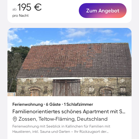
195 €
ab
Zum Angebot
pro Nacht
Ferienwohnung ∙ 6 Gäste ∙ 1 Schlafzimmer
Familienorientiertes schönes Apartment mit Sauna, Grill und Garten | Seeblick | Haustiere sind willkommen
Zossen, Teltow-Fläming, Deutschland
Ferienwohnung mit Seeblick in Kallinchen für Familien mit
Haustieren, inkl. Sauna und Garten – Ihr Rückzugsort der
Entspannung!