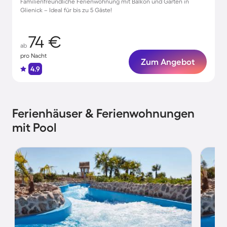
Familienfreundliche Ferienwohnung mit Balkon und Garten in
Glienick – Ideal für bis zu 5 Gäste!
74 €
ab
pro Nacht
Zum Angebot
4.9
Ferienhäuser & Ferienwohnungen
mit Pool