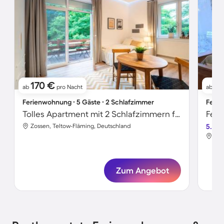
170 €
1
ab
pro Nacht
ab
Ferienwohnung ∙ 5 Gäste ∙ 2 Schlafzimmer
Ferie
Tolles Apartment mit 2 Schlafzimmern für 5 Personen
Feri
Zossen, Teltow-Fläming, Deutschland
5.0
Zos
Zum Angebot