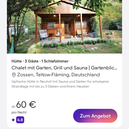
Hütte ∙ 3 Gäste ∙ 1 Schlafzimmer
Chalet mit Garten, Grill und Sauna | Gartenblick | Neben dem Strand | Haustierfreundlich
Zossen, Teltow-Fläming, Deutschland
Idyllische Hütte in Neuhof mit Sauna und Garten für erholsame
Strandtage mit bis zu 3 Gästen und Ihrem Haustier
60 €
ab
pro Nacht
Zum Angebot
4.8