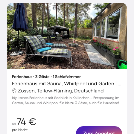
Ferienhaus ∙ 3 Gäste ∙ 1 Schlafzimmer
Ferienhaus mit Sauna, Whirlpool und Garten | Seeblick
Zossen, Teltow-Fläming, Deutschland
Idyllisches Ferienhaus mit Seeblick in Kallinchen – Entspannung im
Garten, Sauna und Whirlpool für bis zu 3 Gäste, auch für Haustiere!
74 €
ab
pro Nacht
Zum Angebot