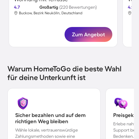
4.7
Großartig
(220 Bewertungen)
4.9
Buckow, Bezirk Neukölln, Deutschland
Buc
Zum Angebot
Warum HomeToGo die beste Wahl
für deine Unterkunft ist
Sicher bezahlen und auf dem
Preisgekr
richtigen Weg bleiben
Erlebe nahtl
Wähle lokale, vertrauenswürdige
Support bei 
Zahlungsmethoden sowie eine
Bedenken.