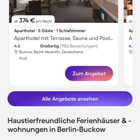
374 €
11
ab
pro Nacht
ab
Aparthotel ∙ 5 Gäste ∙ 1 Schlafzimmer
Apart
Aparthotel mit Terrasse, Sauna und Pool | Gendarmenmarkt in der Nähe | Perfekt für die Arbeit von Zuhause
4.6
Großartig
(1156 Bewertungen)
4.6
Buckow, Bezirk Neukölln, Deutschland
Buc
Pool
Poo
Zum Angebot
Alle Angebote ansehen
Haustierfreundliche Ferienhäuser & -
wohnungen in Berlin-Buckow