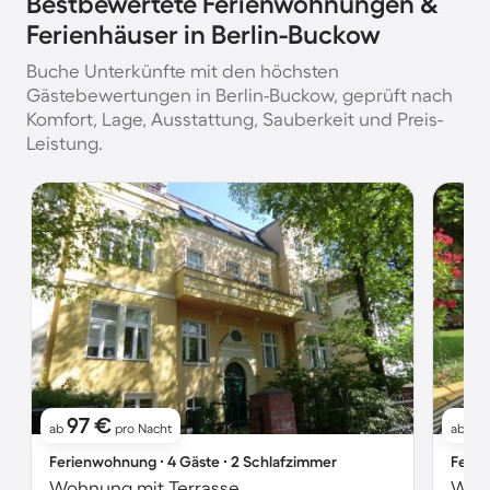
Bestbewertete Ferienwohnungen &
Ferienhäuser in Berlin-Buckow
Buche Unterkünfte mit den höchsten
Gästebewertungen in Berlin-Buckow, geprüft nach
Komfort, Lage, Ausstattung, Sauberkeit und Preis-
Leistung.
97 €
9
ab
pro Nacht
ab
Ferienwohnung ∙ 4 Gäste ∙ 2 Schlafzimmer
Ferie
Wohnung mit Terrasse