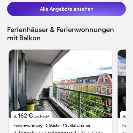
Alle Angebote ansehen
Ferienhäuser & Ferienwohnungen
mit Balkon
162 €
1
ab
pro Nacht
ab
Ferienwohnung ∙ 6 Gäste ∙ 1 Schlafzimmer
Ferie
Schöne Ferienwohnung mit 1 Schlafzimmer für 6 Personen