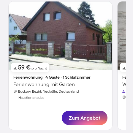
59 €
2
ab
pro Nacht
ab
Ferienwohnung ∙ 4 Gäste ∙ 1 Schlafzimmer
Ferie
Ferienwohnung mit Garten
Wohn
Buckow, Bezirk Neukölln, Deutschland
4.2
Buc
Haustier erlaubt
Hau
Zum Angebot