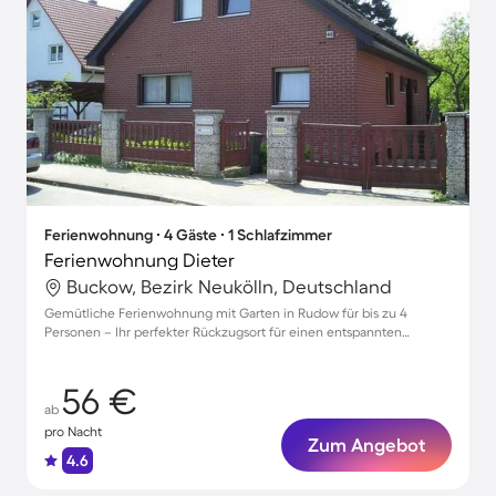
Ferienwohnung ∙ 4 Gäste ∙ 1 Schlafzimmer
Ferienwohnung Dieter
Buckow, Bezirk Neukölln, Deutschland
Gemütliche Ferienwohnung mit Garten in Rudow für bis zu 4
Personen – Ihr perfekter Rückzugsort für einen entspannten
Aufenthalt!
56 €
ab
pro Nacht
Zum Angebot
4.6