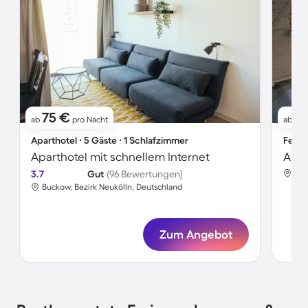
75 €
1
ab
pro Nacht
ab
Aparthotel ∙ 5 Gäste ∙ 1 Schlafzimmer
Ferie
Aparthotel mit schnellem Internet
Apar
3.7
Gut
(96 Bewertungen)
Buc
Buckow, Bezirk Neukölln, Deutschland
Zum Angebot