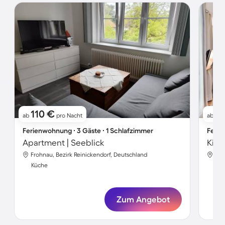
110 €
2
ab
pro Nacht
ab
Ferienwohnung ∙ 3 Gäste ∙ 1 Schlafzimmer
Ferie
Apartment | Seeblick
Frohnau, Bezirk Reinickendorf, Deutschland
Fro
Küche
Kü
Zum Angebot