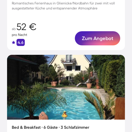
Romantisches Ferienhaus in Glienicke/Nordbahn für zwei mit voll
ausgestatteter Küche und entspannender Atmosphäre
52 €
ab
pro Nacht
Zum Angebot
4.6
Bed & Breakfast ∙ 6 Gäste ∙ 3 Schlafzimmer