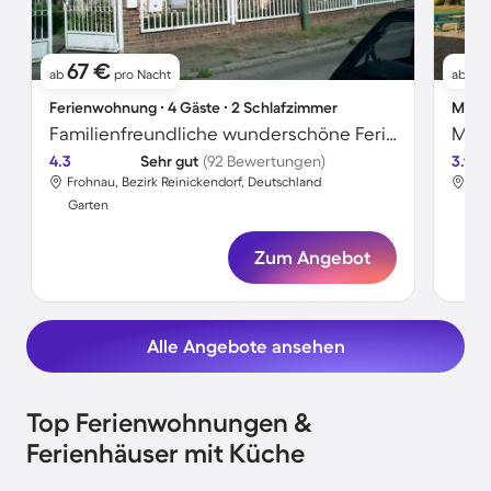
67 €
8
ab
pro Nacht
ab
Ferienwohnung ∙ 4 Gäste ∙ 2 Schlafzimmer
Motel
Familienfreundliche wunderschöne Ferienwohnung mit Garten | Seeblick
Mote
4.3
Sehr gut
(92 Bewertungen)
3.9
Frohnau, Bezirk Reinickendorf, Deutschland
Fro
Garten
Gar
Zum Angebot
Alle Angebote ansehen
Top Ferienwohnungen &
Ferienhäuser mit Küche