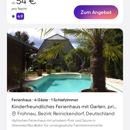
54 €
ab
pro Nacht
Zum Angebot
4.9
Ferienhaus ∙ 4 Gäste ∙ 1 Schlafzimmer
Kinderfreundliches Ferienhaus mit Garten, privatem Pool und Sauna
Frohnau, Bezirk Reinickendorf, Deutschland
Idyllisches Ferienhaus mit privatem Pool und Sauna in
Glienicke/Nordbahn für unvergessliche Familienmomente