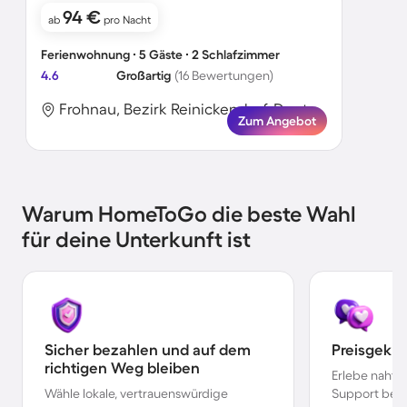
94 €
ab
pro Nacht
Ferienwohnung ∙ 5 Gäste ∙ 2 Schlafzimmer
4.6
Großartig
(16 Bewertungen)
Frohnau, Bezirk Reinickendorf, Deutschland
Zum Angebot
Warum HomeToGo die beste Wahl
für deine Unterkunft ist
Sicher bezahlen und auf dem
Preisgekr
richtigen Weg bleiben
Erlebe nahtl
Wähle lokale, vertrauenswürdige
Support bei 