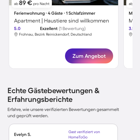
89 €
8
ab
pro Nacht
ab
Ferienwohnung ∙ 4 Gäste ∙ 1 Schlafzimmer
Motel
Apartment | Haustiere sind willkommen
Mote
5.0
Exzellent
(1 Bewertung)
3.9
Frohnau, Bezirk Reinickendorf, Deutschland
Fro
Zum Angebot
Echte Gästebewertungen &
Erfahrungsberichte
Erfahre, wie unsere verifizierten Bewertungen gesammelt
und geprüft werden.
Gast verifiziert von
Evelyn S.
HomeToGo