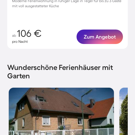
Moderne Ferienwohnung in ruhiger Lage in Tegel für bis zu 3 Gäste
mit voll ausgestatteter Küche
106 €
ab
Zum Angebot
pro Nacht
Wunderschöne Ferienhäuser mit
Garten