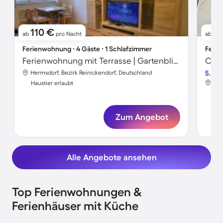
110 €
8
ab
pro Nacht
ab
Ferienwohnung ∙ 4 Gäste ∙ 1 Schlafzimmer
Ferie
Ferienwohnung mit Terrasse | Gartenblick | Haustiere erlaubt
Hermsdorf, Bezirk Reinickendorf, Deutschland
5.0
Her
Haustier erlaubt
Hau
Zum Angebot
Alle Angebote ansehen
Top Ferienwohnungen &
Ferienhäuser mit Küche