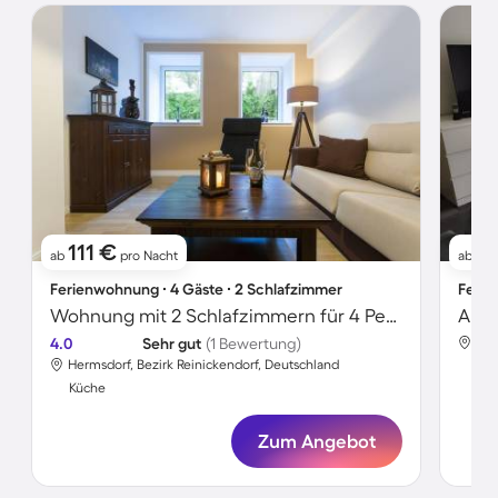
111 €
11
ab
pro Nacht
ab
Ferienwohnung ∙ 4 Gäste ∙ 2 Schlafzimmer
Ferie
Wohnung mit 2 Schlafzimmern für 4 Personen
Apar
4.0
Sehr gut
(1 Bewertung)
Her
Hermsdorf, Bezirk Reinickendorf, Deutschland
Kü
Küche
Zum Angebot