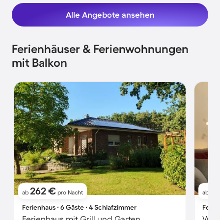
Alle Angebote ansehen
Ferienhäuser & Ferienwohnungen
mit Balkon
262 €
8
ab
pro Nacht
ab
Ferienhaus ∙ 6 Gäste ∙ 4 Schlafzimmer
Ferie
Ferienhaus mit Grill und Garten