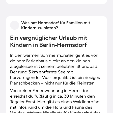
coolen Sights wie dem Berliner Fernsehturm
oder dem Potsdamer Platz mitten in der City.
Was hat Hermsdorf für Familien mit
Kindern zu bieten?
Ein vergnüglicher Urlaub mit
Kindern in Berlin-Hermsdorf
In den warmen Sommermonaten geht es von
deinem Ferienhaus direkt an den kleinen
Ziegeleisee mit seinem beliebten Strandbad.
Der rund 3 km entfernte See mit
hervorragender Wasserqualität ist ein riesiges
Planschbecken – nicht nur für die Kleinsten.
Von deiner Ferienwohnung in Hermsdorf
erreichst du fußläufig in ca. 30 Minuten den
Tegeler Forst. Hier gibt es einen Waldlehrpfad
mit Infos rund um die Flora und Fauna des
Waldes. Weitere Highlights für Kinder sind der