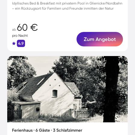
Idyllisches Bed & Breakfast mit privatem Pool in Glienicke/Nordbahn
– ein Rückzugsort für Familien und Freunde inmitten der Natur
60 €
ab
pro Nacht
Zum Angebot
4.9
Ferienhaus ∙ 6 Gäste ∙ 3 Schlafzimmer