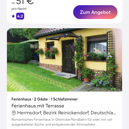
51 €
ab
pro Nacht
Zum Angebot
4.2
Ferienhaus ∙ 2 Gäste ∙ 1 Schlafzimmer
Ferienhaus mit Terrasse
Hermsdorf, Bezirk Reinickendorf, Deutschland
Romantisches Ferienhaus in Glienicke/Nordbahn für zwei mit voll
ausgestatteter Küche und entspannender Atmosphäre