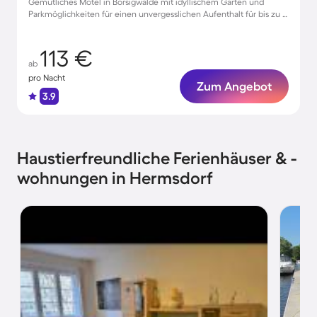
Gemütliches Motel in Borsigwalde mit idyllischem Garten und
Parkmöglichkeiten für einen unvergesslichen Aufenthalt für bis zu 5
Gäste
113 €
ab
pro Nacht
Zum Angebot
3.9
Haustierfreundliche Ferienhäuser & -
wohnungen in Hermsdorf