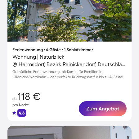
Ferienwohnung ∙ 4 Gäste ∙ 1 Schlafzimmer
Wohnung | Naturblick
Hermsdorf, Bezirk Reinickendorf, Deutschland
Gemütliche Ferienwohnung mit Kamin für Familien in
Glienicke/Nordbahn – der perfekte Rückzugsort für bis zu 4 Gäste!
118 €
ab
pro Nacht
Zum Angebot
4.6