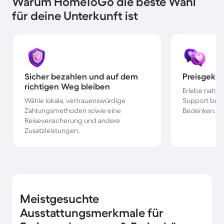
Warum HomeToGo die beste Wahl
für deine Unterkunft ist
Sicher bezahlen und auf dem
Preisgekr
richtigen Weg bleiben
Erlebe nahtl
Wähle lokale, vertrauenswürdige
Support bei 
Zahlungsmethoden sowie eine
Bedenken.
Reiseversicherung und andere
Zusatzleistungen.
Meistgesuchte
Ausstattungsmerkmale für