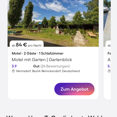
84 €
8
ab
pro Nacht
ab
Motel ∙ 2 Gäste ∙ 1 Schlafzimmer
Ferie
Motel mit Garten | Gartenblick
Apar
3.9
Gut
(24 Bewertungen)
5.0
Hermsdorf, Bezirk Reinickendorf, Deutschland
Her
Zum Angebot