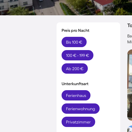
T
Preis pro Nacht
Ba
Mi
Bis 100 €
100 € - 199 €
Ab 200 €
Unterkunftsart
Ferienhaus
Ferienwohnung
Privatzimmer