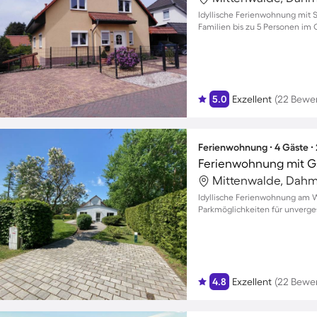
Idyllische Ferienwohnung mit S
Familien bis zu 5 Personen im
5.0
Exzellent
(22 Bewe
Ferienwohnung ∙ 4 Gäste ∙
Ferienwohnung mit Ga
Mittenwalde, Dahm
Idyllische Ferienwohnung am W
Parkmöglichkeiten für unverge
4.8
Exzellent
(22 Bewe