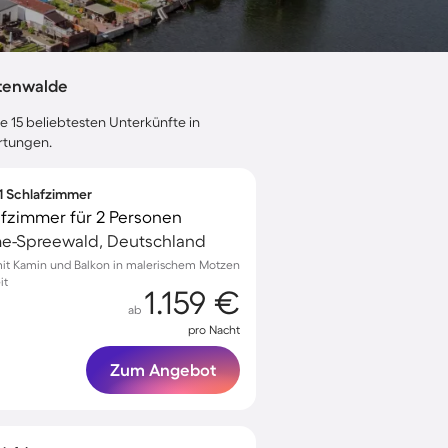
ttenwalde
e 15 beliebtesten Unterkünfte in
rtungen.
 1 Schlafzimmer
afzimmer für 2 Personen
e-Spreewald, Deutschland
t Kamin und Balkon in malerischem Motzen
it
1.159 €
ab
pro Nacht
Zum Angebot