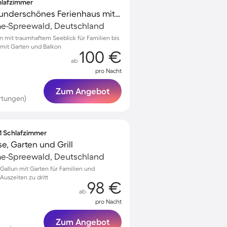
chlafzimmer
Kinderfreundliches wunderschönes Ferienhaus mit Terrasse, Garten und Grill | Naturblick
e-Spreewald, Deutschland
en mit traumhaftem Seeblick für Familien bis
mit Garten und Balkon
100 €
ab
pro Nacht
Zum Angebot
rtungen)
 1 Schlafzimmer
e, Garten und Grill
e-Spreewald, Deutschland
allun mit Garten für Familien und
 Auszeiten zu dritt
98 €
ab
pro Nacht
Zum Angebot