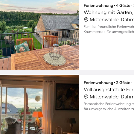
Ferienwohnung ∙ 4 Gäste ∙
Wohnung mit Garten, 
Mittenwalde, Dahm
Familienfreundliche Ferienwo
Krummensee für unvergessliche
Ferienwohnung ∙ 2 Gäste ∙
Voll ausgestattete F
Mittenwalde, Dahm
Romantische Ferienwohnung mi
für unvergessliche Auszeiten z