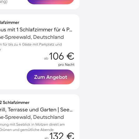
ung)
hlafzimmer
Gemütliches Ferienhaus mit 1 Schlafzimmer für 4 Personen
e-Spreewald, Deutschland
n für bis zu 4 Gäste mit Parkplatz und
r
106 €
ab
pro Nacht
Zum Angebot
 2 Schlafzimmer
Ferienwohnung mit Grill, Terrasse und Garten | Seeblick
e-Spreewald, Deutschland
nung mit Seeblick in Motzen direkt am
 Grünen und gemütliche Abende
132 €
ab