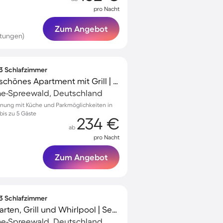
pro Nacht
Zum Angebot
rtungen)
 3 Schlafzimmer
Familienfreundliches schönes Apartment mit Grill | Naturblick
e-Spreewald, Deutschland
hnung mit Küche und Parkmöglichkeiten in
is zu 5 Gäste
234 €
ab
pro Nacht
Zum Angebot
 3 Schlafzimmer
Ferienwohnung mit Garten, Grill und Whirlpool | Seeblick
e-Spreewald, Deutschland