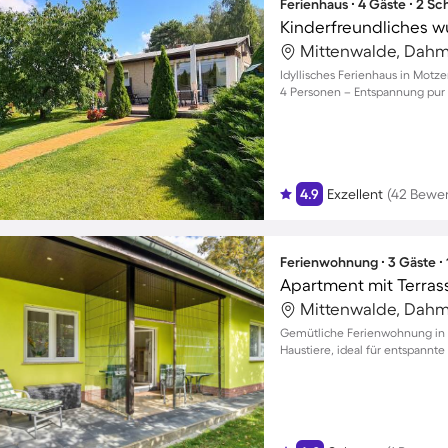
Ferienhaus ∙ 4 Gäste ∙ 2 S
Mittenwalde, Dahm
Idyllisches Ferienhaus in Motz
4 Personen – Entspannung pur 
4.9
Exzellent
(42 Bewe
Ferienwohnung ∙ 3 Gäste ∙
Apartment mit Terrass
Mittenwalde, Dahm
Gemütliche Ferienwohnung in G
Haustiere, ideal für entspannte