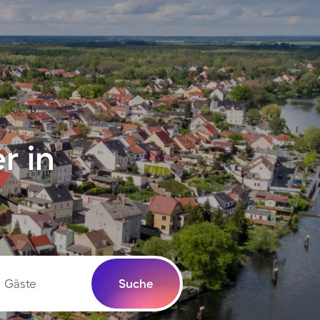
r in
Gäste
Suche