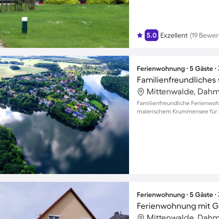
5.0
Exzellent
(19 Bewe
Ferienwohnung ∙ 5 Gäste ∙
Mittenwalde, Dahm
Familienfreundliche Ferienwo
malerischem Krummensee für b
Ferienwohnung ∙ 5 Gäste ∙
Mittenwalde, Dahm