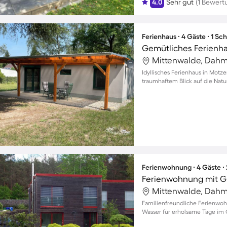
4.0
Sehr gut
(1 Bewert
Ferienhaus ∙ 4 Gäste ∙ 1 Sc
Mittenwalde, Dahm
Idyllisches Ferienhaus in Motze
traumhaftem Blick auf die Natu
Ferienwohnung ∙ 4 Gäste ∙
Mittenwalde, Dahm
Familienfreundliche Ferienwoh
Wasser für erholsame Tage im