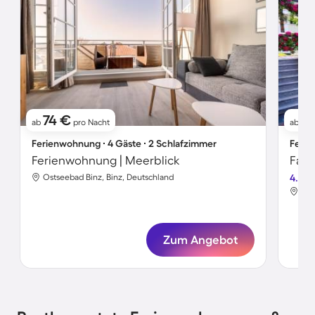
74 €
1
ab
pro Nacht
ab
Ferienwohnung ∙ 4 Gäste ∙ 2 Schlafzimmer
Ferie
Ferienwohnung | Meerblick
Ostseebad Binz, Binz, Deutschland
4.5
Ost
Zum Angebot