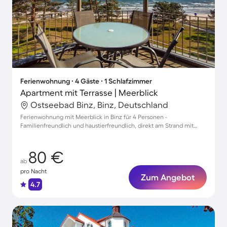
Ferienwohnung ∙ 4 Gäste ∙ 1 Schlafzimmer
Apartment mit Terrasse | Meerblick
Ostseebad Binz, Binz, Deutschland
Ferienwohnung mit Meerblick in Binz für 4 Personen -
Familienfreundlich und haustierfreundlich, direkt am Strand mit
Balkon und Parkplatz.
80 €
ab
pro Nacht
Zum Angebot
4.7