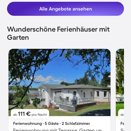
Alle Angebote ansehen
Wunderschöne Ferienhäuser mit
Garten
111 €
4
ab
pro Nacht
ab
Ferienwohnung ∙ 5 Gäste ∙ 2 Schlafzimmer
Ferie
Ferienwohnung mit Terrasse, Garten und Grill | Seeblick