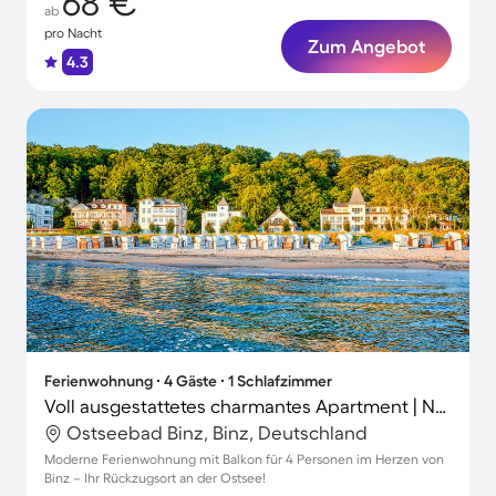
68 €
ab
pro Nacht
Zum Angebot
4.3
Ferienwohnung ∙ 4 Gäste ∙ 1 Schlafzimmer
Voll ausgestattetes charmantes Apartment | Neben dem Strand
Ostseebad Binz, Binz, Deutschland
Moderne Ferienwohnung mit Balkon für 4 Personen im Herzen von
Binz – Ihr Rückzugsort an der Ostsee!