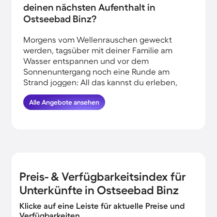
deinen nächsten Aufenthalt in
Ostseebad Binz?
Morgens vom Wellenrauschen geweckt
werden, tagsüber mit deiner Familie am
Wasser entspannen und vor dem
Sonnenuntergang noch eine Runde am
Strand joggen: All das kannst du erleben,
wenn du deinen Urlaub in Strandnähe in
Alle Angebote ansehen
Ostseebad Binz verbringst. HomeToGo hat
für dich und deine Familie die besten
Angebote herausgesucht. Finde und
buche hier die schönsten
Ferienunterkünfte am Meer in Ostseebad
Binz und komme garantiert erholt und
munter wieder nachhause.
Preis- & Verfügbarkeitsindex für
Unterkünfte in Ostseebad Binz
Klicke auf eine Leiste für aktuelle Preise und
Verfügbarkeiten