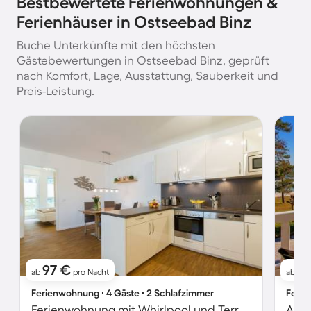
Bestbewertete Ferienwohnungen &
Ferienhäuser in Ostseebad Binz
Buche Unterkünfte mit den höchsten
Gästebewertungen in Ostseebad Binz, geprüft
nach Komfort, Lage, Ausstattung, Sauberkeit und
Preis-Leistung.
97 €
9
ab
pro Nacht
ab
Ferienwohnung ∙ 4 Gäste ∙ 2 Schlafzimmer
Ferie
Ferienwohnung mit Whirlpool und Terrasse
Apar