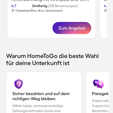
4.7
Großartig
(108 Bewertungen)
4.8
Ostseebad Binz, Binz, Deutschland
Ost
Zum Angebot
Warum HomeToGo die beste Wahl
für deine Unterkunft ist
Sicher bezahlen und auf dem
Preisgekr
richtigen Weg bleiben
Erlebe nahtl
Wähle lokale, vertrauenswürdige
Support bei 
Zahlungsmethoden sowie eine
Bedenken.