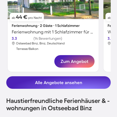
44 €
4
ab
pro Nacht
ab
Ferienwohnung ∙ 2 Gäste ∙ 1 Schlafzimmer
Ferie
Ferienwohnung mit 1 Schlafzimmer für 2 Personen
3.3
(14 Bewertungen)
3.5
Ostseebad Binz, Binz, Deutschland
Ost
Terrasse/Balkon
Ter
Zum Angebot
Alle Angebote ansehen
Haustierfreundliche Ferienhäuser & -
wohnungen in Ostseebad Binz