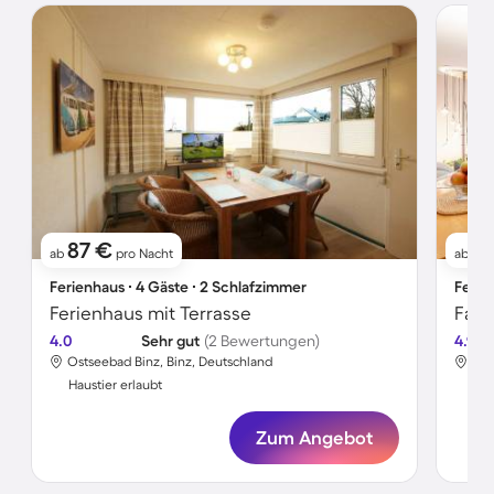
87 €
6
ab
pro Nacht
ab
Ferienhaus ∙ 4 Gäste ∙ 2 Schlafzimmer
Ferie
Ferienhaus mit Terrasse
4.0
Sehr gut
(2 Bewertungen)
4.9
Ostseebad Binz, Binz, Deutschland
Ost
Haustier erlaubt
Hau
Zum Angebot