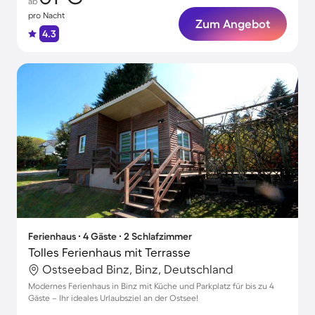
ab
pro Nacht
Zum Angebot
4.3
Ferienhaus ∙ 4 Gäste ∙ 2 Schlafzimmer
Tolles Ferienhaus mit Terrasse
Ostseebad Binz, Binz, Deutschland
Modernes Ferienhaus in Binz mit Küche und Parkplatz für bis zu 4
Gäste – Ihr ideales Urlaubsziel an der Ostsee!