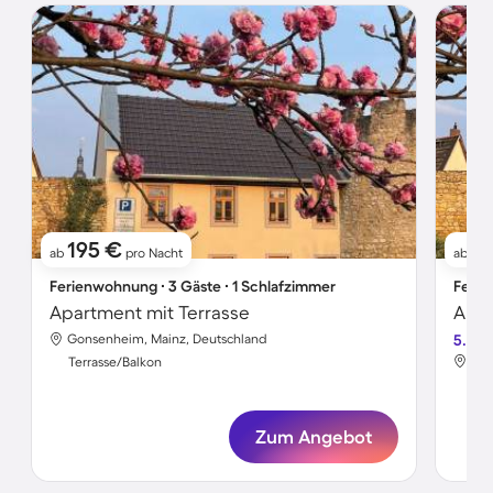
195 €
17
ab
pro Nacht
ab
Ferienwohnung ∙ 3 Gäste ∙ 1 Schlafzimmer
Ferie
Apartment mit Terrasse
Apar
Gonsenheim, Mainz, Deutschland
5.0
Gon
Terrasse/Balkon
Ter
Zum Angebot