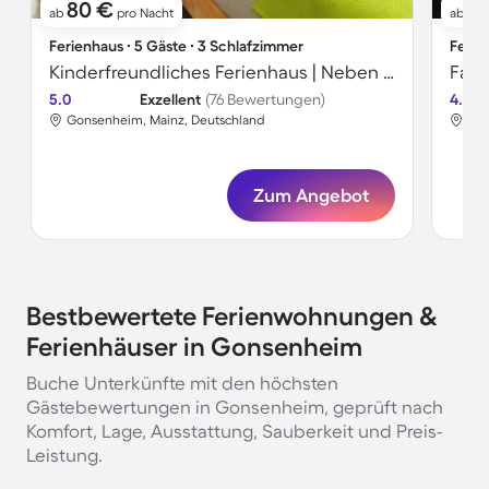
80 €
1
ab
pro Nacht
ab
Ferienhaus ∙ 5 Gäste ∙ 3 Schlafzimmer
Ferie
Kinderfreundliches Ferienhaus | Neben dem Strand | Hunde erlaubt
5.0
Exzellent
(76 Bewertungen)
4.8
Gonsenheim, Mainz, Deutschland
Gon
Zum Angebot
Bestbewertete Ferienwohnungen &
Ferienhäuser in Gonsenheim
Buche Unterkünfte mit den höchsten
Gästebewertungen in Gonsenheim, geprüft nach
Komfort, Lage, Ausstattung, Sauberkeit und Preis-
Leistung.