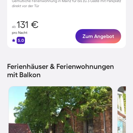
Gemütliche Ferienwohnung in Mainz für bis zu 3 Gäste mit Parkplatz
direkt vor der Tür
131 €
ab
pro Nacht
Zum Angebot
5.0
Ferienhäuser & Ferienwohnungen
mit Balkon