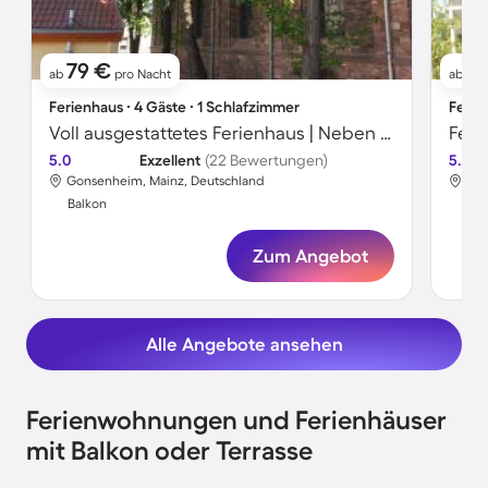
79 €
1
ab
pro Nacht
ab
Ferienhaus ∙ 4 Gäste ∙ 1 Schlafzimmer
Ferie
Voll ausgestattetes Ferienhaus | Neben dem Strand
5.0
Exzellent
(22 Bewertungen)
5.0
Gonsenheim, Mainz, Deutschland
Gon
Balkon
Bal
Zum Angebot
Alle Angebote ansehen
Ferienwohnungen und Ferienhäuser
mit Balkon oder Terrasse