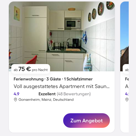
75 €
5
ab
pro Nacht
ab
Ferienwohnung ∙ 3 Gäste ∙ 1 Schlafzimmer
Ferie
Voll ausgestattetes Apartment mit Sauna | Perfekt für die Arbeit von Zuhause
4.9
Exzellent
(48 Bewertungen)
4.9
Gonsenheim, Mainz, Deutschland
Gon
Zum Angebot