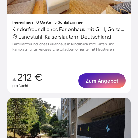
Ferienhaus ∙ 8 Gäste ∙ 5 Schlafzimmer
Kinderfreundliches Ferienhaus mit Grill, Garten und Terrasse | Perfekt für die Arbeit von Zuhause | Hunde erlaubt
Landstuhl, Kaiserslautern, Deutschland
Familienfreundliches Ferienhaus in Kindsbach mit Garten und
Parkplatz für unvergessliche Urlaubsmomente mit Haustieren
212 €
ab
Zum Angebot
pro Nacht