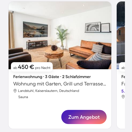
450 €
1
ab
pro Nacht
ab
Ferienwohnung ∙ 3 Gäste ∙ 2 Schlafzimmer
Ferie
Wohnung mit Garten, Grill und Terrasse | Gartenblick
Landstuhl, Kaiserslautern, Deutschland
5.0
Lan
Sauna
Sa
Zum Angebot