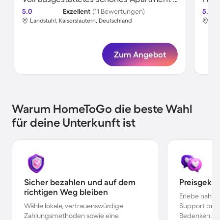
5.0
Exzellent
(11 Bewertungen)
5.0
Landstuhl, Kaiserslautern, Deutschland
Lan
Zum Angebot
Warum HomeToGo die beste Wahl
für deine Unterkunft ist
Sicher bezahlen und auf dem
Preisgekr
richtigen Weg bleiben
Erlebe nahtl
Wähle lokale, vertrauenswürdige
Support bei 
Zahlungsmethoden sowie eine
Bedenken.