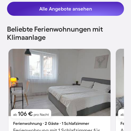
Alle Angebote ansehen
Beliebte Ferienwohnungen mit
Klimaanlage
106 €
11
ab
pro Nacht
ab
Ferienwohnung ∙ 2 Gäste ∙ 1 Schlafzimmer
Ferie
Ferienwohnung mit 1 Schlafzimmer für 2 Personen