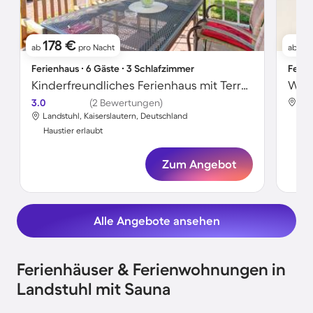
178 €
1
ab
pro Nacht
ab
Ferienhaus ∙ 6 Gäste ∙ 3 Schlafzimmer
Ferie
Kinderfreundliches Ferienhaus mit Terrasse und Garten | Haustierfreundlich
Wohn
3.0
(2 Bewertungen)
Lan
Landstuhl, Kaiserslautern, Deutschland
Hau
Haustier erlaubt
Zum Angebot
Alle Angebote ansehen
Ferienhäuser & Ferienwohnungen in
Landstuhl mit Sauna