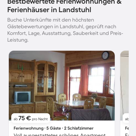
Bestbewertete Ferienwohnungen &
Ferienhäuser in Landstuhl
Buche Unterkünfte mit den höchsten
Gästebewertungen in Landstuhl, geprüft nach
Komfort, Lage, Ausstattung, Sauberkeit und Preis-
Leistung.
75 €
6
ab
pro Nacht
ab
Ferienwohnung ∙ 5 Gäste ∙ 2 Schlafzimmer
Ferie
Voll ausgestattetes schönes Apartment mit Garten und Terrasse
Fami