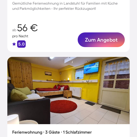
Gemütliche Ferienwohnung in Landstuhl für Familien mit Küche
und Parkmöglichkeiten - Ihr perfekter Rückzugsort!
56 €
ab
pro Nacht
Zum Angebot
5.0
Ferienwohnung ∙ 3 Gäste ∙ 1 Schlafzimmer