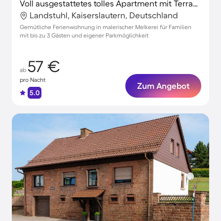
Voll ausgestattetes tolles Apartment mit Terrasse
Landstuhl, Kaiserslautern, Deutschland
Gemütliche Ferienwohnung in malerischer Melkerei für Familien
mit bis zu 3 Gästen und eigener Parkmöglichkeit
57 €
ab
pro Nacht
Zum Angebot
5.0