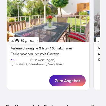
99 €
1
ab
pro Nacht
ab
Ferienwohnung ∙ 4 Gäste ∙ 1 Schlafzimmer
Ferie
Ferienwohnung mit Garten
3.0
(2 Bewertungen)
Lan
Landstuhl, Kaiserslautern, Deutschland
Zum Angebot