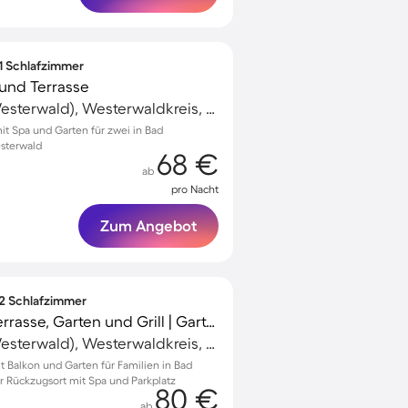
 1 Schlafzimmer
und Terrasse
Bad Marienberg (Westerwald), Westerwaldkreis, Deutschland
 Spa und Garten für zwei in Bad
sterwald
68 €
ab
pro Nacht
Zum Angebot
 2 Schlafzimmer
Ferienwohnung mit Terrasse, Garten und Grill | Gartenblick
Bad Marienberg (Westerwald), Westerwaldkreis, Deutschland
Balkon und Garten für Familien in Bad
r Rückzugsort mit Spa und Parkplatz
80 €
ab