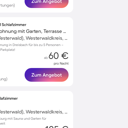
Zum Angebot
rtungen)
 1 Schlafzimmer
Familienorientierte Wohnung mit Garten, Terrasse und Grill | Haustierfreundlich
Bad Marienberg (Westerwald), Westerwaldkreis, Deutschland
ung in Dreisbach für bis zu 5 Personen –
Parkplatz!
60 €
ab
pro Nacht
Zum Angebot
ung)
hlafzimmer
Bad Marienberg (Westerwald), Westerwaldkreis, Deutschland
burg mit Sauna und Garten für
weit