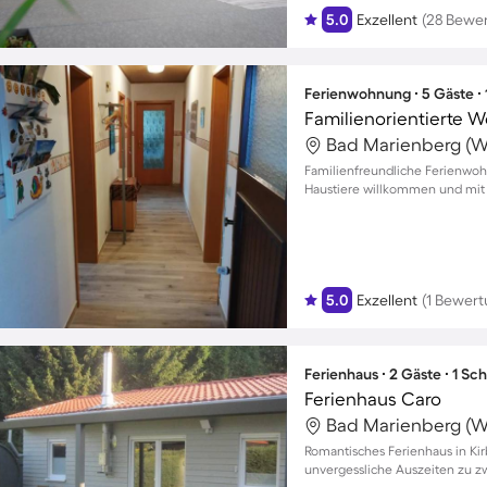
5.0
Exzellent
(28 Bewe
Ferienwohnung ∙ 5 Gäste ∙
Familienfreundliche Ferienwohn
Haustiere willkommen und mit 
5.0
Exzellent
(1 Bewert
Ferienhaus ∙ 2 Gäste ∙ 1 Sc
Ferienhaus Caro
Romantisches Ferienhaus in Kir
unvergessliche Auszeiten zu z