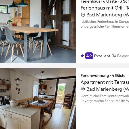
Ferienhaus ∙ 6 Gäste ∙ 3 S
Ferienhaus mit Grill,
Idyllisches Ferienhaus in Stan
unvergessliche Familienmome
4.9
Exzellent
(14 Bewe
Ferienwohnung ∙ 4 Gäste ∙
Apartment mit Terras
Gemütliche Familienferienwohn
unvergessliche Erlebnisse im 