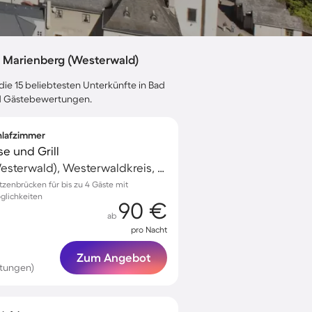
 Marienberg (Westerwald)
die 15 beliebtesten Unterkünfte in Bad
und Gästebewertungen.
chlafzimmer
se und Grill
Bad Marienberg (Westerwald), Westerwaldkreis, Deutschland
zenbrücken für bis zu 4 Gäste mit
glichkeiten
90 €
ab
pro Nacht
Zum Angebot
tungen)