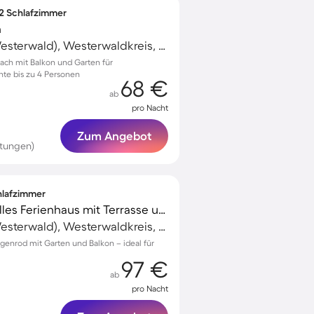
 2 Schlafzimmer
n
Bad Marienberg (Westerwald), Westerwaldkreis, Deutschland
ach mit Balkon und Garten für
te bis zu 4 Personen
68 €
ab
pro Nacht
Zum Angebot
rtungen)
chlafzimmer
Kinderfreundliches tolles Ferienhaus mit Terrasse und Garten
Bad Marienberg (Westerwald), Westerwaldkreis, Deutschland
genrod mit Garten und Balkon – ideal für
97 €
ab
pro Nacht