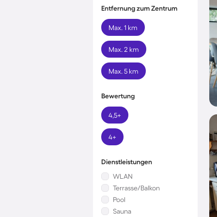
Entfernung zum Zentrum
Max. 1 km
Max. 2 km
Max. 5 km
Bewertung
4,5+
4+
Dienstleistungen
WLAN
Terrasse/Balkon
Pool
Sauna