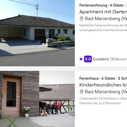
Ferienwohnung ∙ 4 Gäste ∙
Apartment mit Garte
Idyllische Ferienwohnung am B
unvergessliche Familienmomen
5.0
Exzellent
(18 Bewe
Ferienhaus ∙ 6 Gäste ∙ 3 S
Charmantes Ferienhaus in Stan
Familien bis zu 6 Personen!