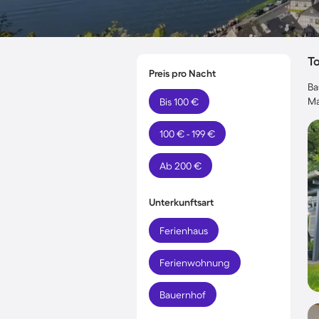
T
Preis pro Nacht
Ba
Ma
Bis 100 €
100 € - 199 €
Ab 200 €
Unterkunftsart
Ferienhaus
Ferienwohnung
Bauernhof