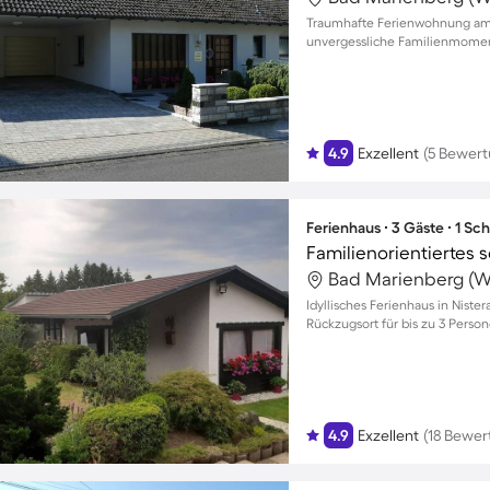
Traumhafte Ferienwohnung am 
unvergessliche Familienmomen
4.9
Exzellent
(5 Bewer
Ferienhaus ∙ 3 Gäste ∙ 1 Sc
Idyllisches Ferienhaus in Niste
Rückzugsort für bis zu 3 Perso
4.9
Exzellent
(18 Bewe