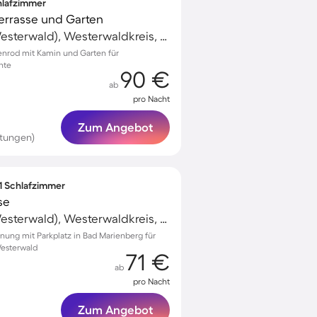
chlafzimmer
 Terrasse und Garten
Bad Marienberg (Westerwald), Westerwaldkreis, Deutschland
genrod mit Kamin und Garten für
nte
90 €
ab
pro Nacht
Zum Angebot
rtungen)
 1 Schlafzimmer
se
Bad Marienberg (Westerwald), Westerwaldkreis, Deutschland
ung mit Parkplatz in Bad Marienberg für
Westerwald
71 €
ab
pro Nacht
Zum Angebot