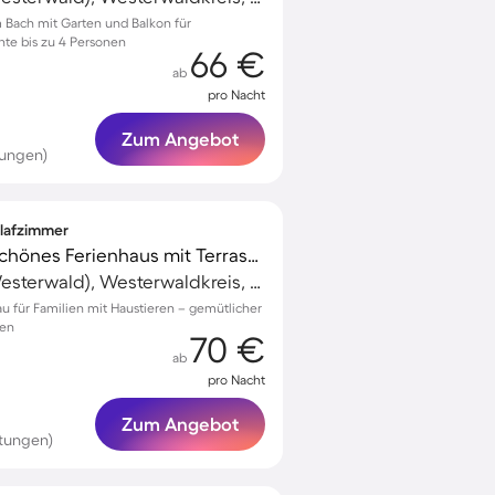
Bach mit Garten und Balkon für
te bis zu 4 Personen
66 €
ab
pro Nacht
Zum Angebot
tungen)
hlafzimmer
Familienorientiertes schönes Ferienhaus mit Terrasse | Hunde erlaubt
Bad Marienberg (Westerwald), Westerwaldkreis, Deutschland
rau für Familien mit Haustieren – gemütlicher
nen
70 €
ab
pro Nacht
Zum Angebot
rtungen)