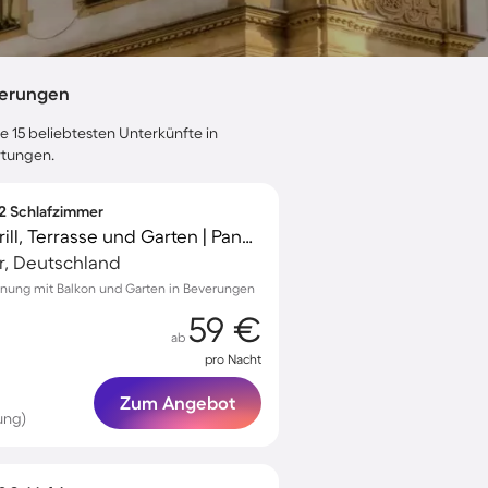
verungen
e 15 beliebtesten Unterkünfte in
rtungen.
 2 Schlafzimmer
Ferienwohnung mit Grill, Terrasse und Garten | Panoramablick
r, Deutschland
hnung mit Balkon und Garten in Beverungen
59 €
ab
pro Nacht
Zum Angebot
ung)