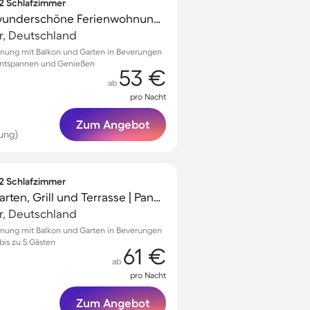
 2 Schlafzimmer
Familienfreundliche wunderschöne Ferienwohnung mit Grill und Garten | Panoramablick
r, Deutschland
nung mit Balkon und Garten in Beverungen
m Entspannen und Genießen
53 €
ab
pro Nacht
Zum Angebot
ung)
 2 Schlafzimmer
Ferienwohnung mit Garten, Grill und Terrasse | Panoramablick
r, Deutschland
hnung mit Balkon und Garten in Beverungen
bis zu 5 Gästen
61 €
ab
pro Nacht
Zum Angebot