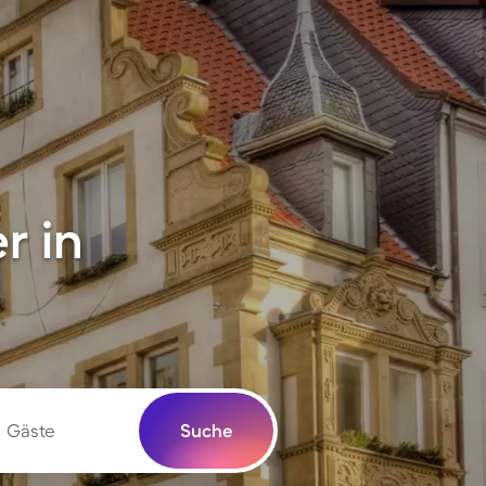
r in
Gäste
Suche