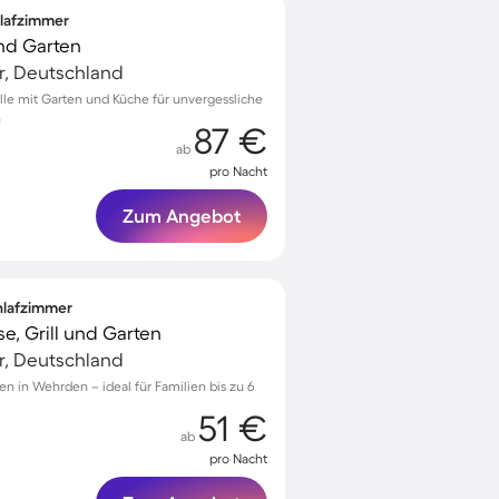
hlafzimmer
und Garten
r, Deutschland
elle mit Garten und Küche für unvergessliche
n
87 €
ab
pro Nacht
Zum Angebot
chlafzimmer
e, Grill und Garten
r, Deutschland
n in Wehrden – ideal für Familien bis zu 6
51 €
ab
pro Nacht