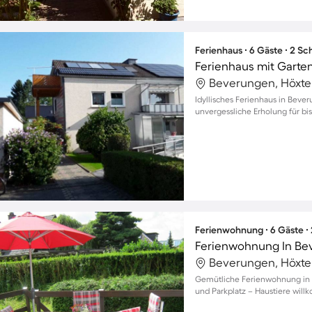
Ferienhaus ∙ 6 Gäste ∙ 2 S
Ferienhaus mit Garte
Beverungen, Höxte
Idyllisches Ferienhaus in Beve
unvergessliche Erholung für bis
Ferienwohnung ∙ 6 Gäste ∙
Beverungen, Höxte
Gemütliche Ferienwohnung in B
und Parkplatz – Haustiere wil