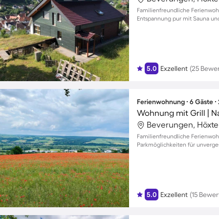
Familienfreundliche Ferienwoh
Entspannung pur mit Sauna und
5.0
Exzellent
(25 Bewe
Ferienwohnung ∙ 6 Gäste ∙
Wohnung mit Grill | N
Beverungen, Höxte
Familienfreundliche Ferienwo
Parkmöglichkeiten für unverge
5.0
Exzellent
(15 Bewe