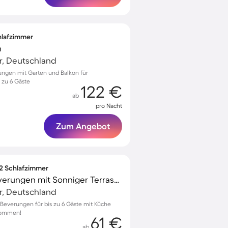
chlafzimmer
n
r, Deutschland
rungen mit Garten und Balkon für
 zu 6 Gäste
122 €
ab
pro Nacht
Zum Angebot
 2 Schlafzimmer
Ferienwohnung In Beverungen mit Sonniger Terrasse
r, Deutschland
everungen für bis zu 6 Gäste mit Küche
lkommen!
61 €
ab