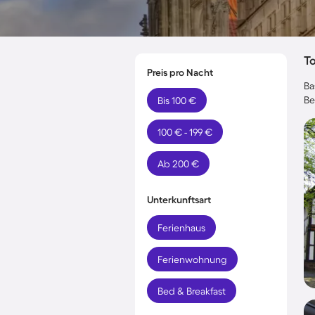
T
Preis pro Nacht
Ba
Be
Bis 100 €
100 € - 199 €
Ab 200 €
Unterkunftsart
Ferienhaus
Ferienwohnung
Bed & Breakfast