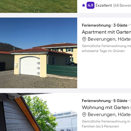
4.9
Exzellent
(48 Bewe
Ferienwohnung ∙ 3 Gäste ∙
Apartment mit Garten
Beverungen, Höxte
Gemütliche Ferienwohnung mit
erholsame Tage im Grünen
Ferienwohnung ∙ 5 Gäste ∙
Wohnung mit Garten u
Beverungen, Höxte
Gemütliche Ferienwohnung in 
Familien bis 5 Personen