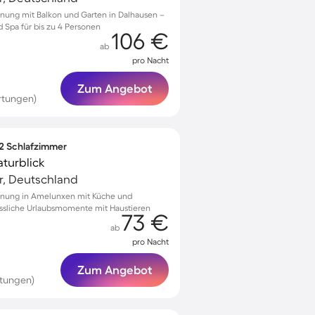
nung mit Balkon und Garten in Dalhausen –
 Spa für bis zu 4 Personen
106 €
ab
pro Nacht
Zum Angebot
rtungen)
 2 Schlafzimmer
aturblick
r, Deutschland
hnung in Amelunxen mit Küche und
ssliche Urlaubsmomente mit Haustieren
73 €
ab
pro Nacht
Zum Angebot
rtungen)