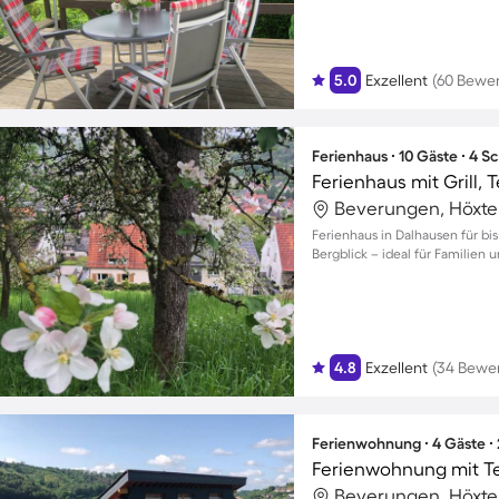
5.0
Exzellent
(60 Bewe
Ferienhaus ∙ 10 Gäste ∙ 4 
Ferienhaus mit Grill, 
Beverungen, Höxte
Ferienhaus in Dalhausen für bi
Bergblick – ideal für Familien 
4.8
Exzellent
(34 Bewe
Ferienwohnung ∙ 4 Gäste ∙
Ferienwohnung mit Ter
Beverungen, Höxte