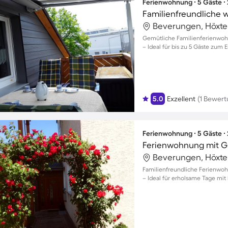
Ferienwohnung ∙ 5 Gäste ∙
Beverungen, Höxte
Gemütliche Familienferienwoh
– Ideal für bis zu 5 Gäste zu
5.0
Exzellent
(1 Bewert
Ferienwohnung ∙ 5 Gäste ∙
Beverungen, Höxte
Familienfreundliche Ferienwo
– Ideal für erholsame Tage mit 