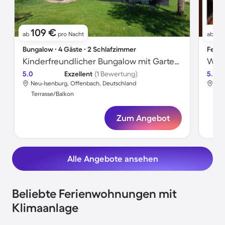
109 €
7
ab
pro Nacht
ab
Bungalow ∙ 4 Gäste ∙ 2 Schlafzimmer
Ferie
Kinderfreundlicher Bungalow mit Garten und Grill | Gartenblick
Wohn
5.0
Exzellent
(1 Bewertung)
5.0
Neu-Isenburg, Offenbach, Deutschland
Neu
Terrasse/Balkon
Ter
Zum Angebot
Alle Angebote ansehen
Beliebte Ferienwohnungen mit
Klimaanlage