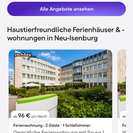
Alle Angebote ansehen
Haustierfreundliche Ferienhäuser & -
wohnungen in Neu-Isenburg
96 €
11
ab
pro Nacht
ab
Ferienwohnung ∙ 2 Gäste ∙ 1 Schlafzimmer
Ferie
Gemütliche Ferienwohnung mit Sauna | Perfekt für die Arbeit von Zuhause | Haustiere erlaubt