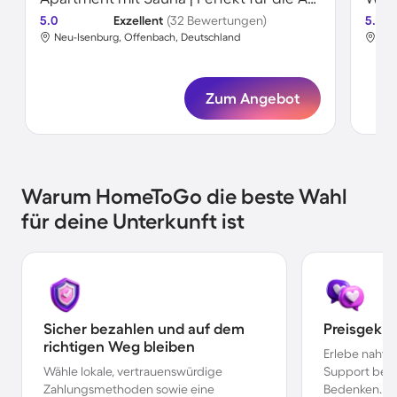
5.0
Exzellent
(32 Bewertungen)
5.0
Neu-Isenburg, Offenbach, Deutschland
Neu
Zum Angebot
Warum HomeToGo die beste Wahl
für deine Unterkunft ist
Sicher bezahlen und auf dem
Preisgekr
richtigen Weg bleiben
Erlebe nahtl
Wähle lokale, vertrauenswürdige
Support bei 
Zahlungsmethoden sowie eine
Bedenken.