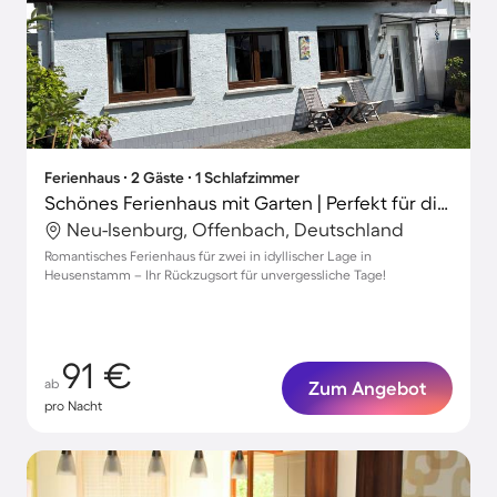
Ferienhaus ∙ 2 Gäste ∙ 1 Schlafzimmer
Schönes Ferienhaus mit Garten | Perfekt für die Arbeit von Zuhause
Neu-Isenburg, Offenbach, Deutschland
Romantisches Ferienhaus für zwei in idyllischer Lage in
Heusenstamm – Ihr Rückzugsort für unvergessliche Tage!
91 €
ab
Zum Angebot
pro Nacht