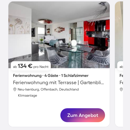
134 €
7
ab
pro Nacht
ab
Ferienwohnung ∙ 4 Gäste ∙ 1 Schlafzimmer
Ferie
Ferienwohnung mit Terrasse | Gartenblick
Feri
Neu-Isenburg, Offenbach, Deutschland
Neu
Klimaanlage
Kli
Zum Angebot