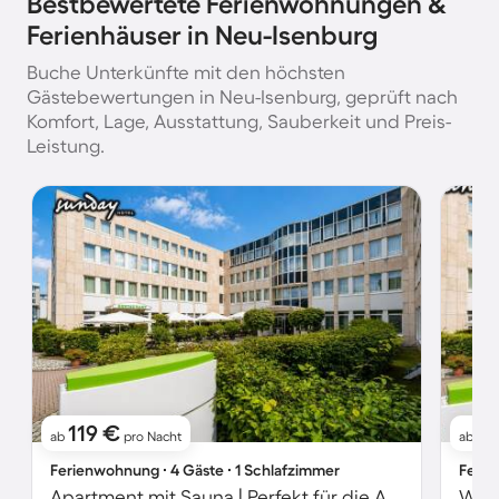
Bestbewertete Ferienwohnungen &
Ferienhäuser in Neu-Isenburg
Buche Unterkünfte mit den höchsten
Gästebewertungen in Neu-Isenburg, geprüft nach
Komfort, Lage, Ausstattung, Sauberkeit und Preis-
Leistung.
119 €
8
ab
pro Nacht
ab
Ferienwohnung ∙ 4 Gäste ∙ 1 Schlafzimmer
Ferie
Apartment mit Sauna | Perfekt für die Arbeit von Zuhause | Haustiere sind willkommen
Woh