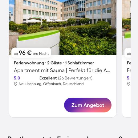
96 €
6
ab
pro Nacht
ab
Ferienwohnung ∙ 2 Gäste ∙ 1 Schlafzimmer
Ferie
Apartment mit Sauna | Perfekt für die Arbeit von Zuhause
5.0
Exzellent
(26 Bewertungen)
5.0
Neu-Isenburg, Offenbach, Deutschland
Neu
Zum Angebot