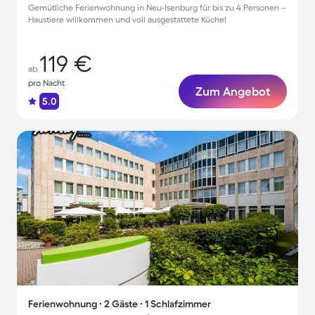
Gemütliche Ferienwohnung in Neu-Isenburg für bis zu 4 Personen –
Haustiere willkommen und voll ausgestattete Küche!
119 €
ab
pro Nacht
Zum Angebot
5.0
Ferienwohnung ∙ 2 Gäste ∙ 1 Schlafzimmer