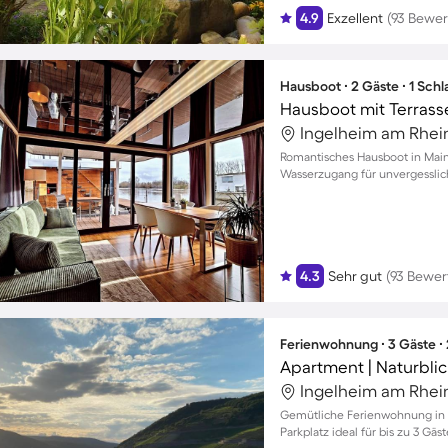
4.9
Exzellent
(93 Bewe
Hausboot ∙ 2 Gäste ∙ 1 Sch
Hausboot mit Terrass
Ingelheim am Rhei
Romantisches Hausboot in Main
Wasserzugang für unvergessli
4.3
Sehr gut
(93 Bewe
Ferienwohnung ∙ 3 Gäste ∙
Apartment | Naturblic
Ingelheim am Rhei
Gemütliche Ferienwohnung in B
Parkplatz ideal für bis zu 3 Gäst