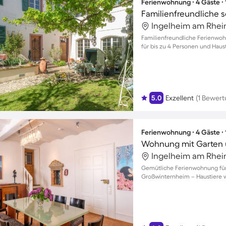
Ferienwohnung ∙ 4 Gäste ∙
Ingelheim am Rhei
Familienfreundliche Ferienwoh
für bis zu 4 Personen und Hau
5.0
Exzellent
(1 Bewert
Ferienwohnung ∙ 4 Gäste ∙
Wohnung mit Garten u
Ingelheim am Rhei
Gemütliche Ferienwohnung für 
Großwinternheim – Haustiere wi