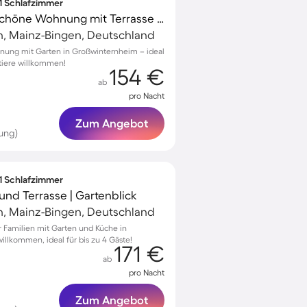
 1 Schlafzimmer
Familienfreundliche schöne Wohnung mit Terrasse und Garten | Gartenblick | Haustiere sind willkommen
n, Mainz-Bingen, Deutschland
nung mit Garten in Großwinternheim – ideal
stiere willkommen!
154 €
ab
pro Nacht
Zum Angebot
ung)
 1 Schlafzimmer
nd Terrasse | Gartenblick
n, Mainz-Bingen, Deutschland
Familien mit Garten und Küche in
llkommen, ideal für bis zu 4 Gäste!
171 €
ab
pro Nacht
Zum Angebot