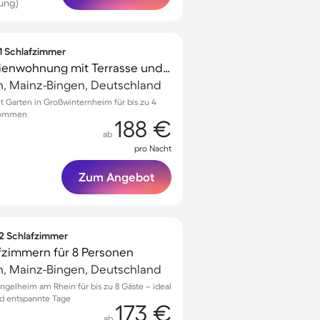
ung)
 1 Schlafzimmer
Voll ausgestattete Ferienwohnung mit Terrasse und Garten | Haustiere sind willkommen
n, Mainz-Bingen, Deutschland
Garten in Großwinternheim für bis zu 4
lkommen
188 €
ab
pro Nacht
Zum Angebot
 2 Schlafzimmer
fzimmern für 8 Personen
n, Mainz-Bingen, Deutschland
gelheim am Rhein für bis zu 8 Gäste – ideal
nd entspannte Tage
173 €
ab