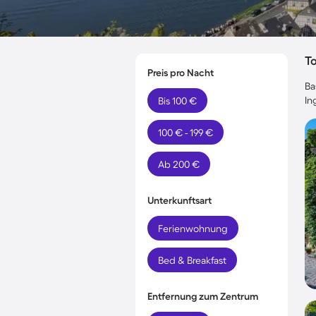
T
Preis pro Nacht
Ba
In
Bis 100 €
100 € - 199 €
Ab 200 €
Unterkunftsart
Ferienwohnung
Bed & Breakfast
Entfernung zum Zentrum