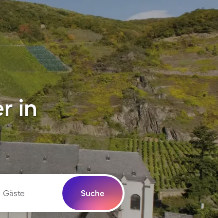
r in
Gäste
Suche