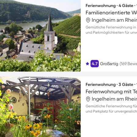
Ferienwohnung ∙ 4 Gäste ∙
Familienorientierte 
Ingelheim am Rhei
Gemütliche Ferienwohnung in 
und Parkmöglichkeiten für un
4.7
Großartig
(169 Bew
Ferienwohnung ∙ 3 Gäste ∙
Ferienwohnung mit Ter
Ingelheim am Rhei
Gemütliche Ferienwohnung für
und Parkplatz für unvergesslich