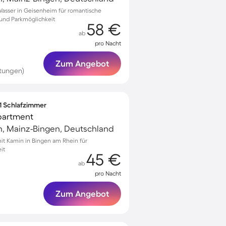
asser in Geisenheim für romantische
 und Parkmöglichkeit
58 €
ab
pro Nacht
Zum Angebot
rtungen)
 1 Schlafzimmer
Apartment
n, Mainz-Bingen, Deutschland
t Kamin in Bingen am Rhein für
it
45 €
ab
pro Nacht
Zum Angebot