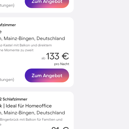
Zum Angebot
rtungen)
lafzimmer
e
n, Mainz-Bingen, Deutschland
z-Kastel mit Balkon und direktem
che Momente zu zweit
133 €
ab
pro Nacht
Zum Angebot
rtungen)
 2 Schlafzimmer
k | Ideal für Homeoffice
n, Mainz-Bingen, Deutschland
ingerbrück mit Balkon für Familien und
e