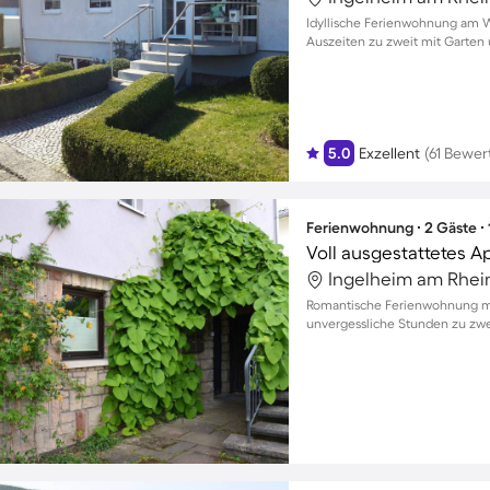
Idyllische Ferienwohnung am W
Auszeiten zu zweit mit Garten
5.0
Exzellent
(61 Bewe
Ferienwohnung ∙ 2 Gäste ∙
Voll ausgestattetes 
Ingelheim am Rhei
Romantische Ferienwohnung mi
unvergessliche Stunden zu zwe