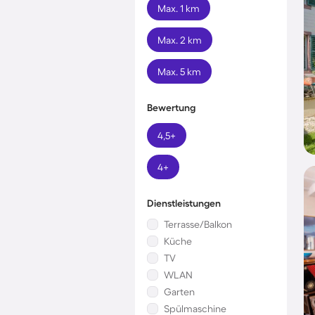
Max. 1 km
Max. 2 km
Max. 5 km
Bewertung
4,5+
4+
Dienstleistungen
Terrasse/Balkon
Küche
TV
WLAN
Garten
Spülmaschine