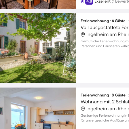
4.8
Exzellent
(1 Bewert
Ferienwohnung ∙ 4 Gäste ∙
Ingelheim am Rhei
Gemütliche Ferienwohnung mit 
Personen und Haustieren wil
Ferienwohnung ∙ 8 Gäste ∙
Wohnung mit 2 Schla
Ingelheim am Rhei
Geräumige Ferienwohnung in In
für unvergessliche Ausflüge u