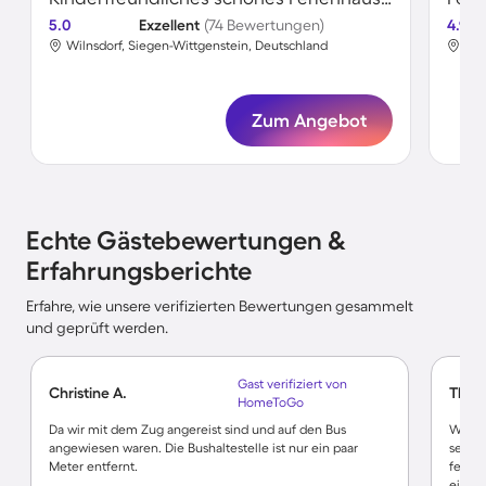
5.0
Exzellent
(74 Bewertungen)
4.9
Wilnsdorf, Siegen-Wittgenstein, Deutschland
Wil
Zum Angebot
Echte Gästebewertungen &
Erfahrungsberichte
Erfahre, wie unsere verifizierten Bewertungen gesammelt
und geprüft werden.
Gast verifiziert von
Christine A.
Thom
HomeToGo
Da wir mit dem Zug angereist sind und auf den Bus
Wir w
angewiesen waren. Die Bushaltestelle ist nur ein paar
sehr g
Meter entfernt.
fehlt
einge