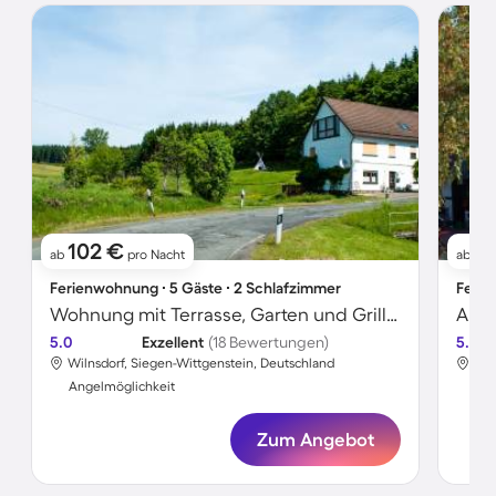
102 €
61
ab
pro Nacht
ab
Ferienwohnung ∙ 5 Gäste ∙ 2 Schlafzimmer
Ferie
Wohnung mit Terrasse, Garten und Grill | Bergblick
5.0
Exzellent
(18 Bewertungen)
5.0
Wilnsdorf, Siegen-Wittgenstein, Deutschland
Wil
Angelmöglichkeit
Ang
Zum Angebot