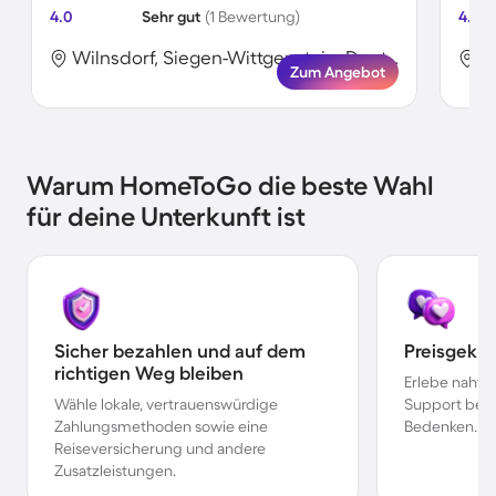
4.0
Sehr gut
(1 Bewertung)
4.9
Wilnsdorf, Siegen-Wittgenstein, Deutschland
Zum Angebot
Warum HomeToGo die beste Wahl
für deine Unterkunft ist
Sicher bezahlen und auf dem
Preisgekr
richtigen Weg bleiben
Erlebe nahtl
Wähle lokale, vertrauenswürdige
Support bei 
Zahlungsmethoden sowie eine
Bedenken.
Reiseversicherung und andere
Zusatzleistungen.