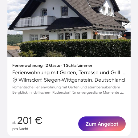
Ferienwohnung ∙ 2 Gäste ∙ 1 Schlafzimmer
Ferienwohnung mit Garten, Terrasse und Grill | Bergblick
Wilnsdorf, Siegen-Wittgenstein, Deutschland
Romantische Ferienwohnung mit Garten und atemberaubendem
Bergblick in idyllischem Rudersdorf für unvergessliche Momente zu
zweit
201 €
ab
Zum Angebot
pro Nacht