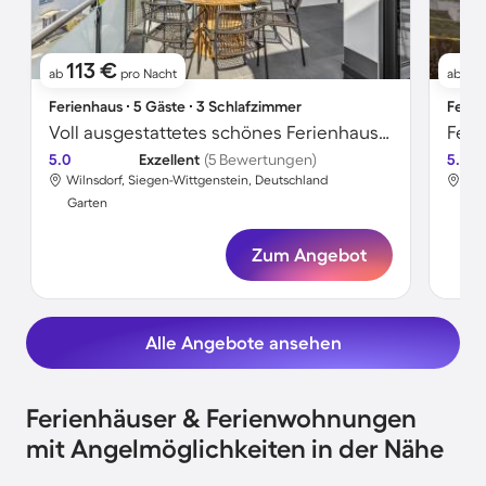
113 €
11
ab
pro Nacht
ab
Ferienhaus ∙ 5 Gäste ∙ 3 Schlafzimmer
Ferie
Voll ausgestattetes schönes Ferienhaus mit Grill, Garten und Terrasse
Feri
5.0
Exzellent
(5 Bewertungen)
5.0
Wilnsdorf, Siegen-Wittgenstein, Deutschland
Wil
Garten
Gar
Zum Angebot
Alle Angebote ansehen
Ferienhäuser & Ferienwohnungen
mit Angelmöglichkeiten in der Nähe