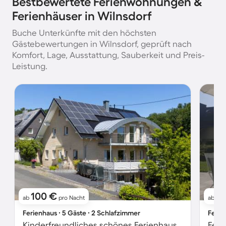
Bestbewertete Ferienwohnungen &
Ferienhäuser in Wilnsdorf
Buche Unterkünfte mit den höchsten
Gästebewertungen in Wilnsdorf, geprüft nach
Komfort, Lage, Ausstattung, Sauberkeit und Preis-
Leistung.
100 €
5
ab
pro Nacht
ab
Ferienhaus ∙ 5 Gäste ∙ 2 Schlafzimmer
Ferie
Kinderfreundliches schönes Ferienhaus mit Terrasse und Grill | Ideal für Homeoffice
Feri