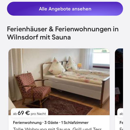
Alle Angebote ansehen
Ferienhäuser & Ferienwohnungen in
Wilnsdorf mit Sauna
69 €
1
ab
pro Nacht
ab
Ferienwohnung ∙ 3 Gäste ∙ 1 Schlafzimmer
Ferie
Tolle Wohnung mit Sauna, Grill und Terrasse
Feri