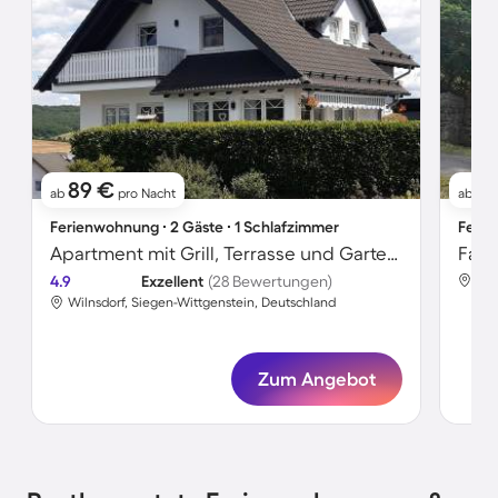
89 €
8
ab
pro Nacht
ab
Ferienwohnung ∙ 2 Gäste ∙ 1 Schlafzimmer
Ferie
Apartment mit Grill, Terrasse und Garten | Bergblick
4.9
Exzellent
(28 Bewertungen)
Wil
Wilnsdorf, Siegen-Wittgenstein, Deutschland
Zum Angebot