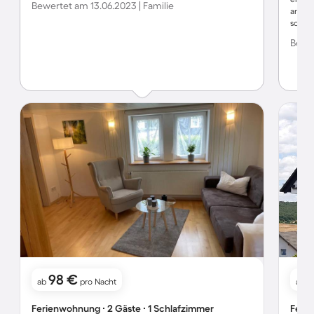
Bewertet am 13.06.2023 | Familie
angen
schön!
tolle
Bewer
98 €
ab
pro Nacht
ab
Ferienwohnung ∙ 2 Gäste ∙ 1 Schlafzimmer
Ferie