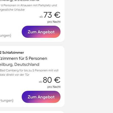
6 Personen in Ahausen mit Parkplatz und
ergessliche Urlaube
73 €
ab
pro Nacht
Zum Angebot
tungen)
 2 Schlafzimmer
fzimmern für 5 Personen
ilburg, Deutschland
ad Camberg für bis zu 5 Personen mit voll
atz direkt vor der Tür
80 €
ab
pro Nacht
Zum Angebot
rtungen)