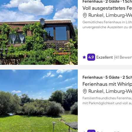
Ferienhaus ∙ 2 Gäste ∙ 1 Sc
Voll ausgestattetes F
Runkel, Limburg-We
Gemütliches Ferienhaus in Löh
unvergessliche Auszeiten zu dr
4.9
Exzellent
(41 Bewe
Ferienhaus ∙ 5 Gäste ∙ 2 S
Ferienhaus mit Whirl
Runkel, Limburg-We
Familienfreundliches Ferienhau
mit Parkmöglichkeit und voll a