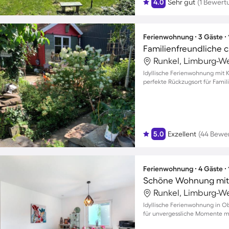
4.0
Sehr gut
(1 Bewert
Ferienwohnung ∙ 3 Gäste ∙
Runkel, Limburg-We
Idyllische Ferienwohnung mit 
perfekte Rückzugsort für Famil
5.0
Exzellent
(44 Bewe
Ferienwohnung ∙ 4 Gäste ∙
Runkel, Limburg-We
Idyllische Ferienwohnung in 
für unvergessliche Momente mi