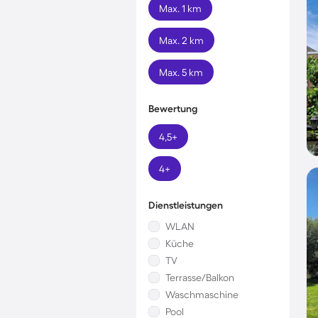
Max. 1 km
Max. 2 km
Max. 5 km
Bewertung
4,5+
4+
Dienstleistungen
WLAN
Küche
TV
Terrasse/Balkon
Waschmaschine
Pool