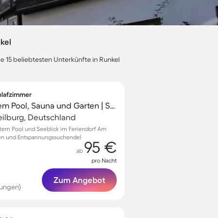
kel
e 15 beliebtesten Unterkünfte in Runkel
chlafzimmer
Ferienhaus mit privatem Pool, Sauna und Garten | Seeblick
ilburg, Deutschland
vatem Pool und Seeblick im Feriendorf Am
ien und Entspannungssuchende!
95 €
ab
pro Nacht
Zum Angebot
tungen)