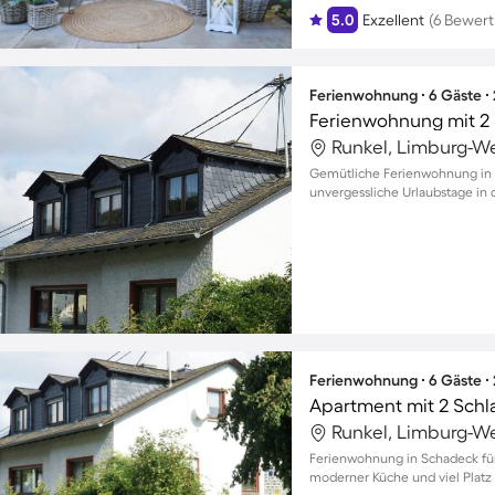
5.0
Exzellent
(6 Bewer
Ferienwohnung ∙ 6 Gäste ∙
Ferienwohnung mit 2 
Runkel, Limburg-We
Gemütliche Ferienwohnung in Sc
unvergessliche Urlaubstage in 
Ferienwohnung ∙ 6 Gäste ∙
Apartment mit 2 Schl
Runkel, Limburg-We
Ferienwohnung in Schadeck für 
moderner Küche und viel Platz