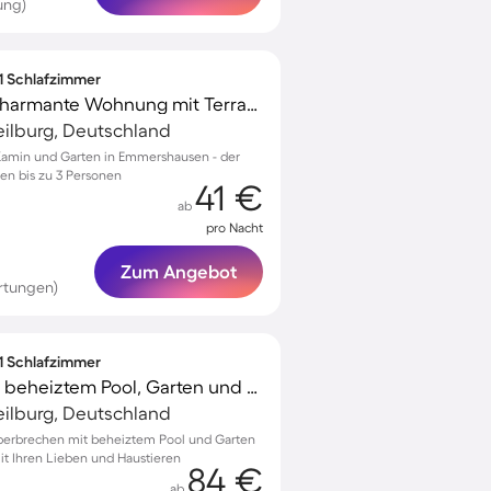
ung)
 1 Schlafzimmer
Familienfreundliche charmante Wohnung mit Terrasse, Grill und Garten | Naturblick
ilburg, Deutschland
Kamin und Garten in Emmershausen - der
ien bis zu 3 Personen
41 €
ab
pro Nacht
Zum Angebot
rtungen)
 1 Schlafzimmer
Schöne Wohnung mit beheiztem Pool, Garten und Grill | Hunde erlaubt
ilburg, Deutschland
Oberbrechen mit beheiztem Pool und Garten
t Ihren Lieben und Haustieren
84 €
ab