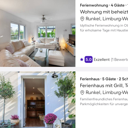
Ferienwohnung ∙ 4 Gäste ∙
Wohnung mit beheizt
Runkel, Limburg-We
Idyllische Ferienwohnung in 
für erholsame Tage mit Haust
5.0
Exzellent
(1 Bewert
Ferienhaus ∙ 5 Gäste ∙ 2 S
Ferienhaus mit Grill,
Runkel, Limburg-We
Familienfreundliches Ferienhau
Parkmöglichkeiten für unverge