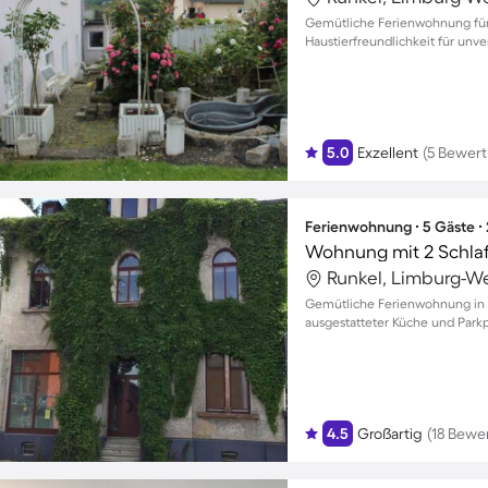
Gemütliche Ferienwohnung für 
Haustierfreundlichkeit für unv
5.0
Exzellent
(5 Bewer
Ferienwohnung ∙ 5 Gäste ∙
Wohnung mit 2 Schla
Runkel, Limburg-We
Gemütliche Ferienwohnung in B
ausgestatteter Küche und Parkpl
4.5
Großartig
(18 Bewe