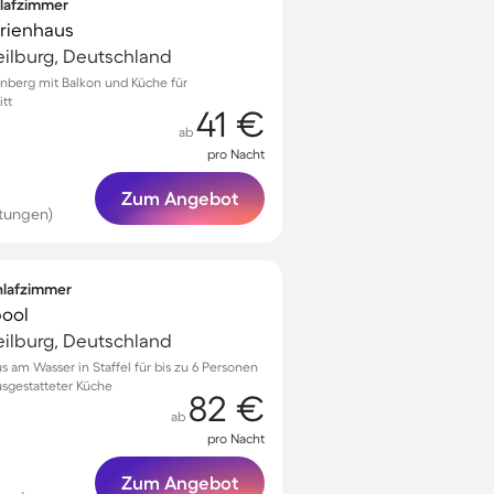
hlafzimmer
erienhaus
ilburg, Deutschland
nberg mit Balkon und Küche für
itt
41 €
ab
pro Nacht
Zum Angebot
rtungen)
chlafzimmer
pool
ilburg, Deutschland
s am Wasser in Staffel für bis zu 6 Personen
usgestatteter Küche
82 €
ab
pro Nacht
Zum Angebot