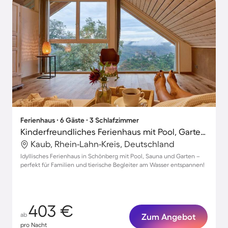
Ferienhaus ∙ 6 Gäste ∙ 3 Schlafzimmer
Kinderfreundliches Ferienhaus mit Pool, Garten und Grill | Haustierfreundlich
Kaub, Rhein-Lahn-Kreis, Deutschland
Idyllisches Ferienhaus in Schönberg mit Pool, Sauna und Garten –
perfekt für Familien und tierische Begleiter am Wasser entspannen!
403 €
ab
Zum Angebot
pro Nacht