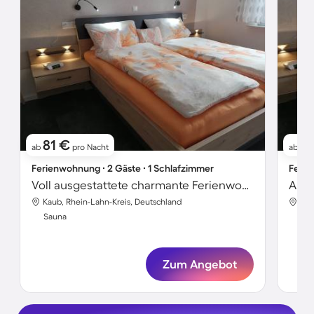
81 €
9
ab
pro Nacht
ab
Ferienwohnung ∙ 2 Gäste ∙ 1 Schlafzimmer
Ferie
Voll ausgestattete charmante Ferienwohnung mit Sauna und Grill
Apar
Kaub, Rhein-Lahn-Kreis, Deutschland
Kau
Sauna
Sa
Zum Angebot