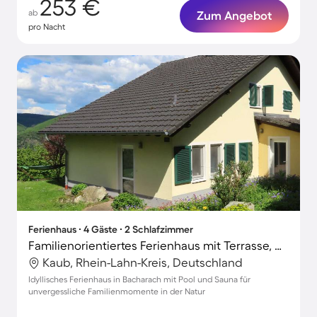
253 €
ab
Zum Angebot
pro Nacht
Ferienhaus ∙ 4 Gäste ∙ 2 Schlafzimmer
Familienorientiertes Ferienhaus mit Terrasse, Grill und Sauna | Haustiere sind willkommen
Kaub, Rhein-Lahn-Kreis, Deutschland
Idyllisches Ferienhaus in Bacharach mit Pool und Sauna für
unvergessliche Familienmomente in der Natur