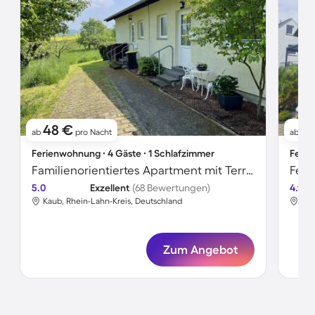
48 €
5
ab
pro Nacht
ab
Ferienwohnung ∙ 4 Gäste ∙ 1 Schlafzimmer
Ferie
Familienorientiertes Apartment mit Terrasse, Grill und Garten | Naturblick | Haustierfreundlich
Feri
5.0
Exzellent
(68 Bewertungen)
4.9
Kaub, Rhein-Lahn-Kreis, Deutschland
Kau
Zum Angebot