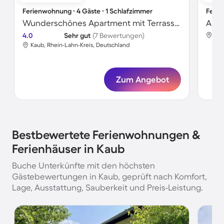
Ferienwohnung ∙ 4 Gäste ∙ 1 Schlafzimmer
Ferie
Wunderschönes Apartment mit Terrasse | Nah am Strand | Haustiere sind willkommen
Apar
4.0
Sehr gut
(7 Bewertungen)
Kau
Kaub, Rhein-Lahn-Kreis, Deutschland
Zum Angebot
Bestbewertete Ferienwohnungen &
Ferienhäuser in Kaub
Buche Unterkünfte mit den höchsten
Gästebewertungen in Kaub, geprüft nach Komfort,
Lage, Ausstattung, Sauberkeit und Preis-Leistung.