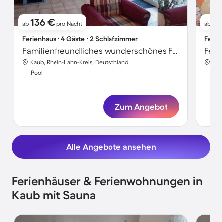
136 €
2
ab
pro Nacht
ab
Ferienhaus ∙ 4 Gäste ∙ 2 Schlafzimmer
Ferie
Familienfreundliches wunderschönes Ferienhaus mit Terrasse, Pool und Grill | Hunde erlaubt
Feri
Kaub, Rhein-Lahn-Kreis, Deutschland
Kau
Pool
Poo
Zum Angebot
Alle Angebote ansehen
Ferienhäuser & Ferienwohnungen in
Kaub mit Sauna