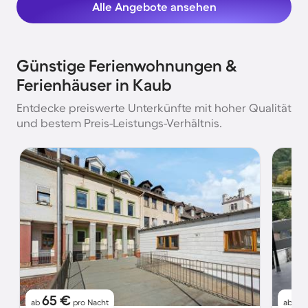
Alle Angebote ansehen
Günstige Ferienwohnungen &
Ferienhäuser in Kaub
Entdecke preiswerte Unterkünfte mit hoher Qualität
und bestem Preis-Leistungs-Verhältnis.
65 €
7
ab
pro Nacht
ab