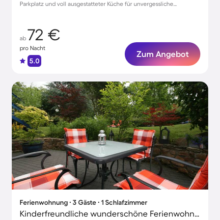
Parkplatz und voll ausgestatteter Küche für unvergessliche
Aufenthalte
72 €
ab
pro Nacht
Zum Angebot
5.0
Ferienwohnung ∙ 3 Gäste ∙ 1 Schlafzimmer
Kinderfreundliche wunderschöne Ferienwohnung mit Terrasse, Grill und Garten | Haustiere sind willkommen