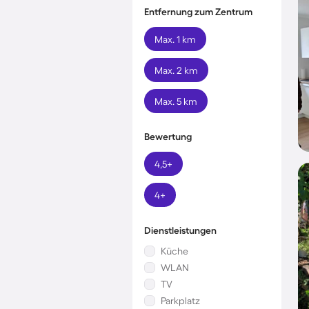
Entfernung zum Zentrum
Max. 1 km
Max. 2 km
Max. 5 km
Bewertung
4,5+
4+
Dienstleistungen
Küche
WLAN
TV
Parkplatz