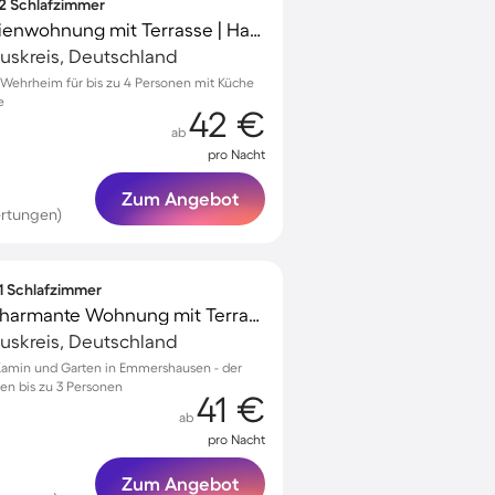
 2 Schlafzimmer
Voll ausgestattete Ferienwohnung mit Terrasse | Haustiere erlaubt
uskreis, Deutschland
Wehrheim für bis zu 4 Personen mit Küche
e
42 €
ab
pro Nacht
Zum Angebot
ertungen)
 1 Schlafzimmer
Familienfreundliche charmante Wohnung mit Terrasse, Grill und Garten | Naturblick
uskreis, Deutschland
Kamin und Garten in Emmershausen - der
ien bis zu 3 Personen
41 €
ab
pro Nacht
Zum Angebot