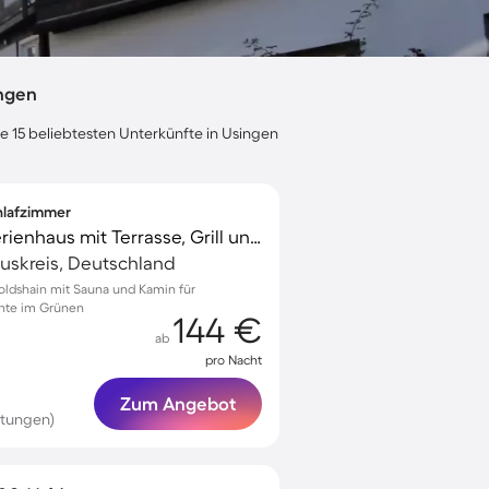
ingen
ie 15 beliebtesten Unterkünfte in Usingen
chlafzimmer
Kinderfreundliches Ferienhaus mit Terrasse, Grill und Sauna | Naturblick
uskreis, Deutschland
oldshain mit Sauna und Kamin für
nte im Grünen
144 €
ab
pro Nacht
Zum Angebot
rtungen)