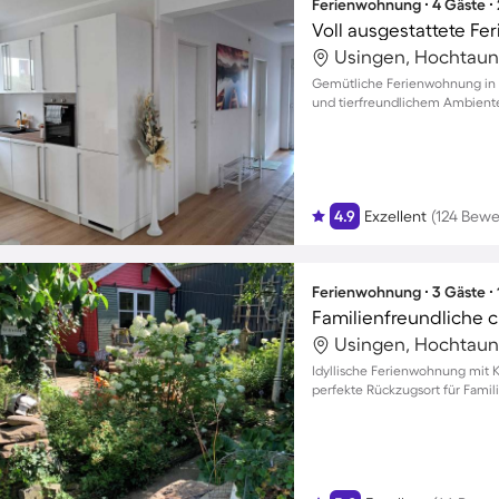
Ferienwohnung ∙ 4 Gäste ∙
Usingen, Hochtaun
Gemütliche Ferienwohnung in 
und tierfreundlichem Ambient
4.9
Exzellent
(124 Bew
Ferienwohnung ∙ 3 Gäste ∙
Usingen, Hochtaun
Idyllische Ferienwohnung mit 
perfekte Rückzugsort für Famil