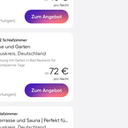
pro Nacht
Zum Angebot
rtungen)
 2 Schlafzimmer
se und Garten
uskreis, Deutschland
nung mit Garten in Bad Nauheim für
 entspannte Tage
72 €
ab
pro Nacht
Zum Angebot
ertungen)
hlafzimmer
Ferienhaus mit Grill, Terrasse und Sauna | Perfekt für die Arbeit von Zuhause
uskreis, Deutschland