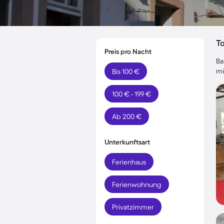
T
Preis pro Nacht
Ba
mi
Bis 100 €
100 € - 199 €
Ab 200 €
Unterkunftsart
Ferienhaus
Ferienwohnung
Privatzimmer