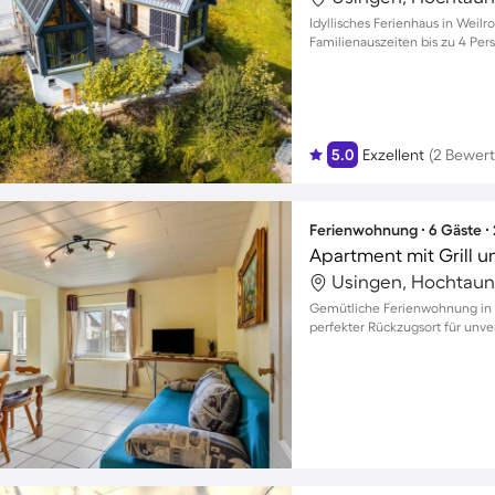
Idyllisches Ferienhaus in Weil
Familienauszeiten bis zu 4 Per
5.0
Exzellent
(2 Bewer
Ferienwohnung ∙ 6 Gäste ∙
Apartment mit Grill u
Usingen, Hochtaun
Gemütliche Ferienwohnung in W
perfekter Rückzugsort für unve