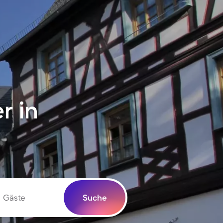
r in
Gäste
Suche