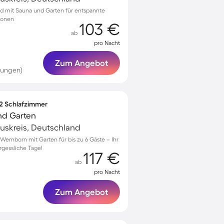
rod mit Sauna und Garten für entspannte
sonen
103 €
ab
pro Nacht
Zum Angebot
tungen)
 2 Schlafzimmer
nd Garten
uskreis, Deutschland
ernborn mit Garten für bis zu 6 Gäste – Ihr
rgessliche Tage!
117 €
ab
pro Nacht
Zum Angebot