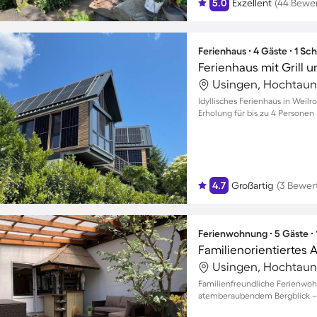
5.0
Exzellent
(44 Bewe
Ferienhaus ∙ 4 Gäste ∙ 1 Sc
Ferienhaus mit Grill 
Usingen, Hochtaun
Idyllisches Ferienhaus in Weil
Erholung für bis zu 4 Personen
4.7
Großartig
(3 Bewer
Ferienwohnung ∙ 5 Gäste ∙
Usingen, Hochtaun
Familienfreundliche Ferienwo
atemberaubendem Bergblick –