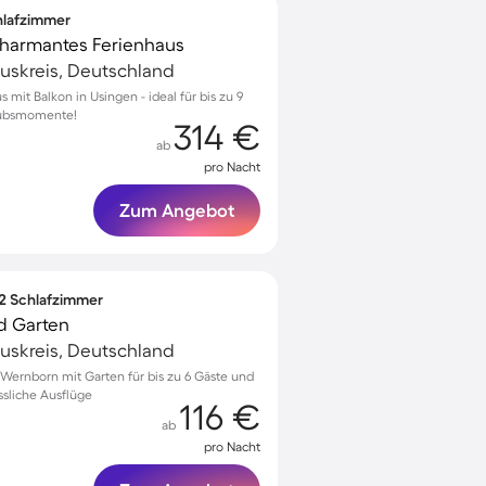
chlafzimmer
 charmantes Ferienhaus
uskreis, Deutschland
 mit Balkon in Usingen - ideal für bis zu 9
aubsmomente!
314 €
ab
pro Nacht
Zum Angebot
 2 Schlafzimmer
d Garten
uskreis, Deutschland
ernborn mit Garten für bis zu 6 Gäste und
ssliche Ausflüge
116 €
ab
pro Nacht