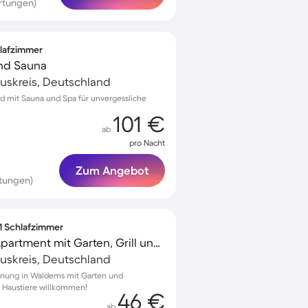
rtungen)
hlafzimmer
und Sauna
uskreis, Deutschland
rod mit Sauna und Spa für unvergessliche
101 €
ab
pro Nacht
Zum Angebot
tungen)
 1 Schlafzimmer
Familienorientiertes Apartment mit Garten, Grill und Terrasse | Bergblick | Haustiere erlaubt
uskreis, Deutschland
hnung in Waldems mit Garten und
 Haustiere willkommen!
46 €
ab