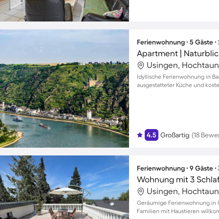
Ferienwohnung ∙ 5 Gäste ∙
Apartment | Naturblic
Usingen, Hochtaun
Idyllische Ferienwohnung in Ba
ausgestatteter Küche und kost
4.5
Großartig
(18 Bewe
Ferienwohnung ∙ 9 Gäste ∙
Wohnung mit 3 Schla
Usingen, Hochtaun
Geräumige Ferienwohnung in Us
Familien mit Haustieren willk