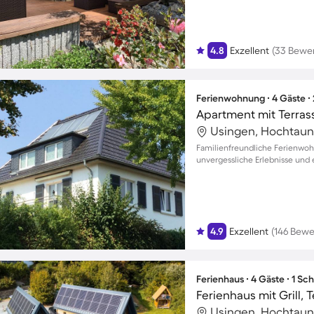
4.8
Exzellent
(33 Bewe
Ferienwohnung ∙ 4 Gäste ∙
Apartment mit Terras
Usingen, Hochtaun
Familienfreundliche Ferienwoh
unvergessliche Erlebnisse und
4.9
Exzellent
(146 Bew
Ferienhaus ∙ 4 Gäste ∙ 1 Sc
Usingen, Hochtaun