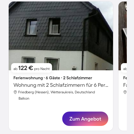
122 €
6
ab
pro Nacht
ab
Ferienwohnung ∙ 6 Gäste ∙ 2 Schlafzimmer
Ferie
Wohnung mit 2 Schlafzimmern für 6 Personen
Friedberg (Hessen), Wetteraukreis, Deutschland
Fri
Balkon
Bal
Zum Angebot