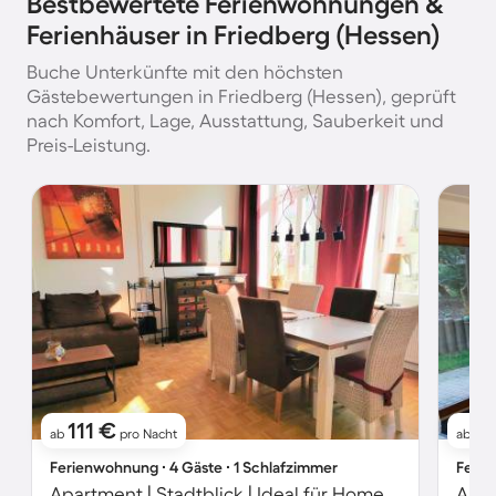
Bestbewertete Ferienwohnungen &
Ferienhäuser in Friedberg (Hessen)
Buche Unterkünfte mit den höchsten
Gästebewertungen in Friedberg (Hessen), geprüft
nach Komfort, Lage, Ausstattung, Sauberkeit und
Preis-Leistung.
111 €
11
ab
pro Nacht
ab
Ferienwohnung ∙ 4 Gäste ∙ 1 Schlafzimmer
Ferie
Apartment | Stadtblick | Ideal für Homeoffice