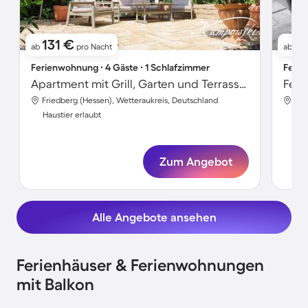
131 €
9
ab
pro Nacht
ab
Ferienwohnung ∙ 4 Gäste ∙ 1 Schlafzimmer
Ferie
Apartment mit Grill, Garten und Terrasse | Gartenblick
Friedberg (Hessen), Wetteraukreis, Deutschland
Fri
Haustier erlaubt
Hau
Zum Angebot
Alle Angebote ansehen
Ferienhäuser & Ferienwohnungen
mit Balkon