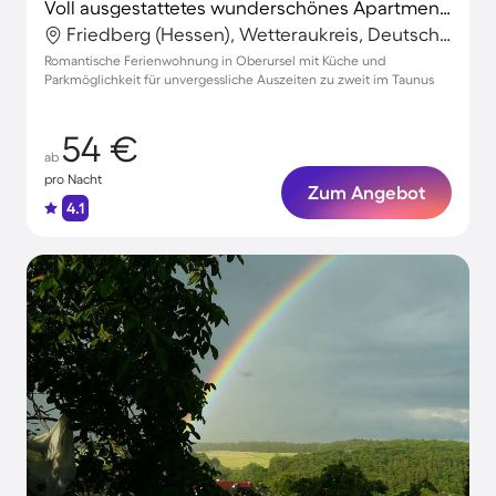
Voll ausgestattetes wunderschönes Apartment | Ideal für Homeoffice
Friedberg (Hessen), Wetteraukreis, Deutschland
Romantische Ferienwohnung in Oberursel mit Küche und
Parkmöglichkeit für unvergessliche Auszeiten zu zweit im Taunus
54 €
ab
pro Nacht
Zum Angebot
4.1