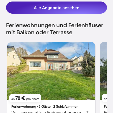
Alle Angebote ansehen
Ferienwohnungen und Ferienhäuser
mit Balkon oder Terrasse
78 €
9
ab
pro Nacht
ab
Ferienwohnung ∙ 5 Gäste ∙ 2 Schlafzimmer
Ferie
Voll ausgestattete Ferienwohnung mit Terrasse, Grill und Garten | Gartenblick