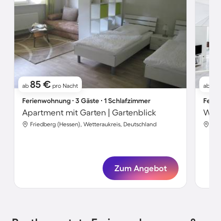
85 €
9
ab
pro Nacht
ab
Ferienwohnung ∙ 3 Gäste ∙ 1 Schlafzimmer
Ferie
Apartment mit Garten | Gartenblick
Friedberg (Hessen), Wetteraukreis, Deutschland
Fri
Zum Angebot