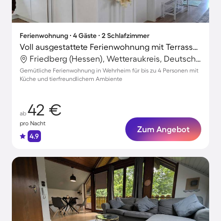
Ferienwohnung ∙ 4 Gäste ∙ 2 Schlafzimmer
Voll ausgestattete Ferienwohnung mit Terrasse | Haustiere erlaubt
Friedberg (Hessen), Wetteraukreis, Deutschland
Gemütliche Ferienwohnung in Wehrheim für bis zu 4 Personen mit
Küche und tierfreundlichem Ambiente
42 €
ab
pro Nacht
Zum Angebot
4.9