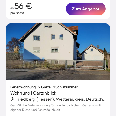
56 €
ab
Zum Angebot
pro Nacht
Ferienwohnung ∙ 2 Gäste ∙ 1 Schlafzimmer
Wohnung | Gartenblick
Friedberg (Hessen), Wetteraukreis, Deutschland
Gemütliche Ferienwohnung für zwei in idyllischem Gettenau mit
eigener Küche und Parkmöglichkeit