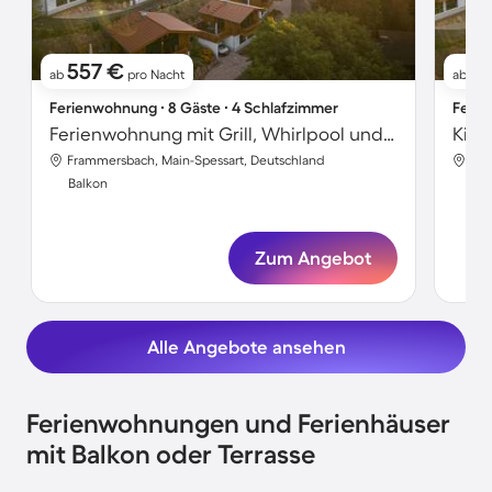
557 €
5
ab
pro Nacht
ab
Ferienwohnung ∙ 8 Gäste ∙ 4 Schlafzimmer
Ferie
Ferienwohnung mit Grill, Whirlpool und Terrasse | Panoramablick
Frammersbach, Main-Spessart, Deutschland
Fra
Balkon
Bal
Zum Angebot
Alle Angebote ansehen
Ferienwohnungen und Ferienhäuser
mit Balkon oder Terrasse