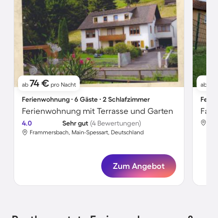
74 €
11
ab
pro Nacht
ab
Ferienwohnung ∙ 6 Gäste ∙ 2 Schlafzimmer
Ferie
Ferienwohnung mit Terrasse und Garten
4.0
Sehr gut
(4 Bewertungen)
Fra
Frammersbach, Main-Spessart, Deutschland
Zum Angebot