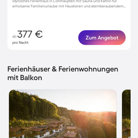
Idyllisches Ferienhaus in Lohrhaupten mit Sauna und Kamin für
erholsame Familienurlaube mit Haustieren und atemberaubendem
Balkonblick
377 €
ab
Zum Angebot
pro Nacht
Ferienhäuser & Ferienwohnungen
mit Balkon