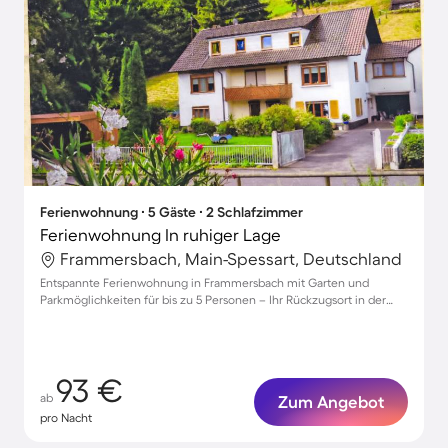
Ferienwohnung ∙ 5 Gäste ∙ 2 Schlafzimmer
Ferienwohnung In ruhiger Lage
Frammersbach, Main-Spessart, Deutschland
Entspannte Ferienwohnung in Frammersbach mit Garten und
Parkmöglichkeiten für bis zu 5 Personen – Ihr Rückzugsort in der
Natur!
93 €
ab
Zum Angebot
pro Nacht