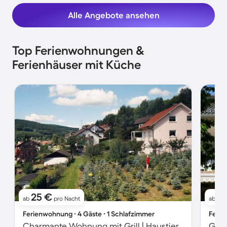
Alle Angebote ansehen
Top Ferienwohnungen &
Ferienhäuser mit Küche
25 €
7
ab
pro Nacht
ab
Ferienwohnung ∙ 4 Gäste ∙ 1 Schlafzimmer
Ferie
Charmante Wohnung mit Grill | Haustiere erlaubt