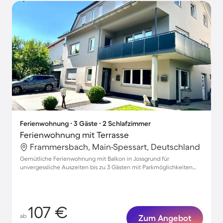
Ferienwohnung ∙ 3 Gäste ∙ 2 Schlafzimmer
Ferienwohnung mit Terrasse
Frammersbach, Main-Spessart, Deutschland
Gemütliche Ferienwohnung mit Balkon in Jossgrund für
unvergessliche Auszeiten bis zu 3 Gästen mit Parkmöglichkeiten
und Küche
107 €
ab
Zum Angebot