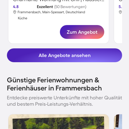
4.8
Exzellent
(50 Bewertungen)
5.0
Frammersbach, Main-Spessart, Deutschland
Fra
Küche
Kü
Zum Angebot
Alle Angebote ansehen
Günstige Ferienwohnungen &
Ferienhäuser in Frammersbach
Entdecke preiswerte Unterkünfte mit hoher Qualität
und bestem Preis-Leistungs-Verhältnis.