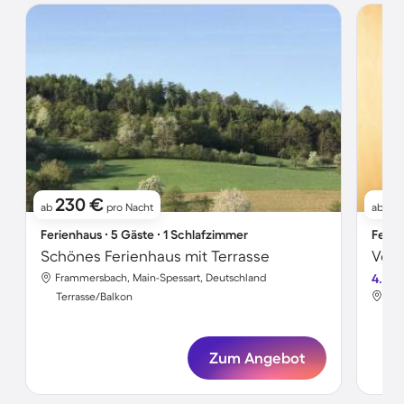
230 €
6
ab
pro Nacht
ab
Ferienhaus ∙ 5 Gäste ∙ 1 Schlafzimmer
Ferie
Schönes Ferienhaus mit Terrasse
Voll
Frammersbach, Main-Spessart, Deutschland
4.6
Fra
Terrasse/Balkon
Ter
Zum Angebot