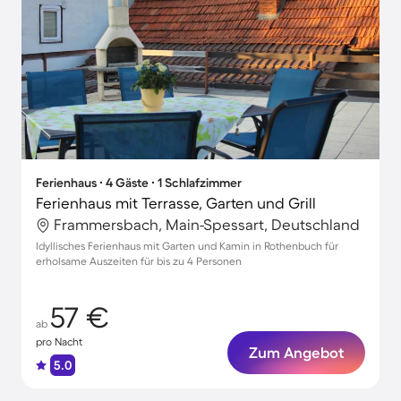
Ferienhaus ∙ 4 Gäste ∙ 1 Schlafzimmer
Ferienhaus mit Terrasse, Garten und Grill
Frammersbach, Main-Spessart, Deutschland
Idyllisches Ferienhaus mit Garten und Kamin in Rothenbuch für
erholsame Auszeiten für bis zu 4 Personen
57 €
ab
pro Nacht
Zum Angebot
5.0