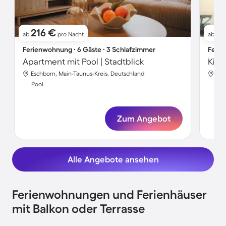
216 €
7
ab
pro Nacht
ab
Ferienwohnung ∙ 6 Gäste ∙ 3 Schlafzimmer
Ferie
Apartment mit Pool | Stadtblick
Eschborn, Main-Taunus-Kreis, Deutschland
Esc
Pool
Poo
Zum Angebot
Alle Angebote ansehen
Ferienwohnungen und Ferienhäuser
mit Balkon oder Terrasse