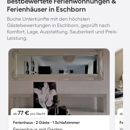
Bestbewertete Ferienwohnungen &
Ferienhäuser in Eschborn
Buche Unterkünfte mit den höchsten
Gästebewertungen in Eschborn, geprüft nach
Komfort, Lage, Ausstattung, Sauberkeit und Preis-
Leistung.
77 €
8
ab
pro Nacht
ab
Ferienhaus ∙ 2 Gäste ∙ 1 Schlafzimmer
Ferie
Ferienhaus mit Garten