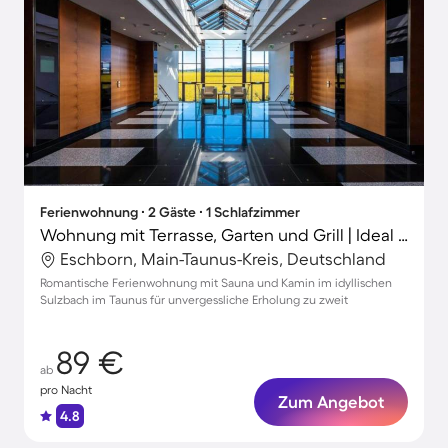
Ferienwohnung ∙ 2 Gäste ∙ 1 Schlafzimmer
Wohnung mit Terrasse, Garten und Grill | Ideal für Homeoffice
Eschborn, Main-Taunus-Kreis, Deutschland
Romantische Ferienwohnung mit Sauna und Kamin im idyllischen
Sulzbach im Taunus für unvergessliche Erholung zu zweit
89 €
ab
pro Nacht
Zum Angebot
4.8