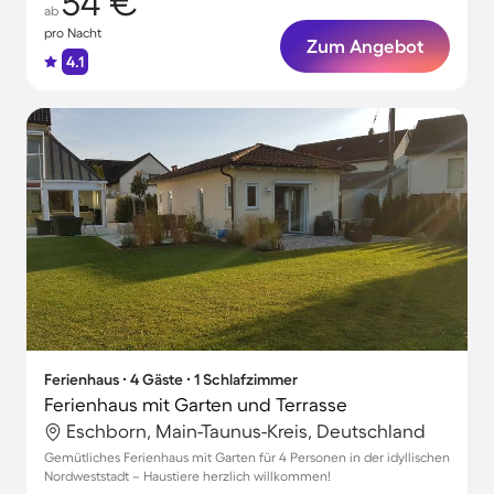
54 €
ab
pro Nacht
Zum Angebot
4.1
Ferienhaus ∙ 4 Gäste ∙ 1 Schlafzimmer
Ferienhaus mit Garten und Terrasse
Eschborn, Main-Taunus-Kreis, Deutschland
Gemütliches Ferienhaus mit Garten für 4 Personen in der idyllischen
Nordweststadt – Haustiere herzlich willkommen!