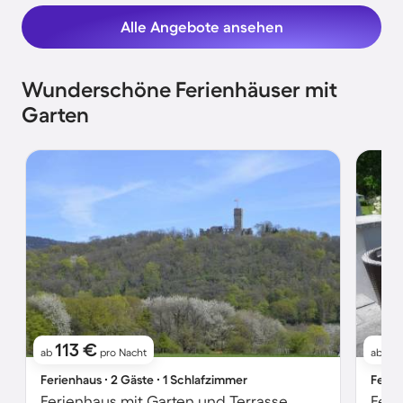
Alle Angebote ansehen
Wunderschöne Ferienhäuser mit
Garten
113 €
9
ab
pro Nacht
ab
Ferienhaus ∙ 2 Gäste ∙ 1 Schlafzimmer
Ferie
Ferienhaus mit Garten und Terrasse