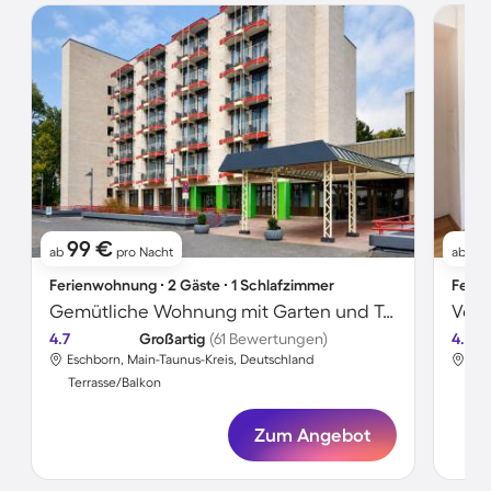
99 €
8
ab
pro Nacht
ab
Ferienwohnung ∙ 2 Gäste ∙ 1 Schlafzimmer
Ferie
Gemütliche Wohnung mit Garten und Terrasse | Ideal für Homeoffice
4.7
Großartig
(61 Bewertungen)
4.3
Eschborn, Main-Taunus-Kreis, Deutschland
Esc
Terrasse/Balkon
Ter
Zum Angebot