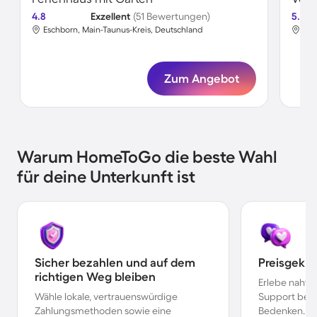
4.8
Exzellent
(51 Bewertungen)
5.0
Eschborn, Main-Taunus-Kreis, Deutschland
Esc
Zum Angebot
Warum HomeToGo die beste Wahl
für deine Unterkunft ist
Sicher bezahlen und auf dem
Preisgekr
richtigen Weg bleiben
Erlebe nahtl
Wähle lokale, vertrauenswürdige
Support bei 
Zahlungsmethoden sowie eine
Bedenken.