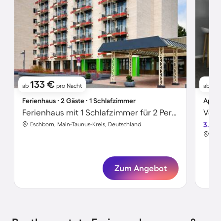
133 €
1
ab
pro Nacht
ab
Ferienhaus ∙ 2 Gäste ∙ 1 Schlafzimmer
Apart
Ferienhaus mit 1 Schlafzimmer für 2 Personen
Eschborn, Main-Taunus-Kreis, Deutschland
3.3
Esc
Zum Angebot