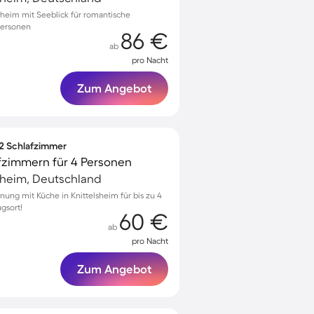
zheim mit Seeblick für romantische
Personen
86 €
ab
pro Nacht
Zum Angebot
 2 Schlafzimmer
fzimmern für 4 Personen
heim, Deutschland
ung mit Küche in Knittelsheim für bis zu 4
gsort!
60 €
ab
pro Nacht
Zum Angebot