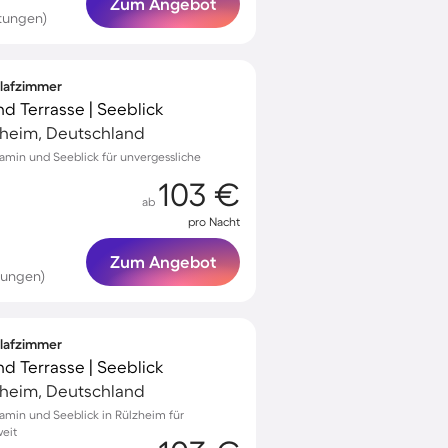
Zum Angebot
rtungen)
hlafzimmer
nd Terrasse | Seeblick
heim, Deutschland
amin und Seeblick für unvergessliche
103 €
ab
pro Nacht
Zum Angebot
tungen)
hlafzimmer
nd Terrasse | Seeblick
heim, Deutschland
amin und Seeblick in Rülzheim für
eit