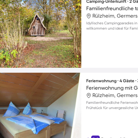
Camping-Unterkunft ∙ 2 Gä
Rülzheim, Germers
Idyllisches Campingparadies in
willkommen und ideal für Fami
Ferienwohnung ∙ 4 Gäste ∙
Ferienwohnung mit Ga
Rülzheim, Germers
Familienfreundliche Ferienwoh
Frühstück für unvergessliche 