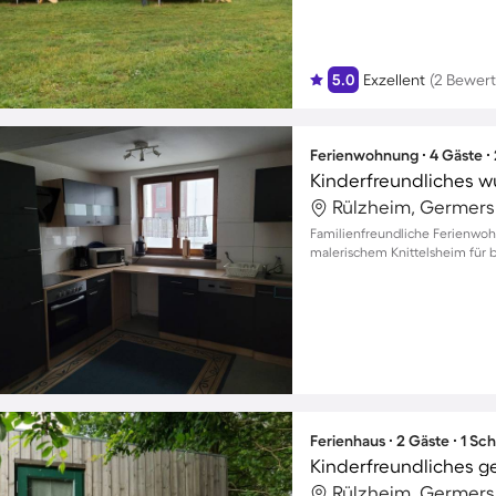
5.0
Exzellent
(2 Bewer
Ferienwohnung ∙ 4 Gäste ∙
Kinderfreundliches 
Rülzheim, Germers
Familienfreundliche Ferienwo
malerischem Knittelsheim für b
Ferienhaus ∙ 2 Gäste ∙ 1 Sc
Rülzheim, Germers