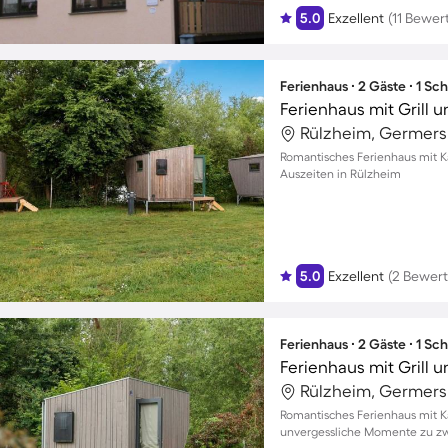
5.0
Exzellent
(11 Bewe
Ferienhaus ∙ 2 Gäste ∙ 1 Sc
Ferienhaus mit Grill u
Rülzheim, Germers
Romantisches Ferienhaus mit K
Auszeiten in Rülzheim
5.0
Exzellent
(2 Bewer
Ferienhaus ∙ 2 Gäste ∙ 1 Sc
Ferienhaus mit Grill u
Rülzheim, Germers
Romantisches Ferienhaus mit K
unvergessliche Momente zu zw