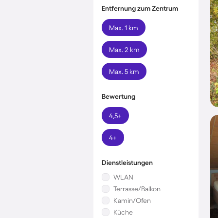
Entfernung zum Zentrum
Max. 1 km
Max. 2 km
Max. 5 km
Bewertung
4,5+
4+
Dienstleistungen
WLAN
Terrasse/Balkon
Kamin/Ofen
Küche