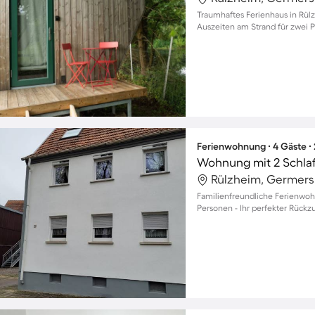
Traumhaftes Ferienhaus in Rül
Auszeiten am Strand für zwei 
Ferienwohnung ∙ 4 Gäste ∙
Wohnung mit 2 Schla
Rülzheim, Germers
Familienfreundliche Ferienwohn
Personen - Ihr perfekter Rückzu