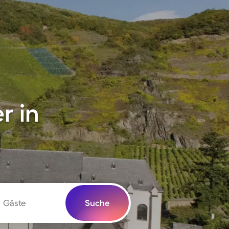
r in
Gäste
Suche