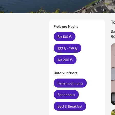
T
Preis pro Nacht
Ba
Rü
Bis 100 €
100 € - 199 €
Ab 200 €
Unterkunftsart
Ferienwohnung
Ferienhaus
Bed & Breakfast