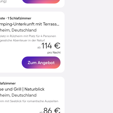
ung)
ste ∙ 1 Schlafzimmer
Kinderfreundliche Camping-Unterkunft mit Terrasse | Strand in der Nähe | Haustiere erlaubt
heim, Deutschland
atz in Rülzheim mit Platz für 4 Personen
gessliche Abenteuer in der Natur!
114 €
ab
pro Nacht
Zum Angebot
hlafzimmer
e und Grill | Naturblick
heim, Deutschland
heim mit Seeblick für romantische Auszeiten
86 €
ab