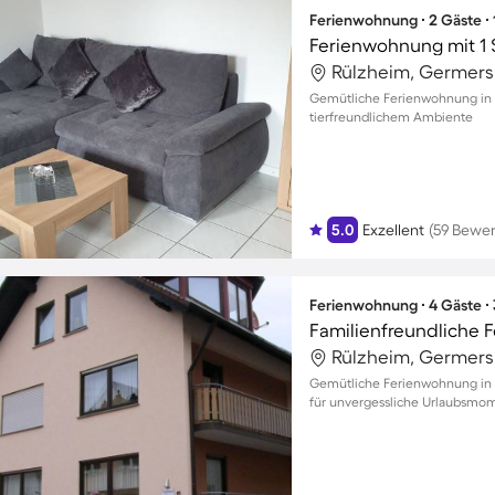
Ferienwohnung ∙ 2 Gäste ∙
Ferienwohnung mit 1 
Rülzheim, Germers
Gemütliche Ferienwohnung in 
tierfreundlichem Ambiente
5.0
Exzellent
(59 Bewe
Ferienwohnung ∙ 4 Gäste ∙
Familienfreundliche 
Rülzheim, Germers
Gemütliche Ferienwohnung in H
für unvergessliche Urlaubsmo