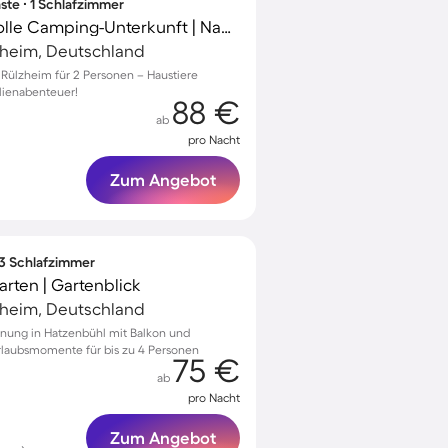
ste ∙ 1 Schlafzimmer
Familienfreundliche tolle Camping-Unterkunft | Nah am Strand | Haustiere erlaubt
heim, Deutschland
 Rülzheim für 2 Personen – Haustiere
lienabenteuer!
88 €
ab
pro Nacht
Zum Angebot
 3 Schlafzimmer
rten | Gartenblick
heim, Deutschland
nung in Hatzenbühl mit Balkon und
Urlaubsmomente für bis zu 4 Personen
75 €
ab
pro Nacht
Zum Angebot