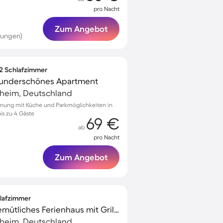
pro Nacht
Zum Angebot
tungen)
 2 Schlafzimmer
wunderschönes Apartment
heim, Deutschland
hnung mit Küche und Parkmöglichkeiten in
is zu 4 Gäste
69 €
ab
pro Nacht
Zum Angebot
hlafzimmer
Kinderfreundliches gemütliches Ferienhaus mit Grill und Terrasse | Seeblick | Neben dem Strand
heim, Deutschland