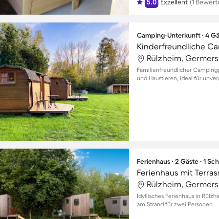
5.0
Exzellent
(1 Bewert
Camping-Unterkunft ∙ 4 Gä
Rülzheim, Germers
Familienfreundlicher Campingpl
und Haustieren, ideal für unver
Ferienhaus ∙ 2 Gäste ∙ 1 Sc
Ferienhaus mit Terrass
Rülzheim, Germers
Idyllisches Ferienhaus in Rülz
am Strand für zwei Personen