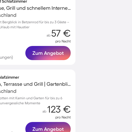
 1 Schlafzimmer
Apartment mit Terrasse, Grill und schnellem Internet | Gartenblick
schland
ergblick in Betzenrod für bis zu 3 Gäste –
Urlaub mit Haustier
57 €
ab
pro Nacht
Zum Angebot
tungen)
chlafzimmer
Ferienhaus mit Garten, Terrasse und Grill | Gartenblick | Perfekt für die Arbeit von Zuhause
schland
tten mit Kamin und Garten für bis zu 6
r unvergessliche Momente
123 €
ab
pro Nacht
Zum Angebot