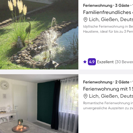
Ferienwohnung ∙ 3 Gäste ∙
Lich, Gießen, Deut
Idyllische Ferienwohnung in Be
Haustiere, ideal für bis zu 3 Pe
4.9
Exzellent
(30 Bewe
Ferienwohnung ∙ 2 Gäste ∙
Ferienwohnung mit 1 
Lich, Gießen, Deut
Romantische Ferienwohnung in 
unvergessliche Auszeiten zu z