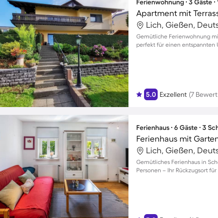
Ferienwohnung ∙ 3 Gäste ∙
Lich, Gießen, Deut
Gemütliche Ferienwohnung mit B
perfekt für einen entspannten 
5.0
Exzellent
(7 Bewer
Ferienhaus ∙ 6 Gäste ∙ 3 S
Lich, Gießen, Deut
Gemütliches Ferienhaus in Scho
Personen – Ihr Rückzugsort fü