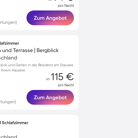
pro Nacht
Zum Angebot
rtungen)
hlafzimmer
 und Terrasse | Bergblick
schland
gblick und Garten in der Residenz am Stausee
 Ihrem Haustier.
115 €
ab
pro Nacht
Zum Angebot
rtungen)
 1 Schlafzimmer
schland