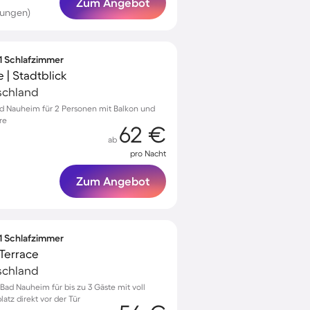
Zum Angebot
tungen)
 1 Schlafzimmer
 | Stadtblick
schland
ad Nauheim für 2 Personen mit Balkon und
re
62 €
ab
pro Nacht
Zum Angebot
 1 Schlafzimmer
Terrace
schland
ad Nauheim für bis zu 3 Gäste mit voll
atz direkt vor der Tür