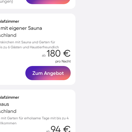
tungen)
chlafzimmer
a mit eigener Sauna
schland
erskirchen mit Sauna und Garten für
s zu 6 Gästen und Haustierfreundlich
180 €
ab
pro Nacht
Zum Angebot
chlafzimmer
haus
schland
r mit Garten für erholsame Tage mit bis zu 4
willkommen
94 €
ab