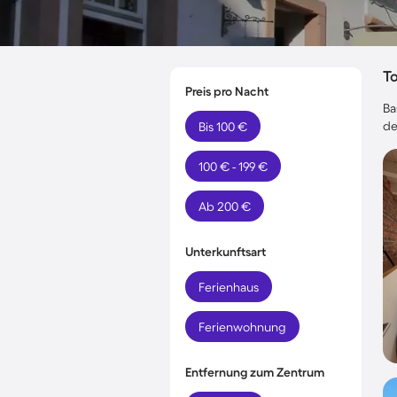
T
Preis pro Nacht
Ba
de
Bis 100 €
100 € - 199 €
Ab 200 €
Unterkunftsart
Ferienhaus
Ferienwohnung
Entfernung zum Zentrum