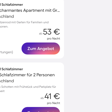
 1 Schlafzimmer
Familienfreundliches charmantes Apartment mit Grill, Terrasse und Garten | Naturblick | Hunde erlaubt
schland
tzenrod mit Garten für Familien und
rsonen.
53 €
ab
pro Nacht
Zum Angebot
rtungen)
 1 Schlafzimmer
Schlafzimmer für 2 Personen
schland
Schotten mit Frühstück und Parkplatz für
weit
41 €
ab
pro Nacht