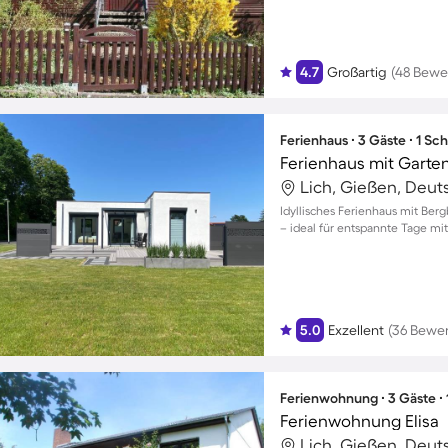
4.7
Großartig
(48 Bewe
Ferienhaus ∙ 3 Gäste ∙ 1 Sc
Ferienhaus mit Garten
Lich, Gießen, Deut
Idyllisches Ferienhaus mit Ber
– ideal für entspannte Tage mit
5.0
Exzellent
(36 Bewe
Ferienwohnung ∙ 3 Gäste ∙
Ferienwohnung Elisa
Lich, Gießen, Deut