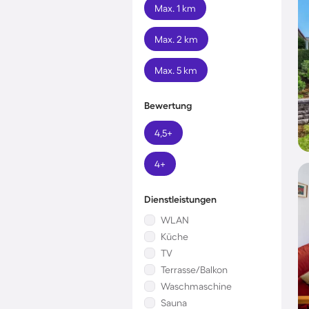
Max. 1 km
Max. 2 km
Max. 5 km
Bewertung
4,5+
4+
Dienstleistungen
WLAN
Küche
TV
Terrasse/Balkon
Waschmaschine
Sauna