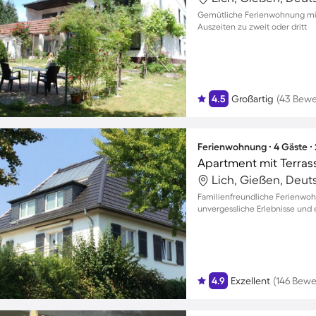
Gemütliche Ferienwohnung mit
Auszeiten zu zweit oder dritt
4.5
Großartig
(43 Bew
Ferienwohnung ∙ 4 Gäste ∙
Apartment mit Terras
Lich, Gießen, Deut
Familienfreundliche Ferienwoh
unvergessliche Erlebnisse und
4.9
Exzellent
(146 Bew