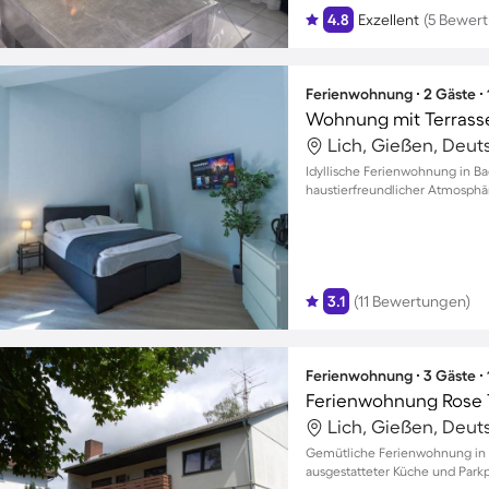
4.8
Exzellent
(5 Bewer
Ferienwohnung ∙ 2 Gäste ∙
Wohnung mit Terrasse
Lich, Gießen, Deut
Idyllische Ferienwohnung in B
haustierfreundlicher Atmosphä
3.1
(11 Bewertungen)
Ferienwohnung ∙ 3 Gäste ∙
Ferienwohnung Rose 
Lich, Gießen, Deut
Gemütliche Ferienwohnung in B
ausgestatteter Küche und Parkpl