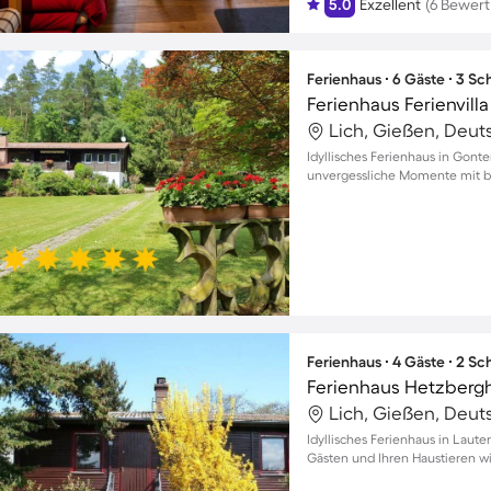
5.0
Exzellent
(6 Bewer
Ferienhaus ∙ 6 Gäste ∙ 3 S
Ferienhaus Ferienvill
Lich, Gießen, Deut
Idyllisches Ferienhaus in Gont
unvergessliche Momente mit bi
Ferienhaus ∙ 4 Gäste ∙ 2 S
Ferienhaus Hetzberg
Lich, Gießen, Deut
Idyllisches Ferienhaus in Laute
Gästen und Ihren Haustieren 