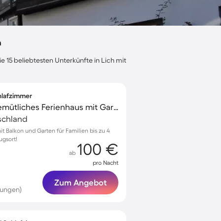
h
e 15 beliebtesten Unterkünfte in Lich mit
chlafzimmer
Kinderfreundliches gemütliches Ferienhaus mit Garten | Naturblick
schland
mit Balkon und Garten für Familien bis zu 4
ugsort!
100 €
ab
pro Nacht
Zum Angebot
tungen)