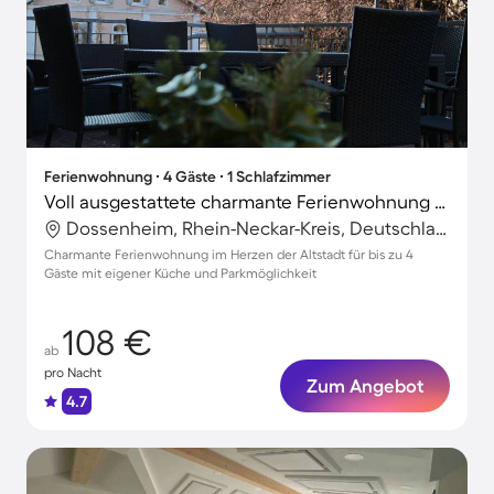
Ferienwohnung ∙ 4 Gäste ∙ 1 Schlafzimmer
Voll ausgestattete charmante Ferienwohnung mit Terrasse | Heidelberger Schloss in der Nähe | Naturblick
Dossenheim, Rhein-Neckar-Kreis, Deutschland
Charmante Ferienwohnung im Herzen der Altstadt für bis zu 4
Gäste mit eigener Küche und Parkmöglichkeit
108 €
ab
pro Nacht
Zum Angebot
4.7