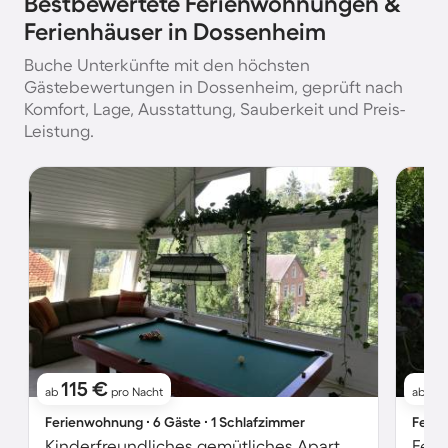
Bestbewertete Ferienwohnungen &
Ferienhäuser in Dossenheim
Buche Unterkünfte mit den höchsten
Gästebewertungen in Dossenheim, geprüft nach
Komfort, Lage, Ausstattung, Sauberkeit und Preis-
Leistung.
115 €
1
ab
pro Nacht
ab
Ferienwohnung ∙ 6 Gäste ∙ 1 Schlafzimmer
Ferie
Kinderfreundliches gemütliches Apartment mit Terrasse | Heidelberger Schloss in der Nähe