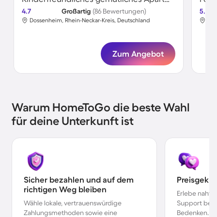
4.7
Großartig
(86 Bewertungen)
5.0
Dossenheim, Rhein-Neckar-Kreis, Deutschland
Dos
Zum Angebot
Warum HomeToGo die beste Wahl
für deine Unterkunft ist
Sicher bezahlen und auf dem
Preisgekr
richtigen Weg bleiben
Erlebe nahtl
Wähle lokale, vertrauenswürdige
Support bei 
Zahlungsmethoden sowie eine
Bedenken.