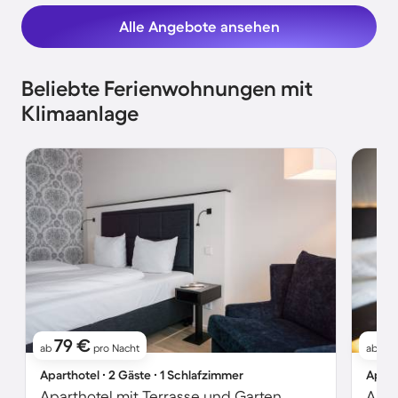
Alle Angebote ansehen
Beliebte Ferienwohnungen mit
Klimaanlage
79 €
16
ab
pro Nacht
ab
Aparthotel ∙ 2 Gäste ∙ 1 Schlafzimmer
Apart
Aparthotel mit Terrasse und Garten