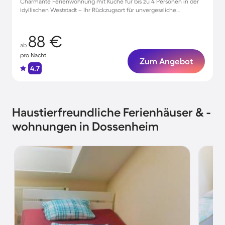
Charmante Ferienwohnung mit Küche für bis zu 4 Personen in der
idyllischen Weststadt – Ihr Rückzugsort für unvergessliche
Momente!
88 €
ab
pro Nacht
Zum Angebot
4.7
Haustierfreundliche Ferienhäuser & -
wohnungen in Dossenheim