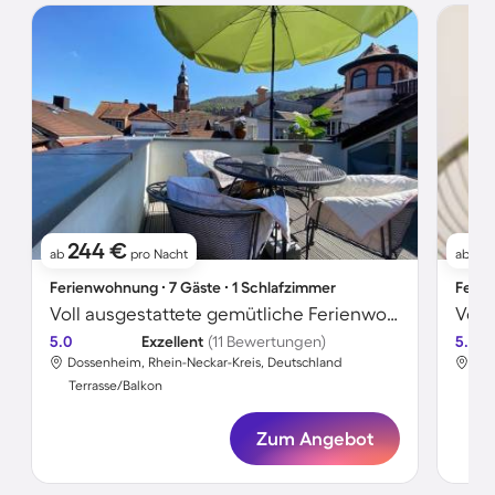
244 €
2
ab
pro Nacht
ab
Ferienwohnung ∙ 7 Gäste ∙ 1 Schlafzimmer
Ferie
Voll ausgestattete gemütliche Ferienwohnung mit Terrasse | Heidelberger Schloss in der Nähe | Bergblick | Ideal für Homeoffice
5.0
Exzellent
(11 Bewertungen)
5.0
Dossenheim, Rhein-Neckar-Kreis, Deutschland
Dos
Terrasse/Balkon
Ter
Zum Angebot