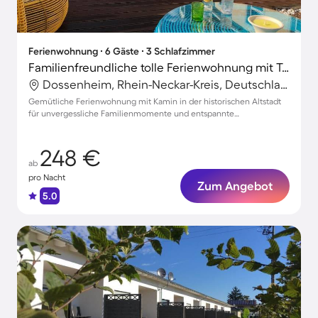
Ferienwohnung ∙ 6 Gäste ∙ 3 Schlafzimmer
Familienfreundliche tolle Ferienwohnung mit Terrasse | Alte Brücke in der Nähe | Stadtblick
Dossenheim, Rhein-Neckar-Kreis, Deutschland
Gemütliche Ferienwohnung mit Kamin in der historischen Altstadt
für unvergessliche Familienmomente und entspannte
Parkmöglichkeiten
248 €
ab
pro Nacht
Zum Angebot
5.0