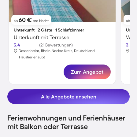
60 €
6
ab
pro Nacht
ab
Unterkunft ∙ 2 Gäste ∙ 1 Schlafzimmer
Unter
Unterkunft mit Terrasse
3.4
(21 Bewertungen)
3.4
Dossenheim, Rhein-Neckar-Kreis, Deutschland
Dos
Haustier erlaubt
Hau
Zum Angebot
Alle Angebote ansehen
Ferienwohnungen und Ferienhäuser
mit Balkon oder Terrasse