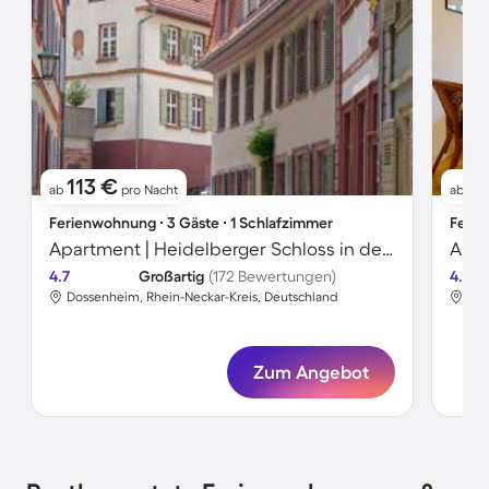
113 €
1
ab
pro Nacht
ab
Ferienwohnung ∙ 3 Gäste ∙ 1 Schlafzimmer
Ferie
Apartment | Heidelberger Schloss in der Nähe | Stadtblick
Apar
4.7
Großartig
(172 Bewertungen)
4.7
Dossenheim, Rhein-Neckar-Kreis, Deutschland
Dos
Zum Angebot