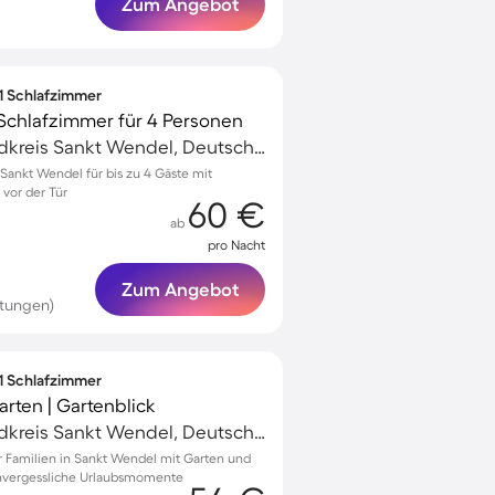
Zum Angebot
 1 Schlafzimmer
Schlafzimmer für 4 Personen
Sankt Wendel, Landkreis Sankt Wendel, Deutschland
ankt Wendel für bis zu 4 Gäste mit
 vor der Tür
60 €
ab
pro Nacht
Zum Angebot
rtungen)
 1 Schlafzimmer
rten | Gartenblick
Sankt Wendel, Landkreis Sankt Wendel, Deutschland
 Familien in Sankt Wendel mit Garten und
 unvergessliche Urlaubsmomente