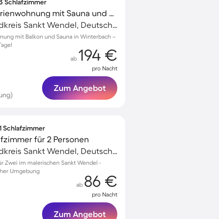
 3 Schlafzimmer
Familienorientierte Ferienwohnung mit Sauna und Grill
Sankt Wendel, Landkreis Sankt Wendel, Deutschland
nung mit Balkon und Sauna in Winterbach –
Tage!
194 €
ab
pro Nacht
Zum Angebot
ung)
 1 Schlafzimmer
afzimmer für 2 Personen
Sankt Wendel, Landkreis Sankt Wendel, Deutschland
r Zwei im malerischen Sankt Wendel -
scher Umgebung
86 €
ab
pro Nacht
Zum Angebot