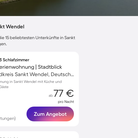
nkt Wendel
ie 15 beliebtesten Unterkünfte in Sankt
gen.
 3 Schlafzimmer
Ferienwohnung | Stadtblick
Sankt Wendel, Landkreis Sankt Wendel, Deutschland
hnung in Sankt Wendel mit Küche und
 Gäste
77 €
ab
pro Nacht
Zum Angebot
rtungen)