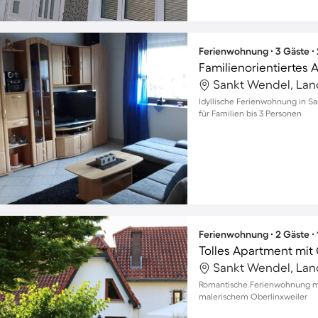
Ferienwohnung ∙ 3 Gäste ∙
Idyllische Ferienwohnung in S
für Familien bis 3 Personen
Ferienwohnung ∙ 2 Gäste ∙
Romantische Ferienwohnung mi
malerischem Oberlinxweiler