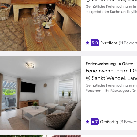
Gemütliche Ferienwohnung in S
ausgestatteter Küche und idyl
5.0
Exzellent
(11 Bewe
Ferienwohnung ∙ 4 Gäste ∙
Ferienwohnung mit Gri
Gemütliche Ferienwohnung mit 
Personen – Ihr Rückzugsort fü
4.7
Großartig
(3 Bewer