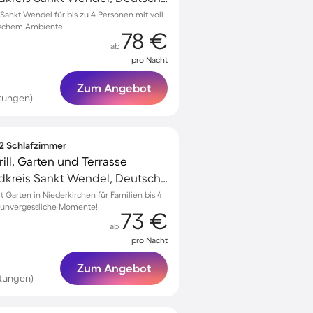
ankt Wendel für bis zu 4 Personen mit voll
lischem Ambiente
78 €
ab
pro Nacht
Zum Angebot
rtungen)
 2 Schlafzimmer
ll, Garten und Terrasse
Sankt Wendel, Landkreis Sankt Wendel, Deutschland
Garten in Niederkirchen für Familien bis 4
r unvergessliche Momente!
73 €
ab
pro Nacht
Zum Angebot
tungen)