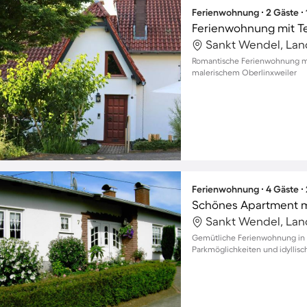
Ferienwohnung ∙ 2 Gäste ∙
Romantische Ferienwohnung mi
malerischem Oberlinxweiler
Ferienwohnung ∙ 4 Gäste ∙
Gemütliche Ferienwohnung in U
Parkmöglichkeiten und idyllisc