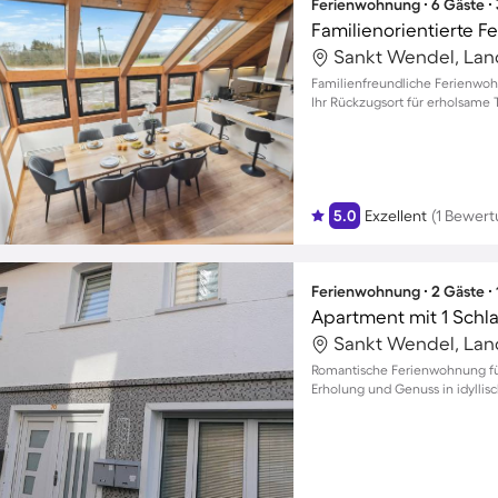
Ferienwohnung ∙ 6 Gäste ∙
Familienfreundliche Ferienwoh
Ihr Rückzugsort für erholsame 
5.0
Exzellent
(1 Bewert
Ferienwohnung ∙ 2 Gäste ∙
Apartment mit 1 Schl
Romantische Ferienwohnung fü
Erholung und Genuss in idylli