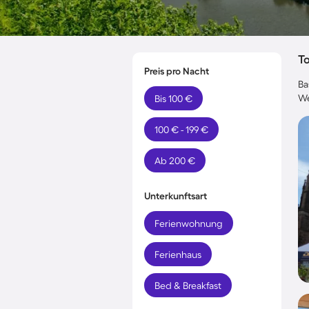
T
Preis pro Nacht
Ba
We
Bis 100 €
100 € - 199 €
Ab 200 €
Unterkunftsart
Ferienwohnung
Ferienhaus
Bed & Breakfast