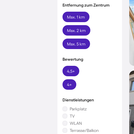
Entfernung zum Zentrum
Max. 1 km
Max. 2 km
Max. 5 km
Bewertung
4,5+
4+
Dienstleistungen
Parkplatz
TV
WLAN
Terrasse/Balkon