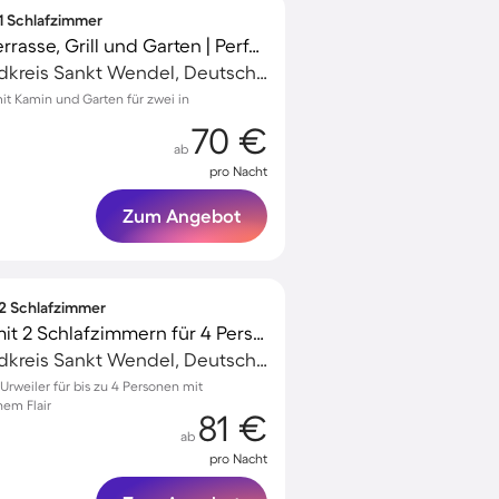
 1 Schlafzimmer
Ferienwohnung mit Terrasse, Grill und Garten | Perfekt für die Arbeit von Zuhause
Sankt Wendel, Landkreis Sankt Wendel, Deutschland
t Kamin und Garten für zwei in
70 €
ab
pro Nacht
Zum Angebot
 2 Schlafzimmer
Schönes Apartment mit 2 Schlafzimmern für 4 Personen
Sankt Wendel, Landkreis Sankt Wendel, Deutschland
rweiler für bis zu 4 Personen mit
hem Flair
81 €
ab
pro Nacht