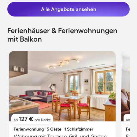
Alle Angebote ansehen
Ferienhäuser & Ferienwohnungen
mit Balkon
127 €
16
ab
pro Nacht
ab
Ferienwohnung ∙ 5 Gäste ∙ 1 Schlafzimmer
Ferie
Wohnung mit Terrasse, Grill und Garten