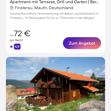
Apartment mit Terrasse, Grill und Garten | Bergblick
Finsterau, Mauth, Deutschland
Familienfreundliche Ferienwohnung mit Balkon und Gartenblick in
Finsterau – Ihr Rückzugsort für bis zu 7 Personen in den Bergen!
72 €
ab
pro Nacht
Zum Angebot
4.9