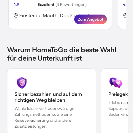
4.9
Exzellent
(3 Bewertungen)
4.0
Finsterau, Mauth, Deutschland
F
Zum Angebot
Warum HomeToGo die beste Wahl
für deine Unterkunft ist
Sicher bezahlen und auf dem
Preisgekr
richtigen Weg bleiben
Erlebe nahtl
Wähle lokale, vertrauenswürdige
Support bei 
Zahlungsmethoden sowie eine
Bedenken.
Reiseversicherung und andere
Zusatzleistungen.