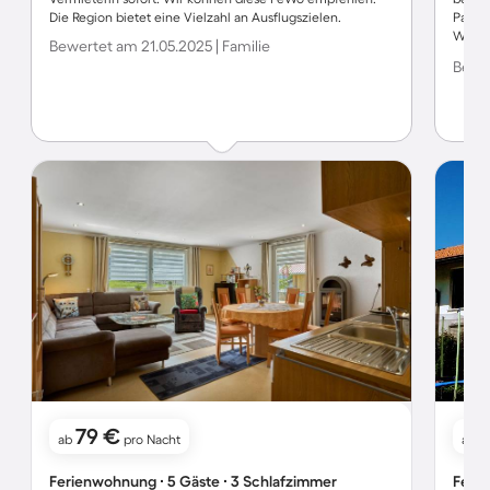
Die Region bietet eine Vielzahl an Ausflugszielen.
Papier
Wande
Bewertet am 21.05.2025 | Familie
Gastg
Bewer
zuvor
gerne
79 €
6
ab
pro Nacht
ab
Ferienwohnung ∙ 5 Gäste ∙ 3 Schlafzimmer
Ferie