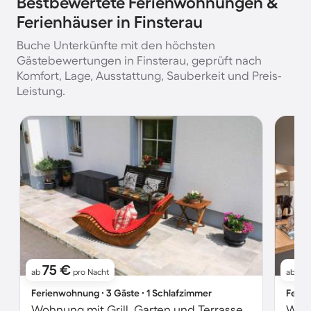
Bestbewertete Ferienwohnungen &
Ferienhäuser in Finsterau
Buche Unterkünfte mit den höchsten
Gästebewertungen in Finsterau, geprüft nach
Komfort, Lage, Ausstattung, Sauberkeit und Preis-
Leistung.
75 €
7
ab
pro Nacht
ab
Ferienwohnung ∙ 3 Gäste ∙ 1 Schlafzimmer
Ferie
Wohnung mit Grill, Garten und Terrasse