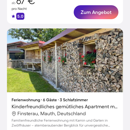
67 €
ab
pro Nacht
Zum Angebot
5.0
Ferienwohnung ∙ 6 Gäste ∙ 3 Schlafzimmer
Kinderfreundliches gemütliches Apartment mit Garten | Bergblick | Perfekt für die Arbeit von Zuhause
Finsterau, Mauth, Deutschland
Familienfreundliche Ferienwohnung mit Kamin und Garten in
Zwölfhäuser – atemberaubender Bergblick für unvergessliche