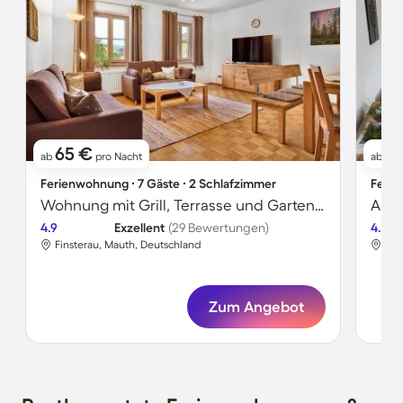
65 €
7
ab
pro Nacht
ab
Ferienwohnung ∙ 7 Gäste ∙ 2 Schlafzimmer
Ferie
Wohnung mit Grill, Terrasse und Garten | Bergblick
Apar
4.9
Exzellent
(29 Bewertungen)
4.7
Finsterau, Mauth, Deutschland
Fin
Zum Angebot