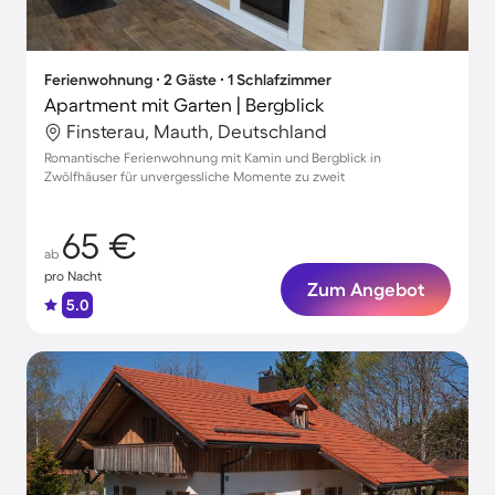
Ferienwohnung ∙ 2 Gäste ∙ 1 Schlafzimmer
Apartment mit Garten | Bergblick
Finsterau, Mauth, Deutschland
Romantische Ferienwohnung mit Kamin und Bergblick in
Zwölfhäuser für unvergessliche Momente zu zweit
65 €
ab
pro Nacht
Zum Angebot
5.0