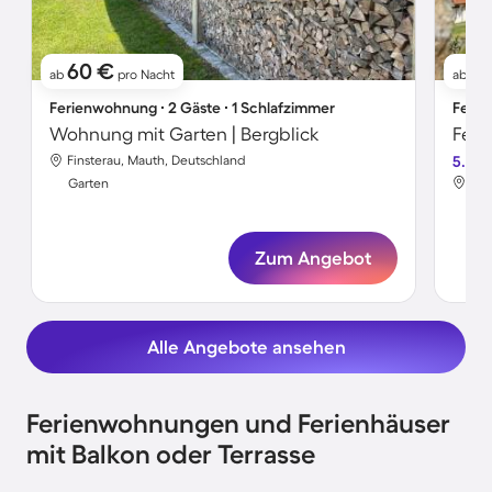
60 €
21
ab
pro Nacht
ab
Ferienwohnung ∙ 2 Gäste ∙ 1 Schlafzimmer
Ferie
Wohnung mit Garten | Bergblick
Finsterau, Mauth, Deutschland
5.0
Fin
Garten
Gar
Zum Angebot
Alle Angebote ansehen
Ferienwohnungen und Ferienhäuser
mit Balkon oder Terrasse