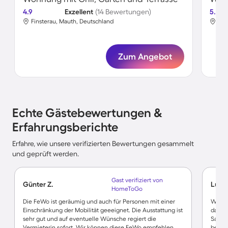
4.9
Exzellent
(14 Bewertungen)
5.0
Finsterau, Mauth, Deutschland
Fin
Zum Angebot
Echte Gästebewertungen &
Erfahrungsberichte
Erfahre, wie unsere verifizierten Bewertungen gesammelt
und geprüft werden.
Gast verifiziert von
Günter Z.
Luis P
HomeToGo
Die FeWo ist geräumig und auch für Personen mit einer
Wir wa
Einschränkung der Mobilität geeeignet. Die Ausstattung ist
da, wa
sehr gut und auf eventuelle Wünsche regiert die
Safe, 
Vermieterin sofort. Wir können diese FeWo empfehlen.
begehr