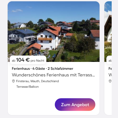
104 €
8
ab
pro Nacht
ab
Ferienhaus ∙ 4 Gäste ∙ 2 Schlafzimmer
Ferie
Wunderschönes Ferienhaus mit Terrasse, Garten und Grill
Finsterau, Mauth, Deutschland
Fin
Terrasse/Balkon
Ter
Zum Angebot