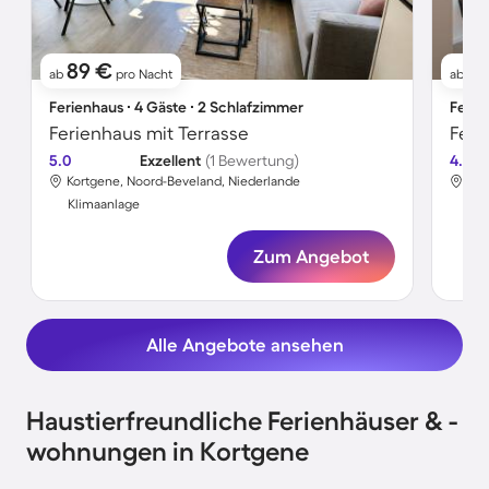
89 €
61
ab
pro Nacht
ab
Ferienhaus ∙ 4 Gäste ∙ 2 Schlafzimmer
Ferie
Ferienhaus mit Terrasse
Feri
5.0
Exzellent
(1 Bewertung)
4.8
Kortgene, Noord-Beveland, Niederlande
Kor
Klimaanlage
Kli
Zum Angebot
Alle Angebote ansehen
Haustierfreundliche Ferienhäuser & -
wohnungen in Kortgene