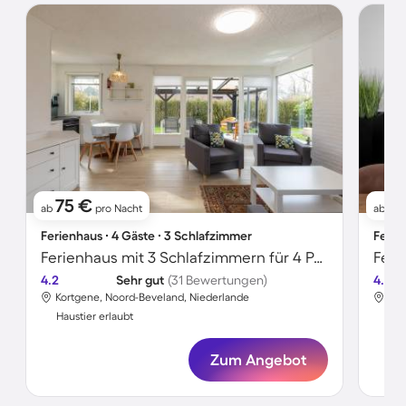
75 €
1
ab
pro Nacht
ab
Ferienhaus ∙ 4 Gäste ∙ 3 Schlafzimmer
Ferie
Ferienhaus mit 3 Schlafzimmern für 4 Personen
4.2
Sehr gut
(31 Bewertungen)
4.2
Kortgene, Noord-Beveland, Niederlande
Kor
Haustier erlaubt
Hau
Zum Angebot