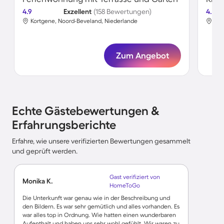
4.9
Exzellent
(158 Bewertungen)
4.7
Kortgene, Noord-Beveland, Niederlande
Kor
Zum Angebot
Echte Gästebewertungen &
Erfahrungsberichte
Erfahre, wie unsere verifizierten Bewertungen gesammelt
und geprüft werden.
Gast verifiziert von
Monika K.
HomeToGo
Die Unterkunft war genau wie in der Beschreibung und
den Bildern. Es war sehr gemütlich und alles vorhanden. Es
war alles top in Ordnung. Wie hatten einen wunderbaren
Aufenthalt und haben uns sehr wohl gefühlt. Wir waren zu