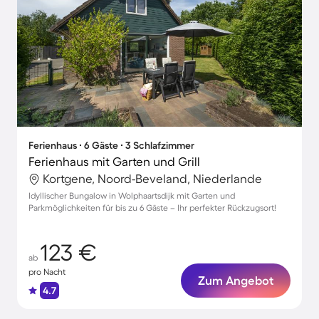
Ferienhaus ∙ 6 Gäste ∙ 3 Schlafzimmer
Ferienhaus mit Garten und Grill
Kortgene, Noord-Beveland, Niederlande
Idyllischer Bungalow in Wolphaartsdijk mit Garten und
Parkmöglichkeiten für bis zu 6 Gäste – Ihr perfekter Rückzugsort!
123 €
ab
pro Nacht
Zum Angebot
4.7