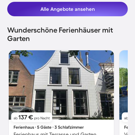
Alle Angebote ansehen
Wunderschöne Ferienhäuser mit
Garten
137 €
10
ab
pro Nacht
ab
Ferienhaus ∙ 5 Gäste ∙ 3 Schlafzimmer
Ferie
Ferienhaus mit Terrasse und Garten