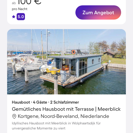
100 €
ab
pro Nacht
Zum Angebot
5.0
Hausboot ∙ 4 Gäste ∙ 2 Schlafzimmer
Gemütliches Hausboot mit Terrasse | Meerblick
Kortgene, Noord-Beveland, Niederlande
Idyllisches Hausboot mit Meerblick in Wolphaartsdijk für
unvergessliche Momente zu viert