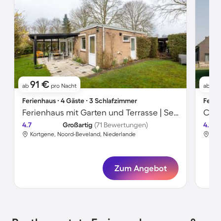
91 €
17
ab
pro Nacht
ab
Ferienhaus ∙ 4 Gäste ∙ 3 Schlafzimmer
Ferie
Ferienhaus mit Garten und Terrasse | Seeblick
4.7
Großartig
(71 Bewertungen)
4.3
Kortgene, Noord-Beveland, Niederlande
Kor
Zum Angebot