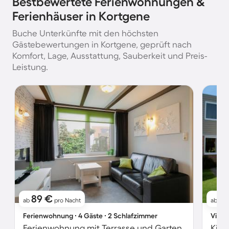
Bestbewertete Ferienwohnungen &
Ferienhäuser in Kortgene
Buche Unterkünfte mit den höchsten
Gästebewertungen in Kortgene, geprüft nach
Komfort, Lage, Ausstattung, Sauberkeit und Preis-
Leistung.
89 €
1
ab
pro Nacht
ab
Ferienwohnung ∙ 4 Gäste ∙ 2 Schlafzimmer
Villa 
Ferienwohnung mit Terrasse und Garten