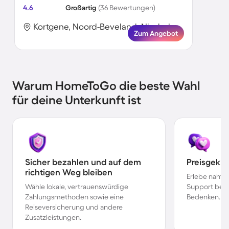
4.6
Großartig
(36 Bewertungen)
Kortgene, Noord-Beveland, Niederlande
Zum Angebot
Warum HomeToGo die beste Wahl
für deine Unterkunft ist
Sicher bezahlen und auf dem
Preisgekr
richtigen Weg bleiben
Erlebe nahtl
Wähle lokale, vertrauenswürdige
Support bei 
Zahlungsmethoden sowie eine
Bedenken.
Reiseversicherung und andere
Zusatzleistungen.