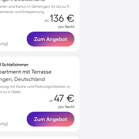
rten und Kamin in Genkingen für bis zu 9
abenteuer und Entspannung
136 €
ab
pro Nacht
Zum Angebot
ung)
 1 Schlafzimmer
partment mit Terrasse
ingen, Deutschland
hnung mit Küche und Parkmöglichkeiten in
s zu 4 Gäste
47 €
ab
pro Nacht
Zum Angebot
ung)