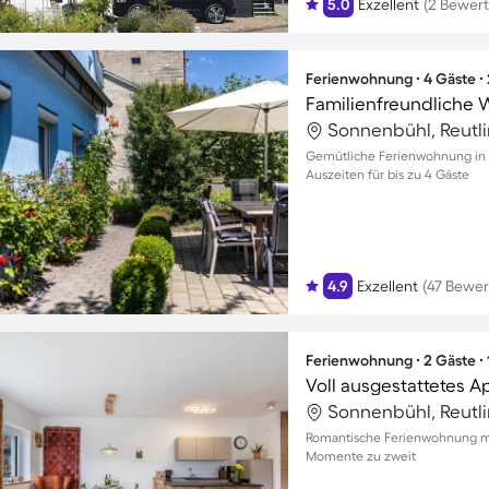
5.0
Exzellent
(2 Bewer
Ferienwohnung ∙ 4 Gäste ∙
Sonnenbühl, Reutl
Gemütliche Ferienwohnung in 
Auszeiten für bis zu 4 Gäste
4.9
Exzellent
(47 Bewe
Ferienwohnung ∙ 2 Gäste ∙
Sonnenbühl, Reutl
Romantische Ferienwohnung mi
Momente zu zweit