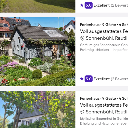
5.0
Exzellent
(2 Bewer
Ferienhaus ∙ 9 Gäste ∙ 4 S
Sonnenbühl, Reutl
Geräumiges Ferienhaus in Genk
Parkmöglichkeiten – Ihr perfekt
5.0
Exzellent
(2 Bewer
Ferienhaus ∙ 9 Gäste ∙ 4 S
Voll ausgestattetes F
Sonnenbühl, Reutl
Idyllischer Bauernhof in Genkin
Erholung und Natur pur erleben