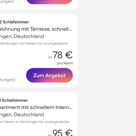
tungen)
 2 Schlafzimmer
Familienfreundliche Wohnung mit Terrasse, schnellem Internet und Garten | Gartenblick
ingen, Deutschland
Genkingen mit Garten für unvergessliche
78 €
ab
pro Nacht
Zum Angebot
rtungen)
 1 Schlafzimmer
Voll ausgestattetes Apartment mit schnellem Internet, Terrasse und Garten | Gartenblick
ingen, Deutschland
t Garten in Genkingen für unvergessliche
95 €
ab