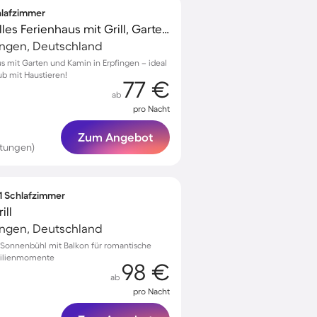
chlafzimmer
Kinderfreundliches tolles Ferienhaus mit Grill, Garten und Terrasse | Haustierfreundlich
ingen, Deutschland
s mit Garten und Kamin in Erpfingen – ideal
ub mit Haustieren!
77 €
ab
pro Nacht
Zum Angebot
tungen)
 1 Schlafzimmer
ill
ingen, Deutschland
Sonnenbühl mit Balkon für romantische
milienmomente
98 €
ab
pro Nacht