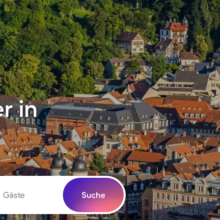
r in
Gäste
Suche