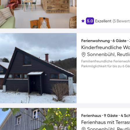
5.0
Exzellent
(5 Bewer
Ferienwohnung ∙ 6 Gäste ∙
Sonnenbühl, Reutl
Familienfreundliche Ferienwoh
Parkmöglichkeit für bis zu 6 G
Ferienhaus ∙ 9 Gäste ∙ 4 S
Sonnenbühl, Reutl