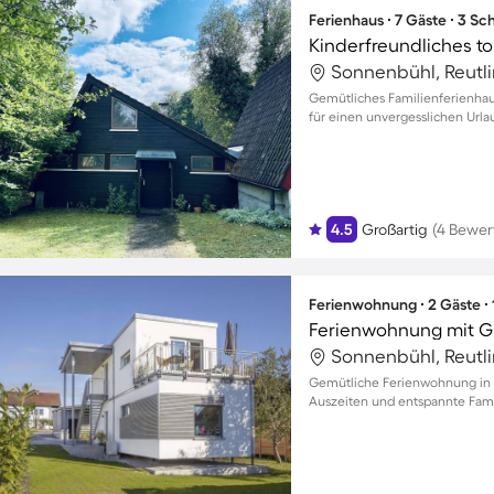
Ferienhaus ∙ 7 Gäste ∙ 3 S
Sonnenbühl, Reutl
Gemütliches Familienferienhau
für einen unvergesslichen Urla
4.5
Großartig
(4 Bewer
Ferienwohnung ∙ 2 Gäste ∙
Ferienwohnung mit Gr
Sonnenbühl, Reutl
Gemütliche Ferienwohnung in 
Auszeiten und entspannte Fa