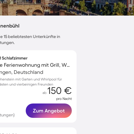
nnenbühl
e 15 beliebtesten Unterkünfte in
rtungen.
 1 Schlafzimmer
Kinderfreundliche tolle Ferienwohnung mit Grill, Whirlpool und Garten | Gartenblick | Perfekt für die Arbeit von Zuhause | Hunde erlaubt
ingen, Deutschland
henstein mit Garten und Whirlpool für
Gästen und vierbeinigen Freunden
150 €
ab
pro Nacht
Zum Angebot
rtungen)