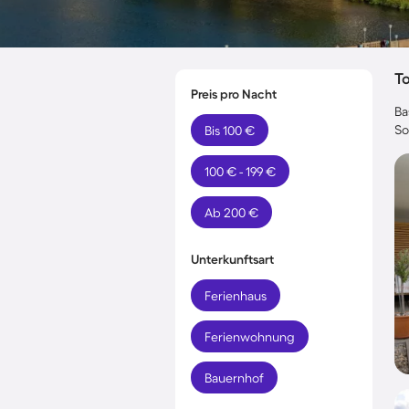
T
Preis pro Nacht
Ba
So
Bis 100 €
100 € - 199 €
Ab 200 €
Unterkunftsart
Ferienhaus
Ferienwohnung
Bauernhof