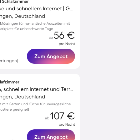
 1 Schlafzimmer
Apartment mit Terrasse und schnellem Internet | Gartenblick
ingen, Deutschland
Mössingen für romantische Auszeiten mit
Parkplatz für unbeschwerte Tage
56 €
ab
pro Nacht
Zum Angebot
ertungen)
hlafzimmer
Ferienhaus mit Garten, schnellem Internet und Terrasse | Haustierfreundlich
ingen, Deutschland
z mit Garten und Küche für unvergessliche
austiere geeignet!
107 €
ab
pro Nacht
Zum Angebot