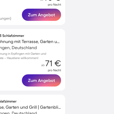
pro Nacht
Zum Angebot
tungen)
 3 Schlafzimmer
Kinderfreundliche Wohnung mit Terrasse, Garten und Grill | Naturblick | Hunde erlaubt
ingen, Deutschland
nung in Erpfingen mit Garten und
äste – Haustiere willkommen!
71 €
ab
pro Nacht
Zum Angebot
chlafzimmer
Ferienhaus mit Terrasse, Garten und Grill | Gartenblick
ingen, Deutschland