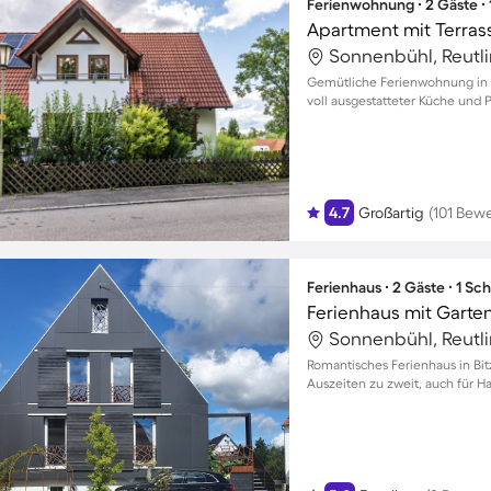
Ferienwohnung ∙ 2 Gäste ∙
Sonnenbühl, Reutl
Gemütliche Ferienwohnung in 
voll ausgestatteter Küche und 
4.7
Großartig
(101 Bew
Ferienhaus ∙ 2 Gäste ∙ 1 Sc
Sonnenbühl, Reutl
Romantisches Ferienhaus in Bit
Auszeiten zu zweit, auch für H