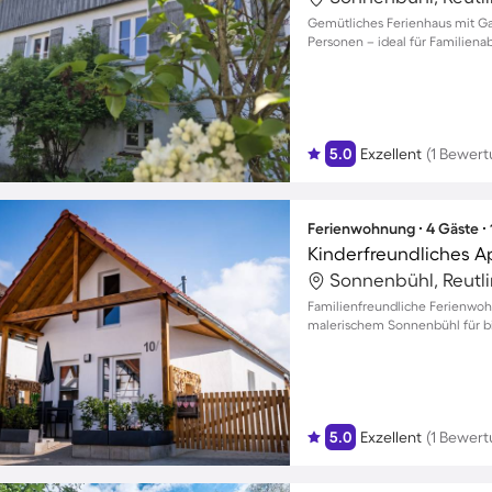
Gemütliches Ferienhaus mit Ga
Personen – ideal für Familien
5.0
Exzellent
(1 Bewert
Ferienwohnung ∙ 4 Gäste ∙
Kinderfreundliches A
Sonnenbühl, Reutl
Familienfreundliche Ferienwo
malerischem Sonnenbühl für bi
5.0
Exzellent
(1 Bewert