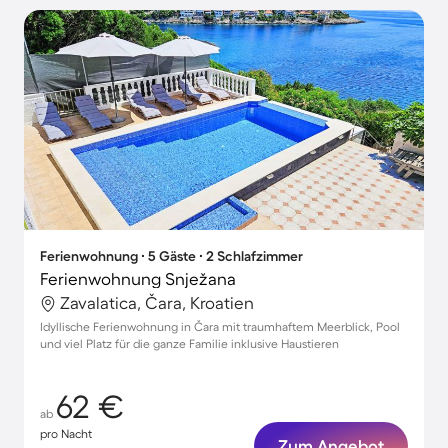
Ferienwohnung ∙ 5 Gäste ∙ 2 Schlafzimmer
Ferienwohnung Snježana
Zavalatica, Čara, Kroatien
Idyllische Ferienwohnung in Čara mit traumhaftem Meerblick, Pool
und viel Platz für die ganze Familie inklusive Haustieren
62 €
ab
pro Nacht
Zum Angebot