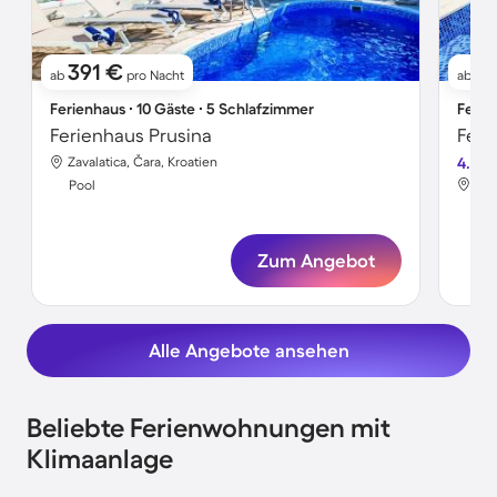
391 €
4
ab
pro Nacht
ab
Ferienhaus ∙ 10 Gäste ∙ 5 Schlafzimmer
Ferie
Ferienhaus Prusina
Feri
Zavalatica, Čara, Kroatien
4.7
Zav
Pool
Poo
Zum Angebot
Alle Angebote ansehen
Beliebte Ferienwohnungen mit
Klimaanlage