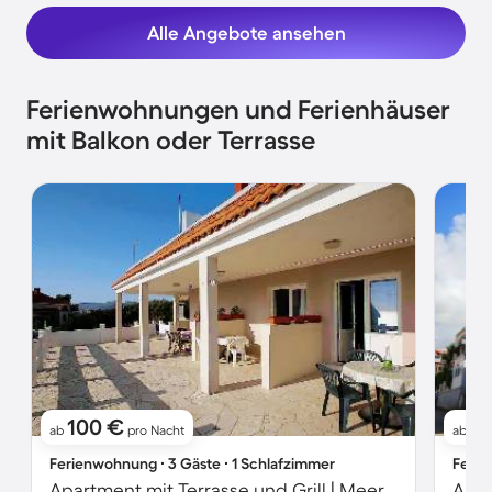
Alle Angebote ansehen
Ferienwohnungen und Ferienhäuser
mit Balkon oder Terrasse
100 €
1
ab
pro Nacht
ab
Ferienwohnung ∙ 3 Gäste ∙ 1 Schlafzimmer
Ferie
Apartment mit Terrasse und Grill | Meerblick