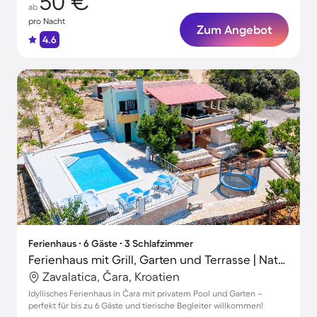
50 €
ab
pro Nacht
Zum Angebot
4.6
Ferienhaus ∙ 6 Gäste ∙ 3 Schlafzimmer
Ferienhaus mit Grill, Garten und Terrasse | Naturblick
Zavalatica, Čara, Kroatien
Idyllisches Ferienhaus in Čara mit privatem Pool und Garten –
perfekt für bis zu 6 Gäste und tierische Begleiter willkommen!