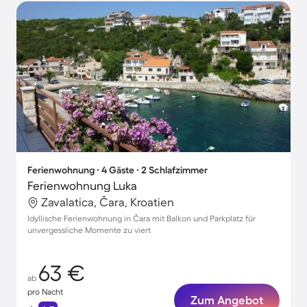
Ferienwohnung ∙ 4 Gäste ∙ 2 Schlafzimmer
Ferienwohnung Luka
Zavalatica, Čara, Kroatien
Idyllische Ferienwohnung in Čara mit Balkon und Parkplatz für
unvergessliche Momente zu viert
63 €
ab
pro Nacht
Zum Angebot