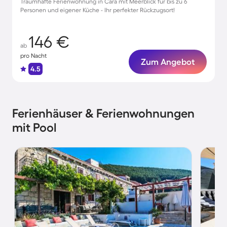
Traumhafte Ferienwohnung in Čara mit Meerblick für bis zu 6
Personen und eigener Küche - Ihr perfekter Rückzugsort!
146 €
ab
pro Nacht
Zum Angebot
4.5
Ferienhäuser & Ferienwohnungen
mit Pool