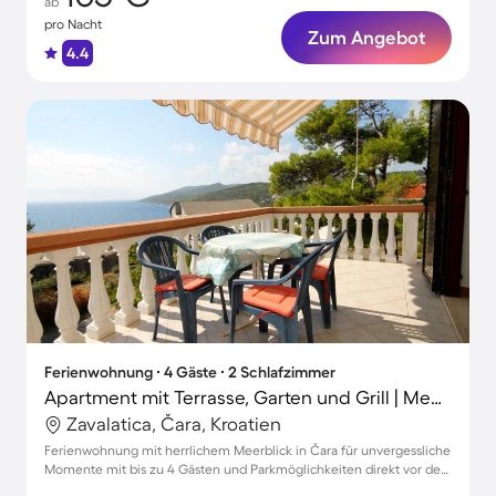
ab
pro Nacht
Zum Angebot
4.4
Ferienwohnung ∙ 4 Gäste ∙ 2 Schlafzimmer
Apartment mit Terrasse, Garten und Grill | Meerblick
Zavalatica, Čara, Kroatien
Ferienwohnung mit herrlichem Meerblick in Čara für unvergessliche
Momente mit bis zu 4 Gästen und Parkmöglichkeiten direkt vor der
Tür