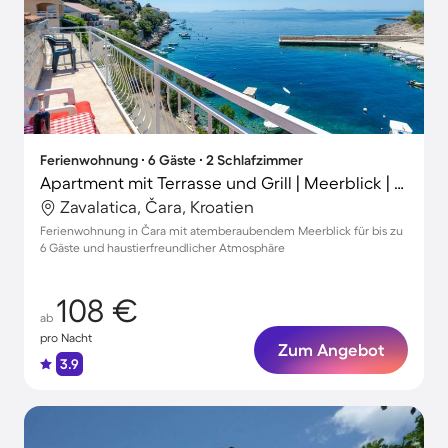
Ferienwohnung ∙ 6 Gäste ∙ 2 Schlafzimmer
Apartment mit Terrasse und Grill | Meerblick | Haustiere erlaubt
Zavalatica, Čara, Kroatien
Ferienwohnung in Čara mit atemberaubendem Meerblick für bis zu
6 Gäste und haustierfreundlicher Atmosphäre
108 €
ab
pro Nacht
Zum Angebot
3.9