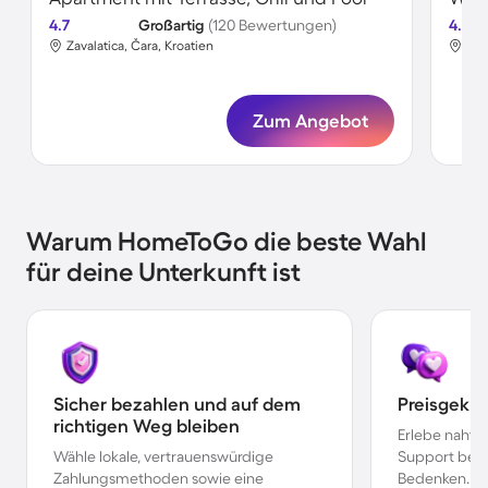
4.7
Großartig
(120 Bewertungen)
4.8
Zavalatica, Čara, Kroatien
Zav
Zum Angebot
Warum HomeToGo die beste Wahl
für deine Unterkunft ist
Sicher bezahlen und auf dem
Preisgekr
richtigen Weg bleiben
Erlebe nahtl
Wähle lokale, vertrauenswürdige
Support bei 
Zahlungsmethoden sowie eine
Bedenken.