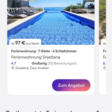
97 €
6
ab
pro Nacht
ab
Ferienwohnung ∙ 7 Gäste ∙ 4 Schlafzimmer
Ferie
Ferienwohnung Snježana
Feri
4.7
Großartig
(110 Bewertungen)
5.0
Zavalatica, Čara, Kroatien
Zav
Zum Angebot