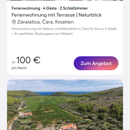
Ferienwohnung ∙ 4 Gäste ∙ 2 Schlafzimmer
Ferienwohnung mit Terrasse | Naturblick
Zavalatica, Čara, Kroatien
Ferienwohnung mit Balkon und Meerblick in Čara für bis zu 4 Gäste
– Ihr perfekter Rückzugsort am Wasser!
100 €
ab
Zum Angebot
pro Nacht