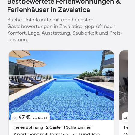
Bestbewertete Ferienwohnungen &
Ferienhäuser in Zavalatica
Buche Unterkünfte mit den höchsten
Gästebewertungen in Zavalatica, geprüft nach
Komfort, Lage, Ausstattung, Sauberkeit und Preis-
Leistung.
47 €
12
ab
pro Nacht
ab
Ferienwohnung ∙ 2 Gäste ∙ 1 Schlafzimmer
Ferie
Apartment mit Terrasse, Grill und Pool