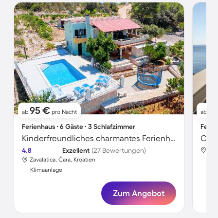
95 €
1
ab
pro Nacht
ab
Ferienhaus ∙ 6 Gäste ∙ 3 Schlafzimmer
Ferie
Kinderfreundliches charmantes Ferienhaus mit Whirlpool, Grill und Garten | Haustierfreundlich
4.8
Exzellent
(27 Bewertungen)
Zav
Zavalatica, Čara, Kroatien
Kli
Klimaanlage
Zum Angebot