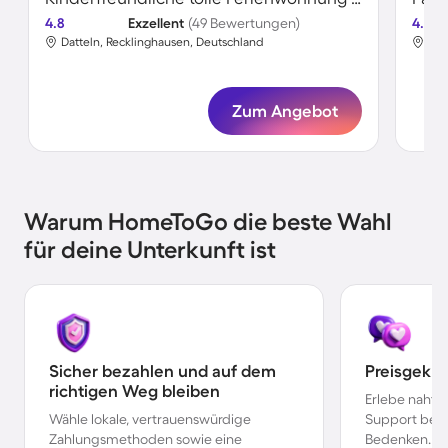
4.8
Exzellent
(49 Bewertungen)
4.7
Datteln, Recklinghausen, Deutschland
Dat
Zum Angebot
Warum HomeToGo die beste Wahl
für deine Unterkunft ist
Sicher bezahlen und auf dem
Preisgekr
richtigen Weg bleiben
Erlebe nahtl
Wähle lokale, vertrauenswürdige
Support bei 
Zahlungsmethoden sowie eine
Bedenken.