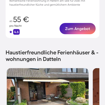
Romantische Ferienwohnung in Haltern am See für zwei mit
haustierfreundlicher Küche und gemütlichem Ambiente
55 €
ab
pro Nacht
Zum Angebot
4.6
Haustierfreundliche Ferienhäuser & -
wohnungen in Datteln