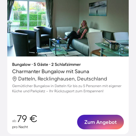
Bungalow ∙ 5 Gäste ∙ 2 Schlafzimmer
Charmanter Bungalow mit Sauna
Datteln, Recklinghausen, Deutschland
Gemütlicher Bungalow in Datteln für bis zu 5 Personen mit eigener
Küche und Parkplatz – Ihr Rückzugsort zum Entspannen!
79 €
ab
Zum Angebot
pro Nacht