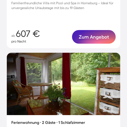
Familienfreundliche Villa mit Pool und Spa in Horneburg – Ideal für
unvergessliche Urlaubstage mit bis zu 19 Gästen
607 €
ab
Zum Angebot
pro Nacht
Ferienwohnung ∙ 2 Gäste ∙ 1 Schlafzimmer