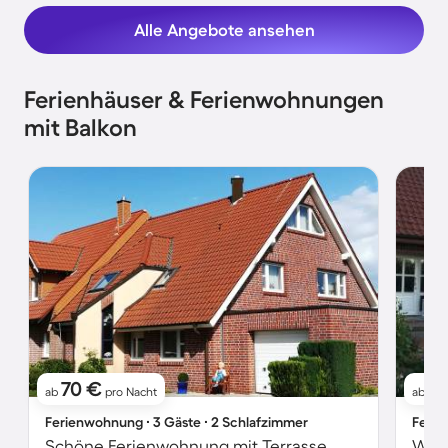
Alle Angebote ansehen
Ferienhäuser & Ferienwohnungen
mit Balkon
70 €
6
ab
pro Nacht
ab
Ferienwohnung ∙ 3 Gäste ∙ 2 Schlafzimmer
Ferie
Schöne Ferienwohnung mit Terrasse
Wohn