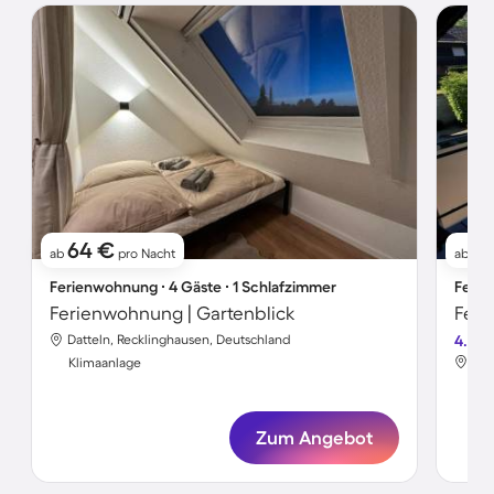
64 €
5
ab
pro Nacht
ab
Ferienwohnung ∙ 4 Gäste ∙ 1 Schlafzimmer
Ferie
Ferienwohnung | Gartenblick
Datteln, Recklinghausen, Deutschland
4.0
Dat
Klimaanlage
Kli
Zum Angebot