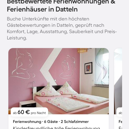
Bestbewertete Ferienwohnungen &
Ferienhäuser in Datteln
Buche Unterkünfte mit den höchsten
Gästebewertungen in Datteln, geprüft nach
Komfort, Lage, Ausstattung, Sauberkeit und Preis-
Leistung.
60 €
5
ab
pro Nacht
ab
Ferienwohnung ∙ 6 Gäste ∙ 2 Schlafzimmer
Ferie
Kinderfreundliche tolle Ferienwohnung mit Grill und Garten