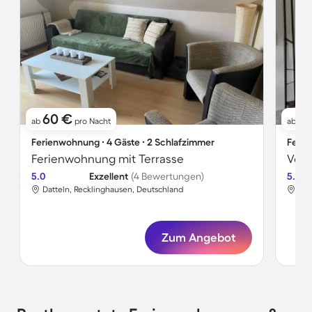
60 €
6
ab
pro Nacht
ab
Ferienwohnung ∙ 4 Gäste ∙ 2 Schlafzimmer
Ferie
Ferienwohnung mit Terrasse
5.0
Exzellent
(4 Bewertungen)
5.0
Datteln, Recklinghausen, Deutschland
Dat
Zum Angebot