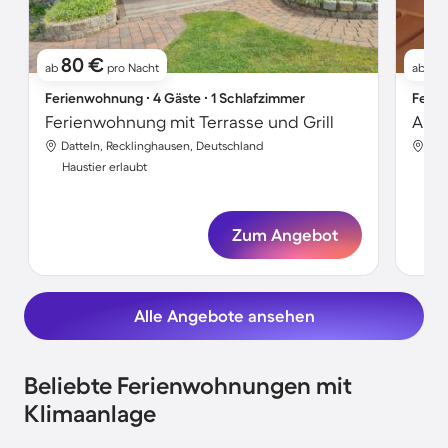
80 €
11
ab
pro Nacht
ab
Ferienwohnung ∙ 4 Gäste ∙ 1 Schlafzimmer
Ferie
Ferienwohnung mit Terrasse und Grill
Datteln, Recklinghausen, Deutschland
Dat
Haustier erlaubt
Hau
Zum Angebot
Alle Angebote ansehen
Beliebte Ferienwohnungen mit
Klimaanlage