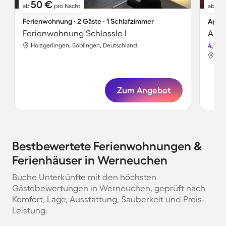
50 €
8
ab
pro Nacht
ab
Ferienwohnung ∙ 2 Gäste ∙ 1 Schlafzimmer
Apart
Ferienwohnung Schlossle I
Apar
Holzgerlingen, Böblingen, Deutschland
4.8
Hol
Zum Angebot
Bestbewertete Ferienwohnungen &
Ferienhäuser in Werneuchen
Buche Unterkünfte mit den höchsten
Gästebewertungen in Werneuchen, geprüft nach
Komfort, Lage, Ausstattung, Sauberkeit und Preis-
Leistung.