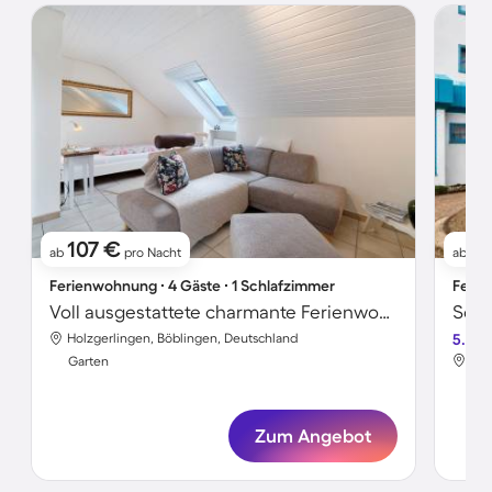
107 €
11
ab
pro Nacht
ab
Ferienwohnung ∙ 4 Gäste ∙ 1 Schlafzimmer
Ferie
Voll ausgestattete charmante Ferienwohnung mit Garten und schnellem Internet | Stadtblick | Perfekt für die Arbeit von Zuhause
Holzgerlingen, Böblingen, Deutschland
5.0
Hol
Garten
Gar
Zum Angebot