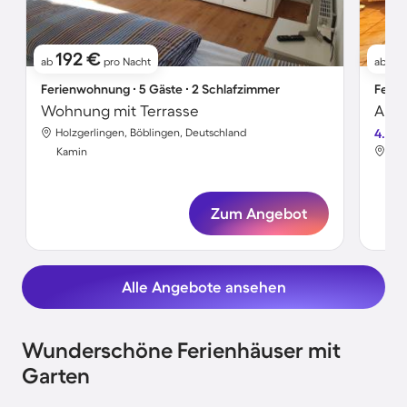
192 €
11
ab
pro Nacht
ab
Ferienwohnung ∙ 5 Gäste ∙ 2 Schlafzimmer
Ferie
Wohnung mit Terrasse
Holzgerlingen, Böblingen, Deutschland
4.0
Hol
Kamin
Ka
Zum Angebot
Alle Angebote ansehen
Wunderschöne Ferienhäuser mit
Garten