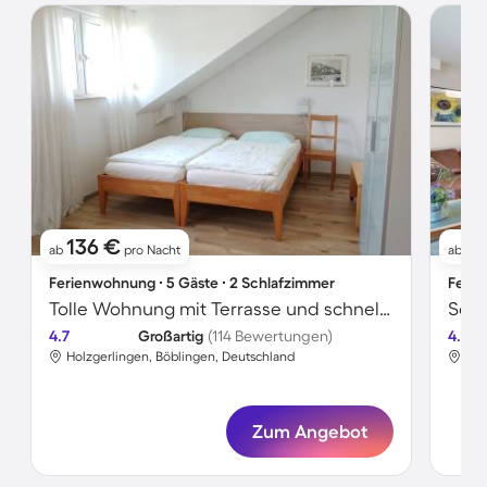
136 €
11
ab
pro Nacht
ab
Ferienwohnung ∙ 5 Gäste ∙ 2 Schlafzimmer
Ferie
Tolle Wohnung mit Terrasse und schnellem Internet | Gartenblick | Haustiere sind willkommen
4.7
Großartig
(114 Bewertungen)
4.7
Holzgerlingen, Böblingen, Deutschland
Hol
Zum Angebot