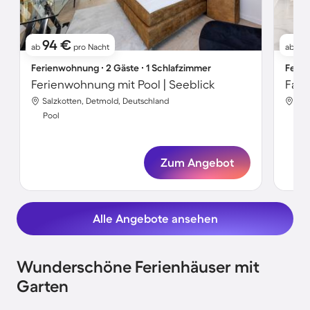
94 €
9
ab
pro Nacht
ab
Ferienwohnung ∙ 2 Gäste ∙ 1 Schlafzimmer
Ferie
Ferienwohnung mit Pool | Seeblick
Salzkotten, Detmold, Deutschland
Sal
Pool
Poo
Zum Angebot
Alle Angebote ansehen
Wunderschöne Ferienhäuser mit
Garten