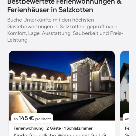
Bestbewertete Ferienwohnungen &
Ferienhäuser in Salzkotten
Buche Unterkünfte mit den höchsten
Gästebewertungen in Salzkotten, geprüft nach
Komfort, Lage, Ausstattung, Sauberkeit und Preis-
Leistung.
145 €
9
ab
pro Nacht
ab
Ferienwohnung ∙ 2 Gäste ∙ 1 Schlafzimmer
Ferie
Kinderfreundliche Wohnung mit Grill, Garten und Terrasse
Schö