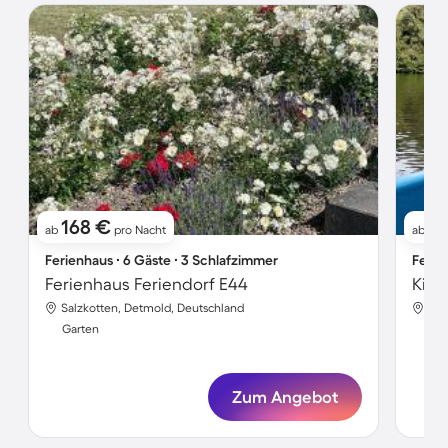
168 €
9
ab
pro Nacht
ab
Ferienhaus ∙ 6 Gäste ∙ 3 Schlafzimmer
Ferie
Ferienhaus Feriendorf E44
Salzkotten, Detmold, Deutschland
Sal
Garten
Gar
Zum Angebot