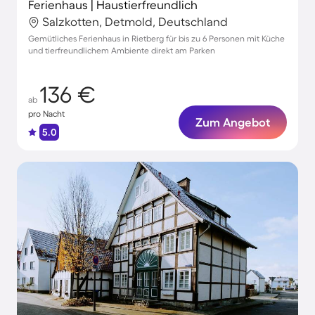
Ferienhaus | Haustierfreundlich
Salzkotten, Detmold, Deutschland
Gemütliches Ferienhaus in Rietberg für bis zu 6 Personen mit Küche
und tierfreundlichem Ambiente direkt am Parken
136 €
ab
pro Nacht
Zum Angebot
5.0