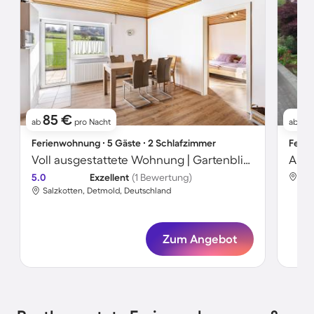
85 €
61
ab
pro Nacht
ab
Ferienwohnung ∙ 5 Gäste ∙ 2 Schlafzimmer
Ferie
Voll ausgestattete Wohnung | Gartenblick
5.0
Exzellent
(1 Bewertung)
Sal
Salzkotten, Detmold, Deutschland
Zum Angebot