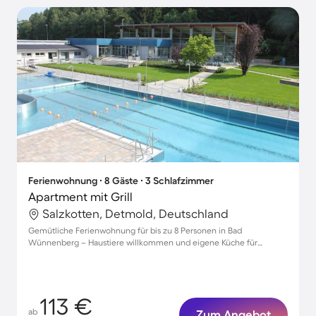
Ferienwohnung ∙ 8 Gäste ∙ 3 Schlafzimmer
Apartment mit Grill
Salzkotten, Detmold, Deutschland
Gemütliche Ferienwohnung für bis zu 8 Personen in Bad
Wünnenberg – Haustiere willkommen und eigene Küche für
unvergessliche Urlaubsmomente
113 €
ab
Zum Angebot