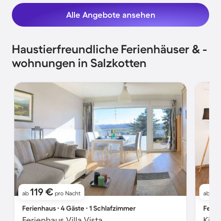
Alle Angebote ansehen
Haustierfreundliche Ferienhäuser & -
wohnungen in Salzkotten
119 €
1
ab
pro Nacht
ab
Ferienhaus ∙ 4 Gäste ∙ 1 Schlafzimmer
Ferie
Ferienhaus Villa Vista