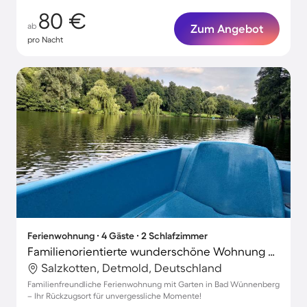
80 €
ab
Zum Angebot
pro Nacht
Ferienwohnung ∙ 4 Gäste ∙ 2 Schlafzimmer
Familienorientierte wunderschöne Wohnung mit Grill, Garten und Terrasse | Panoramablick
Salzkotten, Detmold, Deutschland
Familienfreundliche Ferienwohnung mit Garten in Bad Wünnenberg
– Ihr Rückzugsort für unvergessliche Momente!