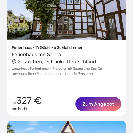
Ferienhaus ∙ 14 Gäste ∙ 6 Schlafzimmer
Ferienhaus mit Sauna
Salzkotten, Detmold, Deutschland
Luxuriöses Ferienhaus in Rietberg mit Sauna und Spa für
unvergessliche Familienurlaube bis zu 14 Personen
327 €
ab
Zum Angebot
pro Nacht