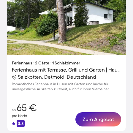
Ferienhaus ∙ 2 Gäste ∙ 1 Schlafzimmer
Ferienhaus mit Terrasse, Grill und Garten | Haustiere erlaubt
Salzkotten, Detmold, Deutschland
Romantisches Ferienhaus in Husen mit Garten und Küche für
unvergessliche Auszeiten zu zweit, auch für Ihren Vierbeiner
geeignet
65 €
ab
pro Nacht
Zum Angebot
3.8