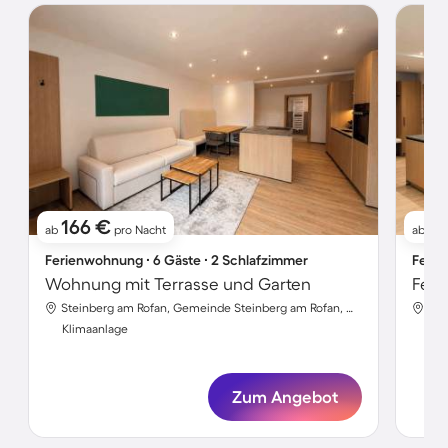
166 €
1
ab
pro Nacht
ab
Ferienwohnung ∙ 6 Gäste ∙ 2 Schlafzimmer
Ferie
Wohnung mit Terrasse und Garten
Steinberg am Rofan, Gemeinde Steinberg am Rofan, Österreich
Klimaanlage
Kli
Zum Angebot