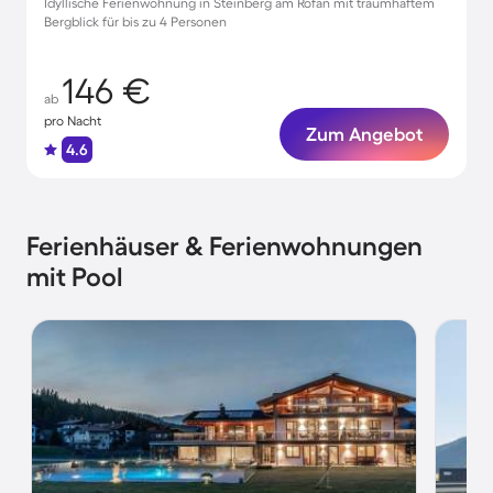
Idyllische Ferienwohnung in Steinberg am Rofan mit traumhaftem
Bergblick für bis zu 4 Personen
146 €
ab
pro Nacht
Zum Angebot
4.6
Ferienhäuser & Ferienwohnungen
mit Pool