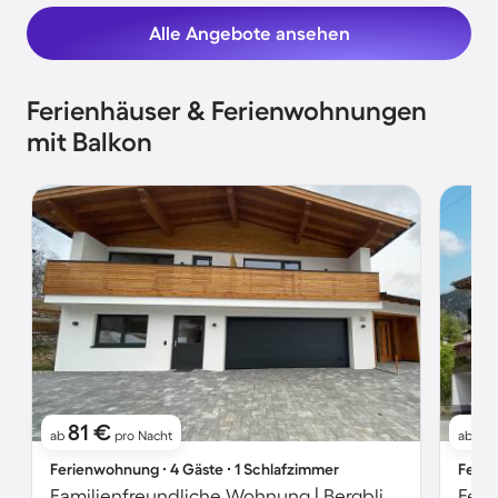
Alle Angebote ansehen
Ferienhäuser & Ferienwohnungen
mit Balkon
81 €
2
ab
pro Nacht
ab
Ferienwohnung ∙ 4 Gäste ∙ 1 Schlafzimmer
Ferie
Familienfreundliche Wohnung | Bergblick
Feri