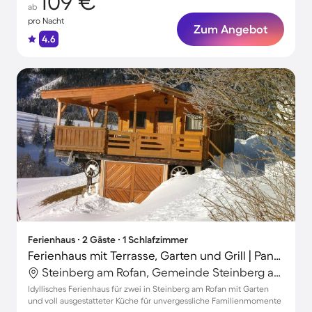
109 €
ab
pro Nacht
Zum Angebot
4.6
Ferienhaus ∙ 2 Gäste ∙ 1 Schlafzimmer
Ferienhaus mit Terrasse, Garten und Grill | Panoramablick
Steinberg am Rofan, Gemeinde Steinberg am Rofan, Österreich
Idyllisches Ferienhaus für zwei in Steinberg am Rofan mit Garten
und voll ausgestatteter Küche für unvergessliche Familienmomente