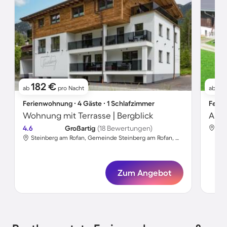
182 €
1
ab
pro Nacht
ab
Ferienwohnung ∙ 4 Gäste ∙ 1 Schlafzimmer
Ferie
Wohnung mit Terrasse | Bergblick
Apar
4.6
Großartig
(18 Bewertungen)
Steinberg am Rofan, Gemeinde Steinberg am Rofan, Österreich
Zum Angebot