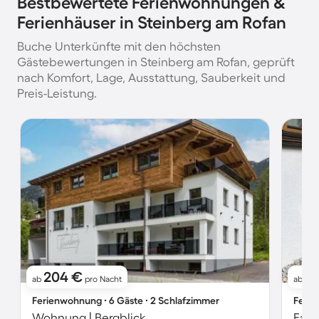
Bestbewertete Ferienwohnungen &
Ferienhäuser in Steinberg am Rofan
Buche Unterkünfte mit den höchsten
Gästebewertungen in Steinberg am Rofan, geprüft
nach Komfort, Lage, Ausstattung, Sauberkeit und
Preis-Leistung.
204 €
8
ab
pro Nacht
ab
Ferienwohnung ∙ 6 Gäste ∙ 2 Schlafzimmer
Ferie
Wohnung | Bergblick