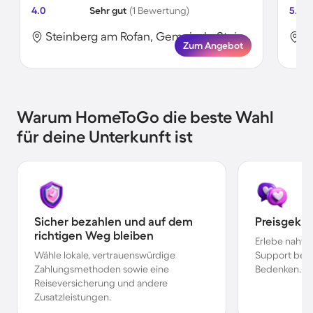
4.0
Sehr gut
(1 Bewertung)
5.0
Steinberg am Rofan, Gemeinde Steinberg am Rofan, Österreich
Zum Angebot
Warum HomeToGo die beste Wahl
für deine Unterkunft ist
Sicher bezahlen und auf dem
Preisgekr
richtigen Weg bleiben
Erlebe nahtl
Wähle lokale, vertrauenswürdige
Support bei 
Zahlungsmethoden sowie eine
Bedenken.
Reiseversicherung und andere
Zusatzleistungen.