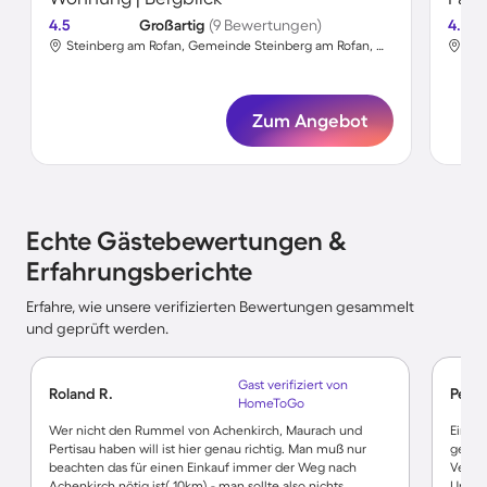
4.5
Großartig
(9 Bewertungen)
4.8
Steinberg am Rofan, Gemeinde Steinberg am Rofan, Österreich
Zum Angebot
Echte Gästebewertungen &
Erfahrungsberichte
Erfahre, wie unsere verifizierten Bewertungen gesammelt
und geprüft werden.
Gast verifiziert von
Roland R.
Petra
HomeToGo
Wer nicht den Rummel von Achenkirch, Maurach und
Eine 
Pertisau haben will ist hier genau richtig. Man muß nur
geschm
beachten das für einen Einkauf immer der Weg nach
Vermie
Achenkirch nötig ist( 10km) - man sollte also nichts
Urlau