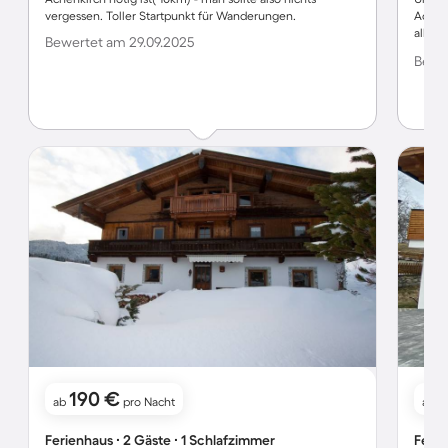
vergessen. Toller Startpunkt für Wanderungen.
Achen
allem
Bewertet am 29.09.2025
Bergla
Bewer
entspa
190 €
8
ab
pro Nacht
ab
Ferienhaus ∙ 2 Gäste ∙ 1 Schlafzimmer
Ferie