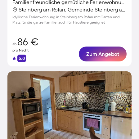
Familienfreundliche gemütliche Ferienwohnung mit Garten | Haustiere erlaubt
Steinberg am Rofan, Gemeinde Steinberg am Rofan, Österreich
Idyllische Ferienwohnung in Steinberg am Rofan mit Garten und
Platz für die ganze Familie, auch für Haustiere geeignet
86 €
ab
pro Nacht
Zum Angebot
5.0