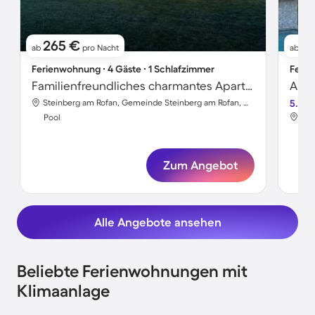
265 €
5
ab
pro Nacht
ab
Ferienwohnung ∙ 4 Gäste ∙ 1 Schlafzimmer
Ferie
Familienfreundliches charmantes Apartment mit Pool, Sauna und Garten | Bergblick | Perfekt für die Arbeit von Zuhause
Apar
Steinberg am Rofan, Gemeinde Steinberg am Rofan, Österreich
5.0
Pool
Poo
Zum Angebot
Alle Angebote ansehen
Beliebte Ferienwohnungen mit
Klimaanlage