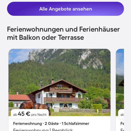
Alle Angebote ansehen
Ferienwohnungen und Ferienhäuser
mit Balkon oder Terrasse
45 €
6
ab
pro Nacht
ab
Ferienwohnung ∙ 2 Gäste ∙ 1 Schlafzimmer
Ferie
Ferienwohnung | Bergblick
Feri