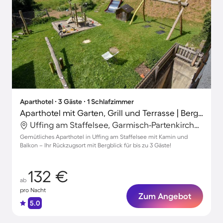
Aparthotel ∙ 3 Gäste ∙ 1 Schlafzimmer
Aparthotel mit Garten, Grill und Terrasse | Bergblick
Uffing am Staffelsee, Garmisch-Partenkirchen, Deutschland
Gemütliches Aparthotel in Uffing am Staffelsee mit Kamin und
Balkon – Ihr Rückzugsort mit Bergblick für bis zu 3 Gäste!
132 €
ab
pro Nacht
Zum Angebot
5.0