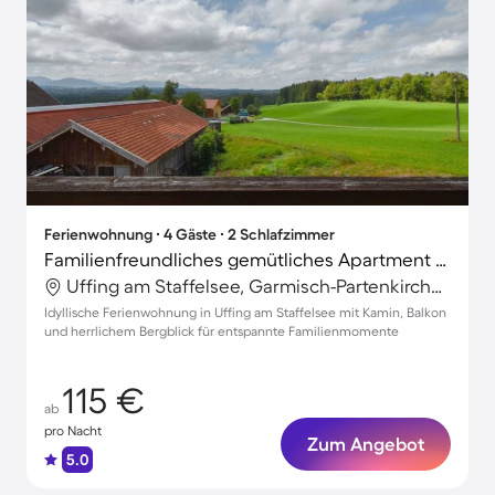
Ferienwohnung ∙ 4 Gäste ∙ 2 Schlafzimmer
Familienfreundliches gemütliches Apartment mit Garten, Grill und Terrasse | Gartenblick | Perfekt für die Arbeit von Zuhause
Uffing am Staffelsee, Garmisch-Partenkirchen, Deutschland
Idyllische Ferienwohnung in Uffing am Staffelsee mit Kamin, Balkon
und herrlichem Bergblick für entspannte Familienmomente
115 €
ab
pro Nacht
Zum Angebot
5.0