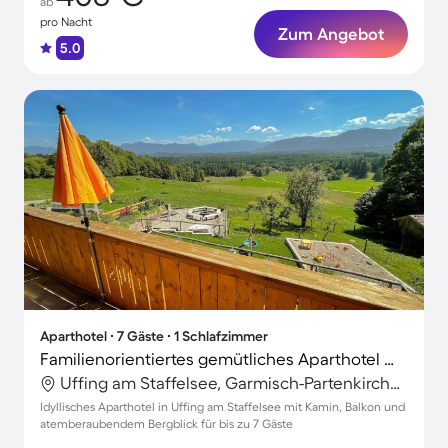
ab
pro Nacht
Zum Angebot
5.0
Aparthotel ∙ 7 Gäste ∙ 1 Schlafzimmer
Familienorientiertes gemütliches Aparthotel mit Grill, Garten und Terrasse | Bergblick
Uffing am Staffelsee, Garmisch-Partenkirchen, Deutschland
Idyllisches Aparthotel in Uffing am Staffelsee mit Kamin, Balkon und
atemberaubendem Bergblick für bis zu 7 Gäste