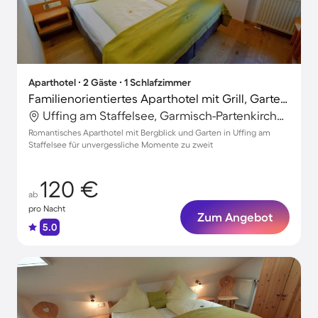
Aparthotel ∙ 2 Gäste ∙ 1 Schlafzimmer
Familienorientiertes Aparthotel mit Grill, Garten und Terrasse | Bergblick
Uffing am Staffelsee, Garmisch-Partenkirchen, Deutschland
Romantisches Aparthotel mit Bergblick und Garten in Uffing am
Staffelsee für unvergessliche Momente zu zweit
120 €
ab
pro Nacht
Zum Angebot
5.0