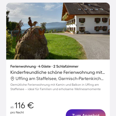
Ferienwohnung ∙ 4 Gäste ∙ 2 Schlafzimmer
Kinderfreundliche schöne Ferienwohnung mit Garten, Terrasse und Grill | Perfekt für die Arbeit von Zuhause
Uffing am Staffelsee, Garmisch-Partenkirchen, Deutschland
Gemütliche Ferienwohnung mit Kamin und Balkon in Uffing am
Staffelsee – ideal für Familien und erholsame Wellnessmomente
116 €
ab
pro Nacht
Zum Angebot