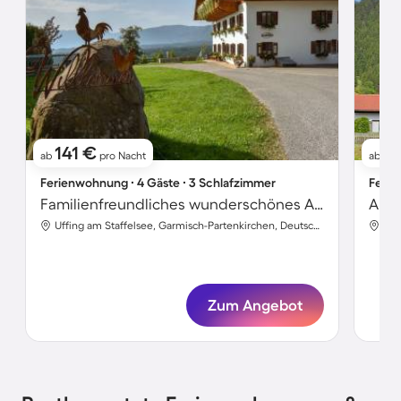
141 €
1
ab
pro Nacht
ab
Ferienwohnung ∙ 4 Gäste ∙ 3 Schlafzimmer
Ferie
Familienfreundliches wunderschönes Apartment mit Garten, Terrasse und Grill | Seeblick
Uffing am Staffelsee, Garmisch-Partenkirchen, Deutschland
Zum Angebot