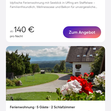
Idyllische Ferienwohnung mit Seeblick in Uffing am Staffelsee –
Familienfreundlich, Wellnessoase und Balkon für unvergessliche
Momente
140 €
ab
Zum Angebot
pro Nacht
Ferienwohnung ∙ 5 Gäste ∙ 2 Schlafzimmer