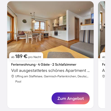
189 €
2
ab
pro Nacht
ab
Ferienwohnung ∙ 4 Gäste ∙ 2 Schlafzimmer
Ferie
Voll ausgestattetes schönes Apartment mit Sauna, Terrasse und Garten | Bergblick
Uffing am Staffelsee, Garmisch-Partenkirchen, Deutschland
Pool
Poo
Zum Angebot