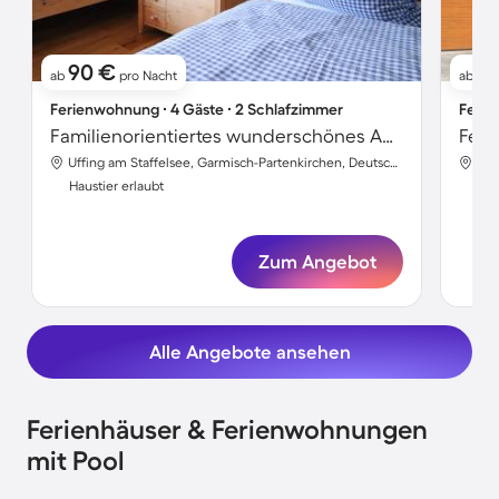
90 €
1
ab
pro Nacht
ab
Ferienwohnung ∙ 4 Gäste ∙ 2 Schlafzimmer
Ferie
Familienorientiertes wunderschönes Apartment | Bergblick | Haustiere sind willkommen
Feri
Uffing am Staffelsee, Garmisch-Partenkirchen, Deutschland
Haustier erlaubt
Hau
Zum Angebot
Alle Angebote ansehen
Ferienhäuser & Ferienwohnungen
mit Pool