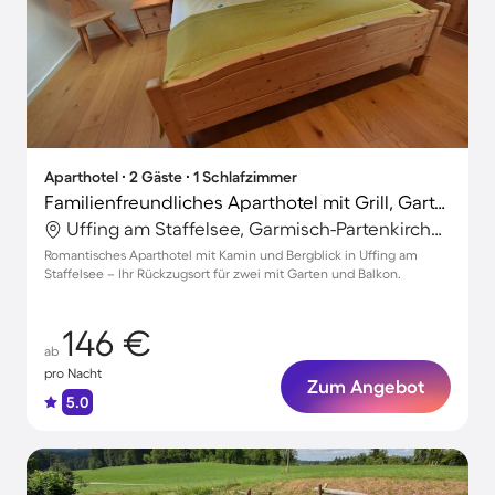
Aparthotel ∙ 2 Gäste ∙ 1 Schlafzimmer
Familienfreundliches Aparthotel mit Grill, Garten und Terrasse | Bergblick
Uffing am Staffelsee, Garmisch-Partenkirchen, Deutschland
Romantisches Aparthotel mit Kamin und Bergblick in Uffing am
Staffelsee – Ihr Rückzugsort für zwei mit Garten und Balkon.
146 €
ab
pro Nacht
Zum Angebot
5.0