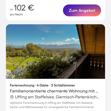
102 €
ab
Zum Angebot
pro Nacht
Ferienwohnung ∙ 4 Gäste ∙ 3 Schlafzimmer
Familienorientierte charmante Wohnung mit Garten, Terrasse und Grill | Bergblick
Uffing am Staffelsee, Garmisch-Partenkirchen, Deutschland
Idyllische Ferienwohnung in Uffing am Staffelsee mit Seeblick,
Kamin und Wellnessoase für unvergessliche Familienmomente