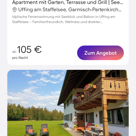
Apartment mit Garten, Terrasse und Grill | Seeblick
Uffing am Staffelsee, Garmisch-Partenkirchen, Deutschland
Idyllische Ferienwohnung mit Seeblick und Balkon in Uffing am
Staffelsee – Familienfreundlich, Wellness und direkter
Strandzugang!
105 €
ab
Zum Angebot
pro Nacht