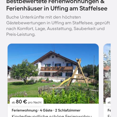
Bestbewertete Ferienwohnungen &
Ferienhäuser in Uffing am Staffelsee
Buche Unterkünfte mit den höchsten
Gästebewertungen in Uffing am Staffelsee, geprüft
nach Komfort, Lage, Ausstattung, Sauberkeit und
Preis-Leistung.
80 €
8
ab
pro Nacht
ab
Ferienwohnung ∙ 4 Gäste ∙ 2 Schlafzimmer
Ferie
Kinderfreundliche schöne Ferienwohnung mit Garten | Bergblick