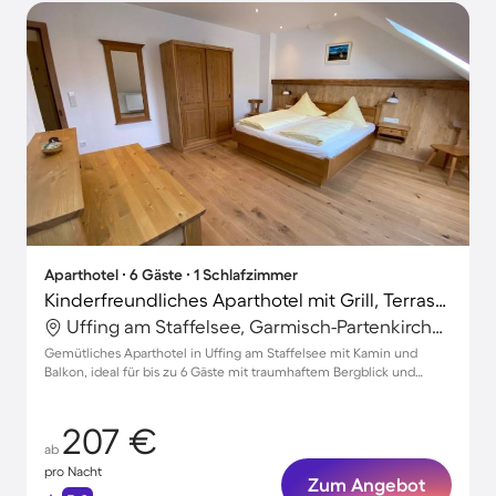
Aparthotel ∙ 6 Gäste ∙ 1 Schlafzimmer
Kinderfreundliches Aparthotel mit Grill, Terrasse und Garten | Bergblick | Perfekt für die Arbeit von Zuhause
Uffing am Staffelsee, Garmisch-Partenkirchen, Deutschland
Gemütliches Aparthotel in Uffing am Staffelsee mit Kamin und
Balkon, ideal für bis zu 6 Gäste mit traumhaftem Bergblick und
Garten.
207 €
ab
pro Nacht
Zum Angebot