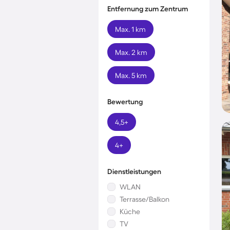
Entfernung zum Zentrum
Max. 1 km
Max. 2 km
Max. 5 km
Bewertung
4,5+
4+
Dienstleistungen
WLAN
Terrasse/Balkon
Küche
TV