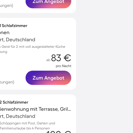
Zum Angebot
tungen)
 1 Schlafzimmer
onen
urt, Deutschland
eist für 2 mit voll ausgestatteter Küche
ebung
83 €
ab
pro Nacht
Zum Angebot
tungen)
 2 Schlafzimmer
Kinderfreundliche Ferienwohnung mit Terrasse, Grill und Pool
urt, Deutschland
Schöppingen mit Pool, Garten und
Familienurlaube bis 4 Personen