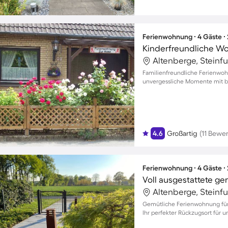
Ferienwohnung ∙ 4 Gäste ∙
Kinderfreundliche Wo
Altenberge, Steinf
Familienfreundliche Ferienwoh
unvergessliche Momente mit bi
4.6
Großartig
(11 Bewe
Ferienwohnung ∙ 4 Gäste ∙
Altenberge, Steinf
Gemütliche Ferienwohnung für b
Ihr perfekter Rückzugsort für u