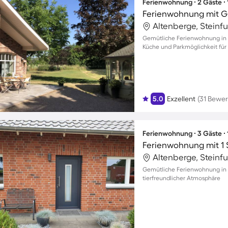
Ferienwohnung ∙ 2 Gäste ∙
Ferienwohnung mit Gri
Altenberge, Steinf
Gemütliche Ferienwohnung in V
Küche und Parkmöglichkeit für 
5.0
Exzellent
(31 Bewe
Ferienwohnung ∙ 3 Gäste ∙
Ferienwohnung mit 1 
Altenberge, Steinf
Gemütliche Ferienwohnung in O
tierfreundlicher Atmosphäre