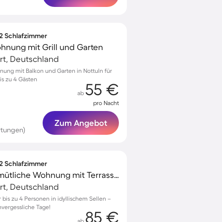
 2 Schlafzimmer
hnung mit Grill und Garten
urt, Deutschland
nung mit Balkon und Garten in Nottuln für
s zu 4 Gästen
55 €
ab
pro Nacht
Zum Angebot
rtungen)
 2 Schlafzimmer
Voll ausgestattete gemütliche Wohnung mit Terrasse, Garten und Grill | Gartenblick
urt, Deutschland
is zu 4 Personen in idyllischem Sellen –
nvergessliche Tage!
85 €
ab