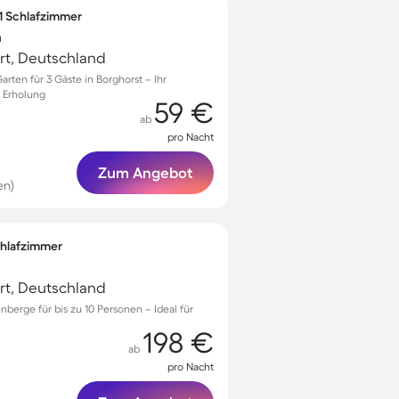
 1 Schlafzimmer
n
urt, Deutschland
rten für 3 Gäste in Borghorst – Ihr
e Erholung
59 €
ab
pro Nacht
Zum Angebot
en)
Schlafzimmer
urt, Deutschland
nberge für bis zu 10 Personen – Ideal für
198 €
ab
pro Nacht