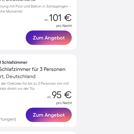
nung mit Pool und Balkon in Schöppingen –
liche Momente!
101 €
ab
pro Nacht
Zum Angebot
 1 Schlafzimmer
Schlafzimmer für 3 Personen
urt, Deutschland
er Ostküste für bis zu 3 Personen mit voll
atz direkt vor der Tür
95 €
ab
pro Nacht
Zum Angebot
rtungen)