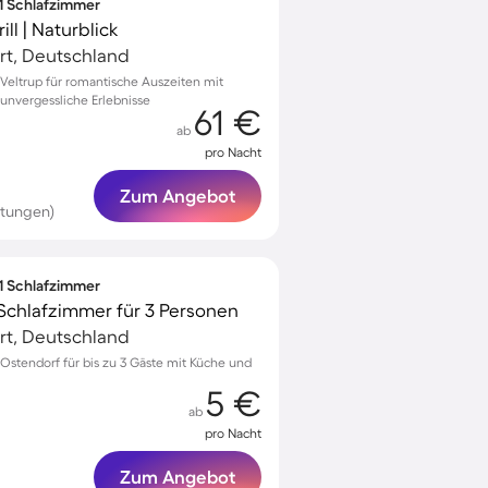
 1 Schlafzimmer
ll | Naturblick
urt, Deutschland
eltrup für romantische Auszeiten mit
unvergessliche Erlebnisse
61 €
ab
pro Nacht
Zum Angebot
rtungen)
 1 Schlafzimmer
Schlafzimmer für 3 Personen
urt, Deutschland
stendorf für bis zu 3 Gäste mit Küche und
5 €
ab
pro Nacht
Zum Angebot