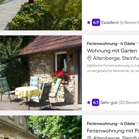
4.9
Exzellent
(6 Bewer
Ferienwohnung ∙ 4 Gäste ∙
Wohnung mit Garten
Altenberge, Steinf
Idyllische Ferienwohnung in L
unvergessliche Momente zu vi
4.1
Sehr gut
(20 Bewer
Ferienwohnung ∙ 4 Gäste ∙
Ferienwohnung mit Poo
Altenberge, Steinf