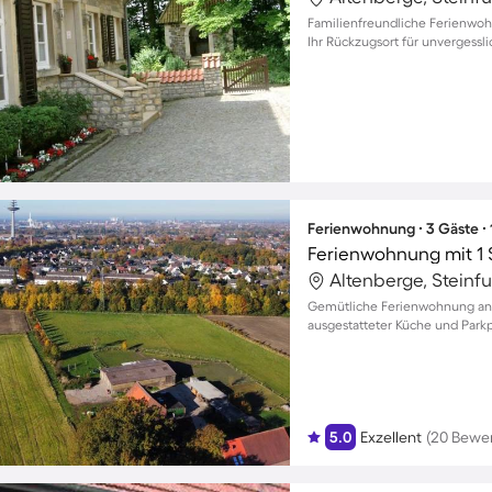
Familienfreundliche Ferienwoh
Ihr Rückzugsort für unvergess
Ferienwohnung ∙ 3 Gäste ∙
Ferienwohnung mit 1 
Altenberge, Steinf
Gemütliche Ferienwohnung an d
ausgestatteter Küche und Parkpl
5.0
Exzellent
(20 Bewe