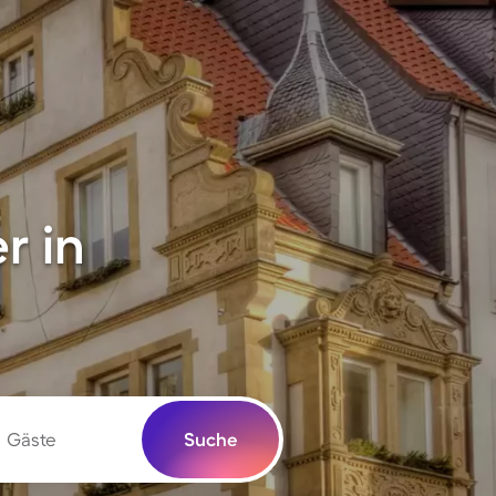
r in
Gäste
Suche