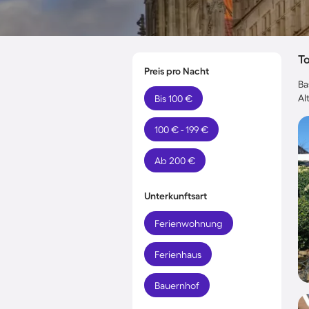
T
Preis pro Nacht
Ba
Al
Bis 100 €
100 € - 199 €
Ab 200 €
Unterkunftsart
Ferienwohnung
Ferienhaus
Bauernhof