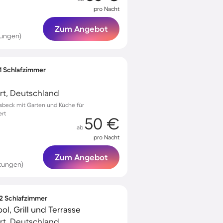
pro Nacht
Zum Angebot
tungen)
 1 Schlafzimmer
urt, Deutschland
asbeck mit Garten und Küche für
ert
50 €
ab
pro Nacht
Zum Angebot
tungen)
 2 Schlafzimmer
l, Grill und Terrasse
urt, Deutschland