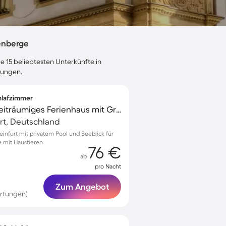
enberge
e 15 beliebtesten Unterkünfte in
tungen.
chlafzimmer
Kinderfreundliches weiträumiges Ferienhaus mit Grill, Garten und privatem Pool | Stadtblick | Perfekt für die Arbeit von Zuhause | Haustiere sind willkommen
urt, Deutschland
teinfurt mit privatem Pool und Seeblick für
e mit Haustieren
76 €
ab
pro Nacht
Zum Angebot
rtungen)