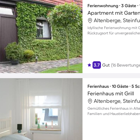
Ferienwohnung ∙ 3 Gäste ∙
Apartment mit Garte
Altenberge, Steinf
Idyllische Ferienwohnung mit Ga
Rückzugsort für unvergesslich
3.7
Gut
(16 Bewertung
Ferienhaus ∙ 10 Gäste ∙ 5 
Ferienhaus mit Grill
Altenberge, Steinf
Gemütliches Ferienhaus in Alte
Familien und Haustierliebhaber