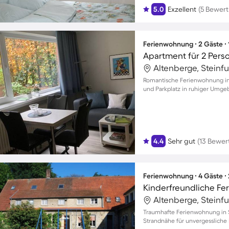
5.0
Exzellent
(5 Bewer
Ferienwohnung ∙ 2 Gäste ∙
Apartment für 2 Pers
Altenberge, Steinf
Romantische Ferienwohnung in G
und Parkplatz in ruhiger Umg
4.4
Sehr gut
(13 Bewer
Ferienwohnung ∙ 4 Gäste ∙
Altenberge, Steinf
Traumhafte Ferienwohnung in 
Strandnähe für unvergessliche 