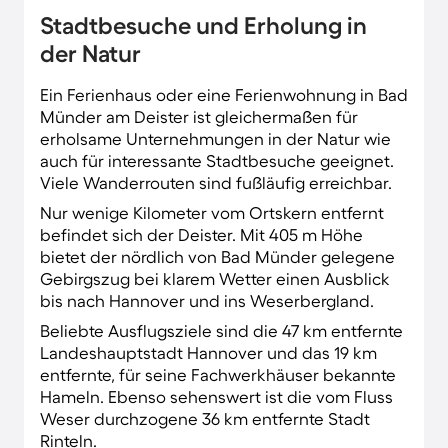
das Prädikat eines staatlich anerkannten
Stadtbesuche und Erholung in
Heilquellenkurbetriebs. Sehenswert sind die
der Natur
zahlreichen historischen Fachwerkhäuser, die
das Gesicht der bezaubernden Altstadt
Ein Ferienhaus oder eine Ferienwohnung in Bad
prägen.
Münder am Deister ist gleichermaßen für
erholsame Unternehmungen in der Natur wie
auch für interessante Stadtbesuche geeignet.
Viele Wanderrouten sind fußläufig erreichbar.
Nur wenige Kilometer vom Ortskern entfernt
befindet sich der Deister. Mit 405 m Höhe
bietet der nördlich von Bad Münder gelegene
Gebirgszug bei klarem Wetter einen Ausblick
bis nach Hannover und ins Weserbergland.
Beliebte Ausflugsziele sind die 47 km entfernte
Landeshauptstadt Hannover und das 19 km
entfernte, für seine Fachwerkhäuser bekannte
Hameln. Ebenso sehenswert ist die vom Fluss
Weser durchzogene 36 km entfernte Stadt
Rinteln.