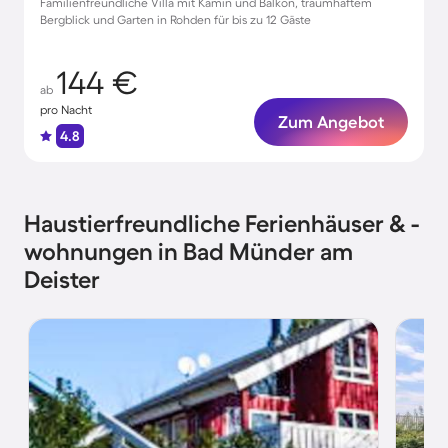
Familienfreundliche Villa mit Kamin und Balkon, traumhaftem
Bergblick und Garten in Rohden für bis zu 12 Gäste
144 €
ab
pro Nacht
Zum Angebot
4.8
Haustierfreundliche Ferienhäuser & -
wohnungen in Bad Münder am
Deister