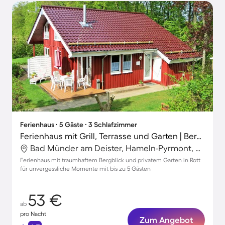
Ferienhaus ∙ 5 Gäste ∙ 3 Schlafzimmer
Ferienhaus mit Grill, Terrasse und Garten | Bergblick
Bad Münder am Deister, Hameln-Pyrmont, Deutschland
Ferienhaus mit traumhaftem Bergblick und privatem Garten in Rott
für unvergessliche Momente mit bis zu 5 Gästen
53 €
ab
pro Nacht
Zum Angebot