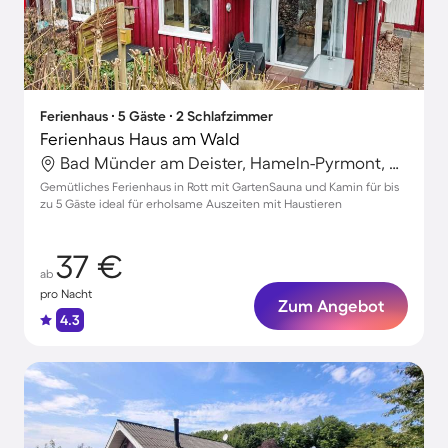
Ferienhaus ∙ 5 Gäste ∙ 2 Schlafzimmer
Ferienhaus Haus am Wald
Bad Münder am Deister, Hameln-Pyrmont, Deutschland
Gemütliches Ferienhaus in Rott mit GartenSauna und Kamin für bis
zu 5 Gäste ideal für erholsame Auszeiten mit Haustieren
37 €
ab
pro Nacht
Zum Angebot
4.3