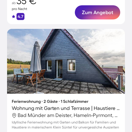
35 €
ab
pro Nacht
Zum Angebot
4.7
Ferienwohnung ∙ 2 Gäste ∙ 1 Schlafzimmer
Wohnung mit Garten und Terrasse | Haustiere sind willkommen
Bad Münder am Deister, Hameln-Pyrmont, Deutschland
Idyllische Ferienwohnung mit Garten und Balkon für Familien und
Haustiere in malerischem Klein Süntel für unvergessliche Auszeiten