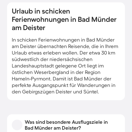
Urlaub in schicken
Ferienwohnungen in Bad Münder
am Deister
In schicken Ferienwohnungen in Bad Münder
am Deister übernachten Reisende, die in Ihrem
Urlaub etwas erleben wollen. Der etwa 30 km
südwestlich der niedersächsischen
Landeshauptstadt gelegene Ort liegt im
östlichen Weserbergland in der Region
Hameln-Pyrmont. Damit ist Bad Münder der
perfekte Ausgangspunkt für Wanderungen in
den Gebirgszügen Deister und Süntel.
Bereits seit vielen hundert Jahren ist Bad
Münder am Deister für seine Schwefel-, Sole-
und Bitterquellen bekannt und bei Besuchern
Was sind besondere Ausflugsziele in
beliebt. Den Namenszusatz Kurstadt erhielt
Bad Münder am Deister?
der Ort im Jahre 1936. Heute trägt Bad Münder