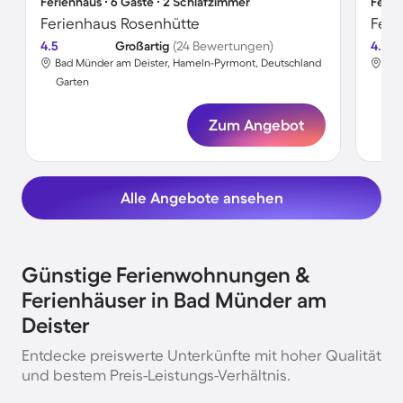
Ferienhaus ∙ 6 Gäste ∙ 2 Schlafzimmer
Ferie
Ferienhaus Rosenhütte
Feri
4.5
Großartig
(24 Bewertungen)
4.4
Bad Münder am Deister, Hameln-Pyrmont, Deutschland
Bad
Garten
Gar
Zum Angebot
Alle Angebote ansehen
Günstige Ferienwohnungen &
Ferienhäuser in Bad Münder am
Deister
Entdecke preiswerte Unterkünfte mit hoher Qualität
und bestem Preis-Leistungs-Verhältnis.