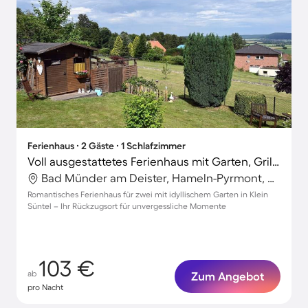
Ferienhaus ∙ 2 Gäste ∙ 1 Schlafzimmer
Voll ausgestattetes Ferienhaus mit Garten, Grill und Terrasse
Bad Münder am Deister, Hameln-Pyrmont, Deutschland
Romantisches Ferienhaus für zwei mit idyllischem Garten in Klein
Süntel – Ihr Rückzugsort für unvergessliche Momente
103 €
ab
Zum Angebot
pro Nacht