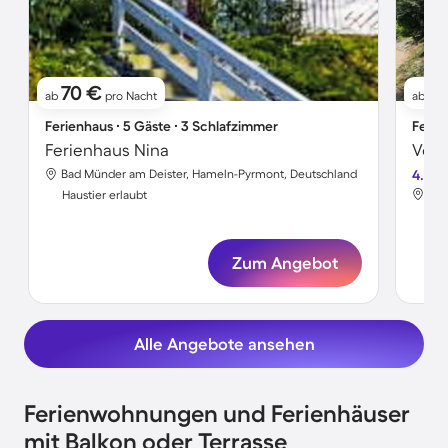
70 €
5
ab
pro Nacht
ab
Ferienhaus ∙ 5 Gäste ∙ 3 Schlafzimmer
Ferie
Ferienhaus Nina
Bad Münder am Deister, Hameln-Pyrmont, Deutschland
4.5
Bad
Haustier erlaubt
Hau
Zum Angebot
Alle Angebote ansehen
Ferienwohnungen und Ferienhäuser
mit Balkon oder Terrasse