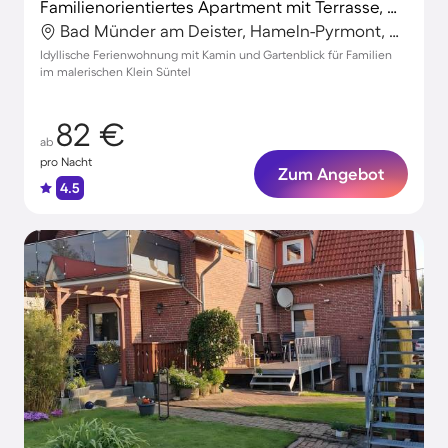
Familienorientiertes Apartment mit Terrasse, Garten und Grill | Bergblick | Ideal für Homeoffice
Bad Münder am Deister, Hameln-Pyrmont, Deutschland
Idyllische Ferienwohnung mit Kamin und Gartenblick für Familien
im malerischen Klein Süntel
82 €
ab
pro Nacht
Zum Angebot
4.5