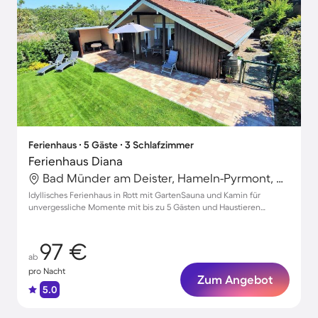
Ferienhaus ∙ 5 Gäste ∙ 3 Schlafzimmer
Ferienhaus Diana
Bad Münder am Deister, Hameln-Pyrmont, Deutschland
Idyllisches Ferienhaus in Rott mit GartenSauna und Kamin für
unvergessliche Momente mit bis zu 5 Gästen und Haustieren
willkommen
97 €
ab
pro Nacht
Zum Angebot
5.0