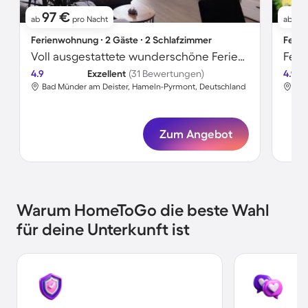
97 €
5
ab
pro Nacht
ab
Ferienwohnung ∙ 2 Gäste ∙ 2 Schlafzimmer
Ferie
Voll ausgestattete wunderschöne Ferienwohnung
4.9
Exzellent
(31 Bewertungen)
4.9
Bad Münder am Deister, Hameln-Pyrmont, Deutschland
Bad
Zum Angebot
Warum HomeToGo die beste Wahl
für deine Unterkunft ist