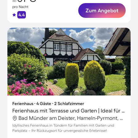
ab
pro Nacht
Zum Angebot
4.4
Ferienhaus ∙ 4 Gäste ∙ 2 Schlafzimmer
Ferienhaus mit Terrasse und Garten | Ideal für Homeoffice
Bad Münder am Deister, Hameln-Pyrmont, Deutschland
Idyllisches Ferienhaus in Tündern für Familien mit Garten und
Parkplatz – Ihr Rückzugsort für unvergessliche Erlebnisse!