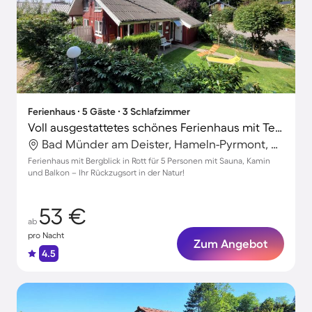
Ferienhaus ∙ 5 Gäste ∙ 3 Schlafzimmer
Voll ausgestattetes schönes Ferienhaus mit Terrasse, Sauna und Grill | Bergblick
Bad Münder am Deister, Hameln-Pyrmont, Deutschland
Ferienhaus mit Bergblick in Rott für 5 Personen mit Sauna, Kamin
und Balkon – Ihr Rückzugsort in der Natur!
53 €
ab
pro Nacht
Zum Angebot
4.5