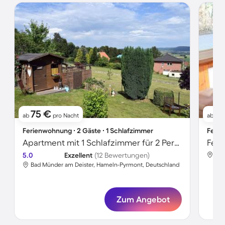
75 €
7
ab
pro Nacht
ab
Ferienwohnung ∙ 2 Gäste ∙ 1 Schlafzimmer
Ferie
Apartment mit 1 Schlafzimmer für 2 Personen
Feri
5.0
Exzellent
(12 Bewertungen)
Bad
Bad Münder am Deister, Hameln-Pyrmont, Deutschland
Zum Angebot