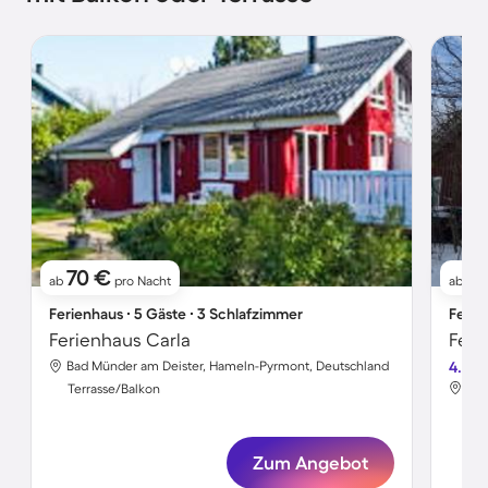
70 €
6
ab
pro Nacht
ab
Ferienhaus ∙ 5 Gäste ∙ 3 Schlafzimmer
Ferie
Ferienhaus Carla
Bad Münder am Deister, Hameln-Pyrmont, Deutschland
4.3
Bad
Terrasse/Balkon
Ter
Zum Angebot