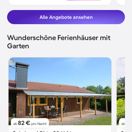
Alle Angebote ansehen
Wunderschöne Ferienhäuser mit
Garten
82 €
6
ab
pro Nacht
ab