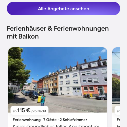
Alle Angebote ansehen
Ferienhäuser & Ferienwohnungen
mit Balkon
115 €
10
ab
pro Nacht
ab
Ferienwohnung ∙ 7 Gäste ∙ 2 Schlafzimmer
Ferie
Kinderfreundliches tolles Apartment mit Terrasse
Feri