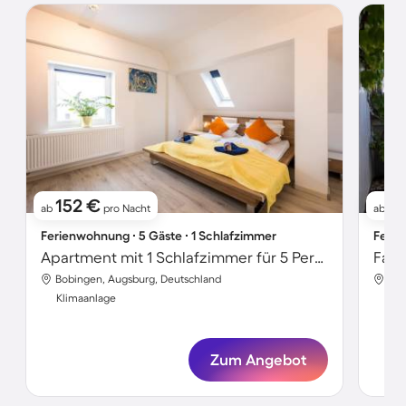
152 €
8
ab
pro Nacht
ab
Ferienwohnung ∙ 5 Gäste ∙ 1 Schlafzimmer
Ferie
Apartment mit 1 Schlafzimmer für 5 Personen
Bobingen, Augsburg, Deutschland
Bob
Klimaanlage
Kli
Zum Angebot