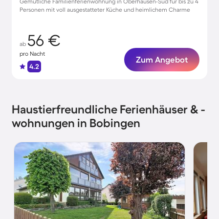
Gemütliche Familienferienwohnung in Oberhausen-Süd für bis zu 4
Personen mit voll ausgestatteter Küche und heimlichem Charme
56 €
ab
pro Nacht
Zum Angebot
4.2
Haustierfreundliche Ferienhäuser & -
wohnungen in Bobingen