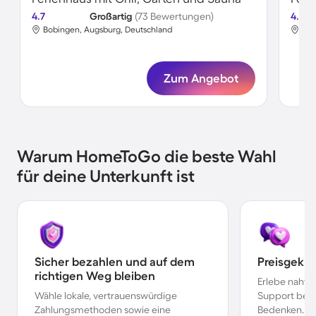
4.7
Großartig
(73 Bewertungen)
4.6
Bobingen, Augsburg, Deutschland
Bob
Zum Angebot
Warum HomeToGo die beste Wahl
für deine Unterkunft ist
Sicher bezahlen und auf dem
Preisgekr
richtigen Weg bleiben
Erlebe nahtl
Wähle lokale, vertrauenswürdige
Support bei 
Zahlungsmethoden sowie eine
Bedenken.