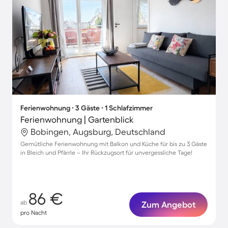
Ferienwohnung ∙ 3 Gäste ∙ 1 Schlafzimmer
Ferienwohnung | Gartenblick
Bobingen, Augsburg, Deutschland
Gemütliche Ferienwohnung mit Balkon und Küche für bis zu 3 Gäste
in Bleich und Pfärrle – Ihr Rückzugsort für unvergessliche Tage!
86 €
ab
Zum Angebot
pro Nacht