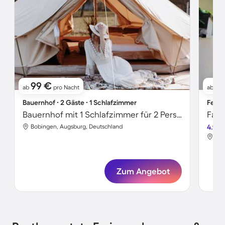
99 €
13
ab
pro Nacht
ab
Bauernhof ∙ 2 Gäste ∙ 1 Schlafzimmer
Ferie
Bauernhof mit 1 Schlafzimmer für 2 Personen
Bobingen, Augsburg, Deutschland
4.9
Bob
Zum Angebot