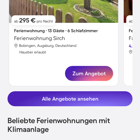
295 €
11
ab
pro Nacht
ab
Ferienwohnung ∙ 13 Gäste ∙ 6 Schlafzimmer
Ferie
Ferienwohnung Sirch
Bobingen, Augsburg, Deutschland
4.8
Bob
Haustier erlaubt
Hau
Zum Angebot
Alle Angebote ansehen
Beliebte Ferienwohnungen mit
Klimaanlage