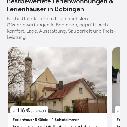
Bestbewertete Ferienwohnungen &
Ferienhäuser in Bobingen
Buche Unterkünfte mit den höchsten
Gästebewertungen in Bobingen, geprüft nach
Komfort, Lage, Ausstattung, Sauberkeit und Preis-
Leistung.
116 €
1
ab
pro Nacht
ab
Ferienhaus ∙ 8 Gäste ∙ 4 Schlafzimmer
Ferie
Ferienhaus mit Grill, Garten und Sauna
Feri