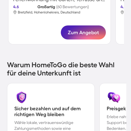
4.6
Großartig
(60 Bewertungen)
4.6
Bretzfeld, Hohenlohekreis, Deutschland
Bre
Zum Angebot
Warum HomeToGo die beste Wahl
für deine Unterkunft ist
Sicher bezahlen und auf dem
Preisgekr
richtigen Weg bleiben
Erlebe nahtl
Wähle lokale, vertrauenswürdige
Support bei 
Zahlungsmethoden sowie eine
Bedenken.