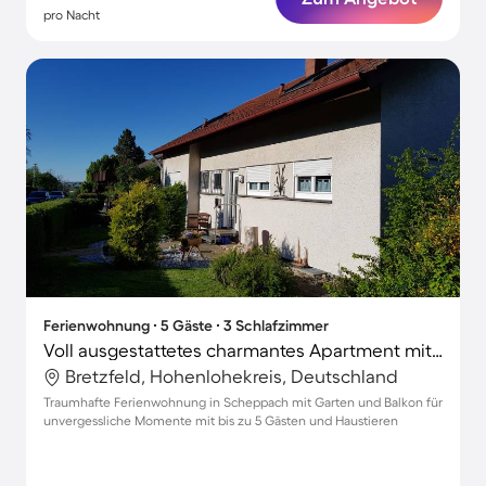
pro Nacht
Ferienwohnung ∙ 5 Gäste ∙ 3 Schlafzimmer
Voll ausgestattetes charmantes Apartment mit schnellem Internet und Garten | Gartenblick | Perfekt für die Arbeit von Zuhause | Haustierfreundlich
Bretzfeld, Hohenlohekreis, Deutschland
Traumhafte Ferienwohnung in Scheppach mit Garten und Balkon für
unvergessliche Momente mit bis zu 5 Gästen und Haustieren