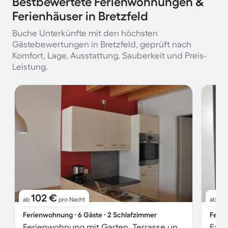
Bestbewertete Ferienwohnungen &
Ferienhäuser in Bretzfeld
Buche Unterkünfte mit den höchsten
Gästebewertungen in Bretzfeld, geprüft nach
Komfort, Lage, Ausstattung, Sauberkeit und Preis-
Leistung.
102 €
1
ab
pro Nacht
ab
Ferienwohnung ∙ 6 Gäste ∙ 2 Schlafzimmer
Ferie
Ferienwohnung mit Garten, Terrasse und Grill