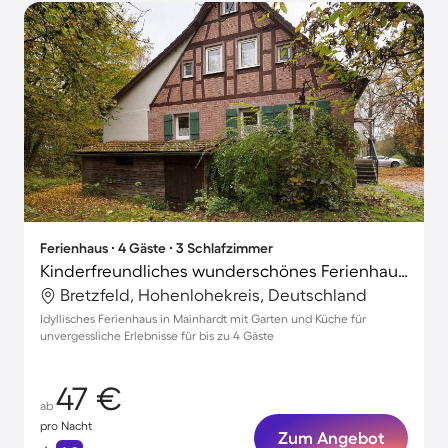
Ferienhaus ∙ 4 Gäste ∙ 3 Schlafzimmer
Kinderfreundliches wunderschönes Ferienhaus mit Garten | Gartenblick
Bretzfeld, Hohenlohekreis, Deutschland
Idyllisches Ferienhaus in Mainhardt mit Garten und Küche für
unvergessliche Erlebnisse für bis zu 4 Gäste
47 €
ab
pro Nacht
Zum Angebot