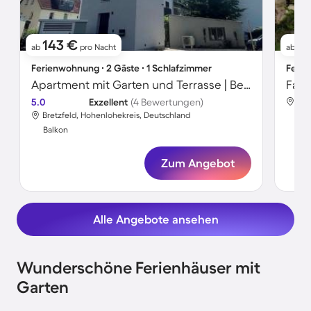
143 €
1
ab
pro Nacht
ab
Ferienwohnung ∙ 2 Gäste ∙ 1 Schlafzimmer
Ferie
Apartment mit Garten und Terrasse | Bergblick | Perfekt für die Arbeit von Zuhause
5.0
Exzellent
(4 Bewertungen)
Bre
Bretzfeld, Hohenlohekreis, Deutschland
Bal
Balkon
Zum Angebot
Alle Angebote ansehen
Wunderschöne Ferienhäuser mit
Garten