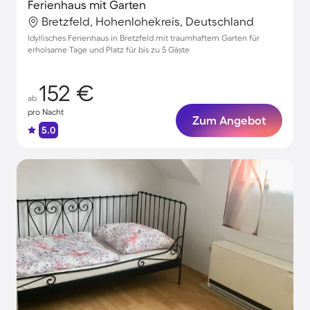
Ferienhaus mit Garten
Bretzfeld, Hohenlohekreis, Deutschland
Idyllisches Ferienhaus in Bretzfeld mit traumhaftem Garten für
erholsame Tage und Platz für bis zu 5 Gäste
152 €
ab
pro Nacht
Zum Angebot
5.0