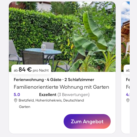
84 €
1
ab
pro Nacht
ab
Ferienwohnung ∙ 4 Gäste ∙ 2 Schlafzimmer
Ferie
Familienorientierte Wohnung mit Garten
Feri
5.0
Exzellent
(3 Bewertungen)
4.9
Bretzfeld, Hohenlohekreis, Deutschland
Bre
Garten
Gar
Zum Angebot