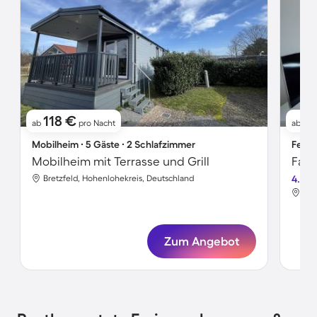
118 €
3
ab
pro Nacht
ab
Mobilheim ∙ 5 Gäste ∙ 2 Schlafzimmer
Ferie
Mobilheim mit Terrasse und Grill
Bretzfeld, Hohenlohekreis, Deutschland
4.6
Bre
Zum Angebot