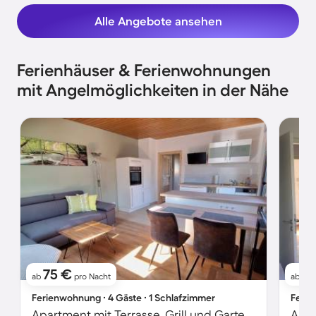
Alle Angebote ansehen
Ferienhäuser & Ferienwohnungen
mit Angelmöglichkeiten in der Nähe
75 €
1
ab
pro Nacht
ab
Ferienwohnung ∙ 4 Gäste ∙ 1 Schlafzimmer
Ferie
Apartment mit Terrasse, Grill und Garten | Seeblick | Ideal für Homeoffice
Apar