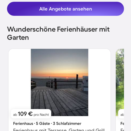
Alle Angebote ansehen
Wunderschöne Ferienhäuser mit
Garten
109 €
9
ab
pro Nacht
ab
Ferienhaus ∙ 5 Gäste ∙ 3 Schlafzimmer
Ferie
Ferienhaus mit Terrasse, Garten und Grill