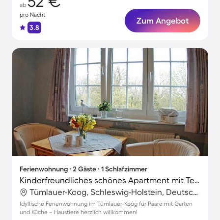
52 €
ab
pro Nacht
Zum Angebot
3.8
Ferienwohnung ∙ 2 Gäste ∙ 1 Schlafzimmer
Kinderfreundliches schönes Apartment mit Terrasse, Garten und Grill | Haustiere sind willkommen
Tümlauer-Koog, Schleswig-Holstein, Deutschland
Idyllische Ferienwohnung im Tümlauer-Koog für Paare mit Garten
und Küche – Haustiere herzlich willkommen!