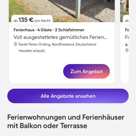
135 €
9
ab
pro Nacht
ab
Ferienhaus ∙ 4 Gäste ∙ 2 Schlafzimmer
Ferie
Voll ausgestattetes gemütliches Ferienhaus mit Terrasse und Garten | Hunde erlaubt
Sankt Peter-Ording, Nordfriesland, Deutschland
4.4
Tet
Haustier erlaubt
Hau
Zum Angebot
Alle Angebote ansehen
Ferienwohnungen und Ferienhäuser
mit Balkon oder Terrasse