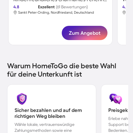
4.8
Exzellent
(61 Bewertungen)
4.7
Sankt Peter-Ording, Nordfriesland, Deutschland
San
Zum Angebot
Warum HomeToGo die beste Wahl
für deine Unterkunft ist
Sicher bezahlen und auf dem
Preisgekr
richtigen Weg bleiben
Erlebe nahtl
Wähle lokale, vertrauenswürdige
Support bei 
Zahlungsmethoden sowie eine
Bedenken.