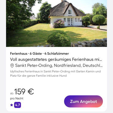
Ferienhaus ∙ 6 Gäste ∙ 4 Schlafzimmer
Voll ausgestattetes geräumiges Ferienhaus mit Garten und Terrasse | Haustiere erlaubt
Sankt Peter-Ording, Nordfriesland, Deutschland
Idyllisches Ferienhaus in Sankt Peter-Ording mit Garten Kamin und
Platz für die ganze Familie inklusive Hund
159 €
ab
pro Nacht
Zum Angebot
4.7