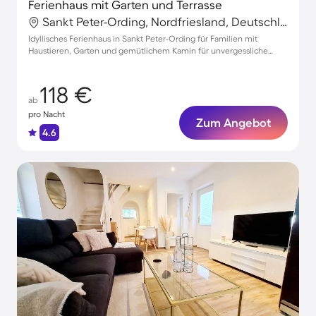
Ferienhaus mit Garten und Terrasse
Sankt Peter-Ording, Nordfriesland, Deutschland
Idyllisches Ferienhaus in Sankt Peter-Ording für Familien mit
Haustieren, Garten und gemütlichem Kamin für unvergessliche
Urlaubsmomente
118 €
ab
pro Nacht
Zum Angebot
4.6