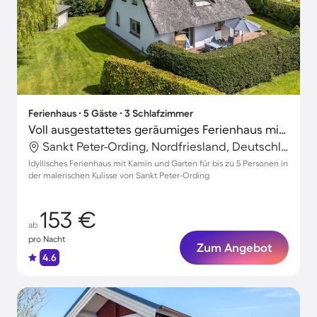
Ferienhaus ∙ 5 Gäste ∙ 3 Schlafzimmer
Voll ausgestattetes geräumiges Ferienhaus mit Terrasse und Garten
Sankt Peter-Ording, Nordfriesland, Deutschland
Idyllisches Ferienhaus mit Kamin und Garten für bis zu 5 Personen in
der malerischen Kulisse von Sankt Peter-Ording
153 €
ab
pro Nacht
Zum Angebot
4.6