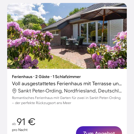
Ferienhaus ∙ 2 Gäste ∙ 1 Schlafzimmer
Voll ausgestattetes Ferienhaus mit Terrasse und Garten | Haustiere erlaubt
Sankt Peter-Ording, Nordfriesland, Deutschland
Romantisches Ferienhaus mit Garten für zwei in Sankt Peter-Ording
– der perfekte Rückzugsort ans Meer
91 €
ab
pro Nacht
Zum Angebot