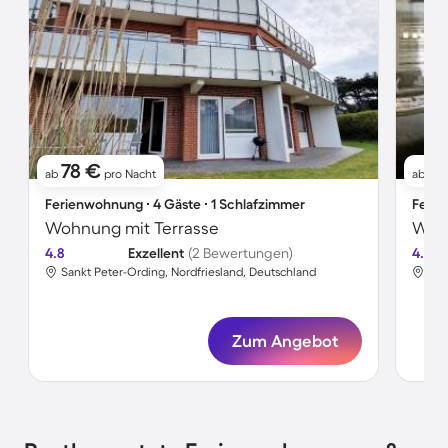
78 €
1
ab
pro Nacht
ab
Ferienwohnung ∙ 4 Gäste ∙ 1 Schlafzimmer
Ferie
Wohnung mit Terrasse
Wohn
4.8
Exzellent
(2 Bewertungen)
4.8
Sankt Peter-Ording, Nordfriesland, Deutschland
San
Zum Angebot