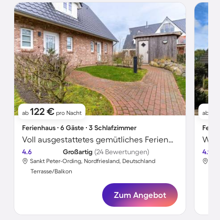
122 €
6
ab
pro Nacht
ab
Ferienhaus ∙ 6 Gäste ∙ 3 Schlafzimmer
Ferie
Voll ausgestattetes gemütliches Ferienhaus mit Garten, Sauna und Terrasse | Haustiere sind willkommen
Wohn
4.6
Großartig
(24 Bewertungen)
4.9
Sankt Peter-Ording, Nordfriesland, Deutschland
San
Terrasse/Balkon
Ter
Zum Angebot