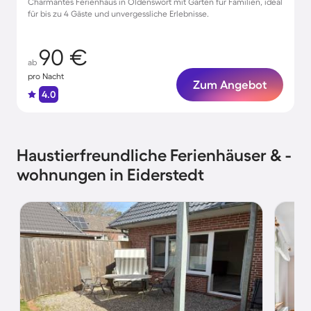
Charmantes Ferienhaus in Oldenswort mit Garten für Familien, ideal
für bis zu 4 Gäste und unvergessliche Erlebnisse.
90 €
ab
pro Nacht
Zum Angebot
4.0
Haustierfreundliche Ferienhäuser & -
wohnungen in Eiderstedt