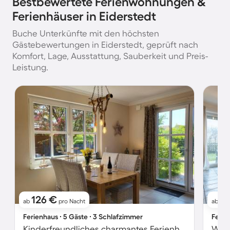
Bestbewertete Ferienwohnungen &
Ferienhäuser in Eiderstedt
Buche Unterkünfte mit den höchsten
Gästebewertungen in Eiderstedt, geprüft nach
Komfort, Lage, Ausstattung, Sauberkeit und Preis-
Leistung.
126 €
9
ab
pro Nacht
ab
Ferienhaus ∙ 5 Gäste ∙ 3 Schlafzimmer
Ferie
Kinderfreundliches charmantes Ferienhaus mit Terrasse und Garten | Gartenblick | Haustiere sind willkommen
Wohn